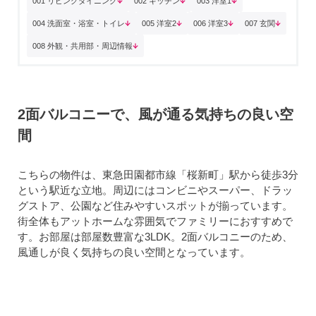
001 リビングダイニング
002 キッチン
003 洋室1
004 洗面室・浴室・トイレ
005 洋室2
006 洋室3
007 玄関
008 外観・共用部・周辺情報
2面バルコニーで、風が通る気持ちの良い空
間
こちらの物件は、東急田園都市線「桜新町」駅から徒歩3分
という駅近な立地。周辺にはコンビニやスーパー、ドラッ
グストア、公園など住みやすいスポットが揃っています。
街全体もアットホームな雰囲気でファミリーにおすすめで
す。お部屋は部屋数豊富な3LDK。2面バルコニーのため、
風通しが良く気持ちの良い空間となっています。