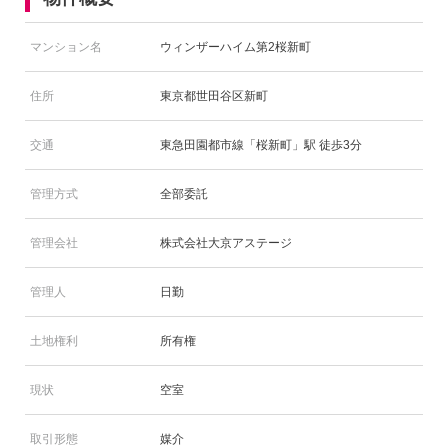
マンション名
ウィンザーハイム第2桜新町
住所
東京都世田谷区新町
交通
東急田園都市線「桜新町」駅 徒歩3分
管理方式
全部委託
管理会社
株式会社大京アステージ
管理人
日勤
土地権利
所有権
現状
空室
取引形態
媒介