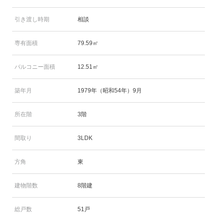
引き渡し時期
相談
専有面積
79.59㎡
バルコニー面積
12.51㎡
築年月
1979年（昭和54年）9月
所在階
3階
間取り
3LDK
方角
東
建物階数
8階建
総戸数
51戸