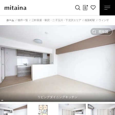
ホーム
物件一覧
三軒茶屋・駒沢・二子玉川・下北沢エリア
桜新町駅
ウィンザーハ
リビングダイニングキッチン