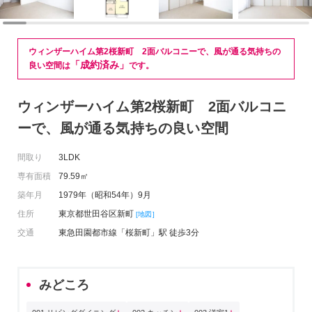
ウィンザーハイム第2桜新町 2面バルコニーで、風が通る気持ちの
「成約済み」
良い空間は
です。
ウィンザーハイム第2桜新町 2面バルコニ
ーで、風が通る気持ちの良い空間
間取り
3LDK
専有面積
79.59㎡
築年月
1979年（昭和54年）9月
住所
東京都世田谷区新町
[地図]
交通
東急田園都市線「桜新町」駅 徒歩3分
みどころ