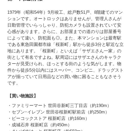
1979年（昭和54年）9月竣工、総戸数51戸、8階建てのマン
ションです。オートロックはありませんが、管理人さんが
日勤管理でいらっしゃり、防犯カメラも設置されていて安
心感があります。さらに、お部屋までの道のりは部屋番号
によって違い、防犯面も◎。また、本マンションは最寄駅
である東急田園都市線「桜新町」駅から徒歩3分と駅近な立
地にあります。「桜新町」といえば「サザエさん一家」の
街として有名ですよね。駅周辺にはサザエさんのキャラク
ターが見受けられ、ほっとする街のような気がします。物
件から徒歩5分以内にはスーパー、コンビニ、ドラッグスト
アが揃っていて日用品などの買い物に困ることもなさそう
です。
【買い物施設】
・ファミリーマート 世田谷新町三丁目店（約190m）
・セブンｰイレブン 世田谷桜新町駅前店（約250m）
・ピーコックストア 桜新町店（約160m）
・成城石井 桜新町店（約450m）