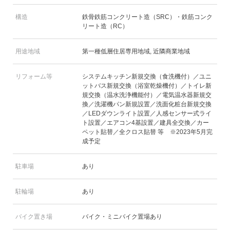
構造
鉄骨鉄筋コンクリート造（SRC）・鉄筋コンク
リート造（RC）
用途地域
第一種低層住居専用地域, 近隣商業地域
リフォーム等
システムキッチン新規交換（食洗機付）／ユニ
ットバス新規交換（浴室乾燥機付）／トイレ新
規交換（温水洗浄機能付）／電気温水器新規交
換／洗濯機パン新規設置／洗面化粧台新規交換
／LEDダウンライト設置／人感センサー式ライ
ト設置／エアコン4基設置／建具全交換／カー
ペット貼替／全クロス貼替 等 ※2023年5月完
成予定
駐車場
あり
駐輪場
あり
バイク置き場
バイク・ミニバイク置場あり