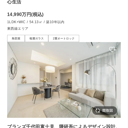
心生活
14,990万円
(税込)
1LDK+WIC
/
54.13㎡
/
築10年以内
東西線エリア
角部屋
複層ガラス
2重オートロック
ブランズ千代田富士見 隈研吾によるデザイン設計、