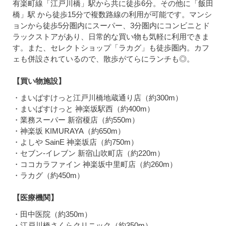
有楽町線「江戸川橋」駅から共に徒歩6分。その他に「飯田
橋」駅 から徒歩15分で複数路線の利用が可能です。マンシ
ョンから徒歩5分圏内にスーパー、3分圏内にコンビニとド
ラックストアがあり、日常的な買い物も気軽に利用できま
す。また、セレクトショップ「ラカグ」も徒歩圏内。カフ
ェも併設されているので、散歩がてらにランチも◎。
【買い物施設】
・まいばすけっと江戸川橋地蔵通り店（約300m）
・まいばすけっと 神楽坂駅西（約400m）
・業務スーパー 新宿榎店（約550m）
・神楽坂 KIMURAYA（約650m）
・よしや SainE 神楽坂店（約750m）
・セブン-イレブン 新宿山吹町店（約220m）
・ココカラファイン 神楽坂中里町店（約260m）
・ラカグ（約450m）
【医療機関】
・田中医院（約350m）
・江戸川橋さくらクリニック（約350m）