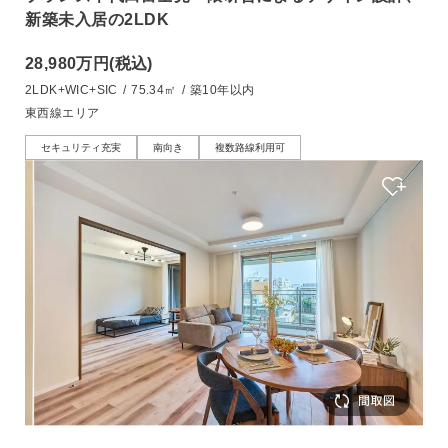
新築未入居の2LDK
28,980万円
(税込)
2LDK+WIC+SIC
/
75.34㎡
/
築10年以内
東西線エリア
セキュリティ充実
南向き
複数路線利用可