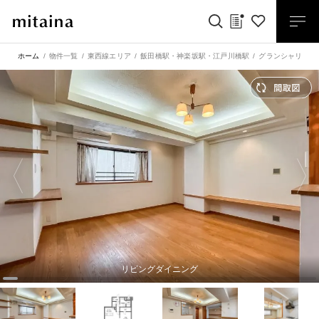
ホーム
物件一覧
東西線エリア
飯田橋駅
・
神楽坂駅
・
江戸川橋駅
グランシャリオ神
リビングダイニング