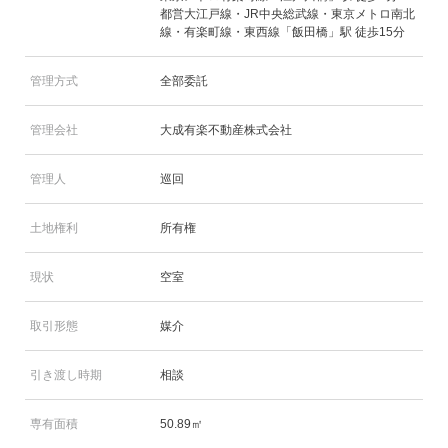
都営大江戸線・JR中央総武線・東京メトロ南北
線・有楽町線・東西線「飯田橋」駅 徒歩15分
管理方式
全部委託
管理会社
大成有楽不動産株式会社
管理人
巡回
土地権利
所有権
現状
空室
取引形態
媒介
引き渡し時期
相談
専有面積
50.89㎡