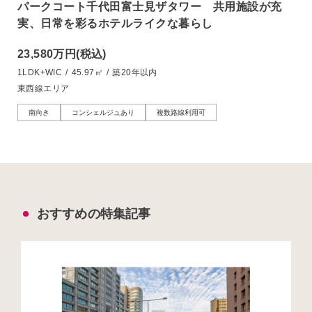
パークコート千代田富士見ザタワー 共用施設が充
実、日常を彩るホテルライクな暮らし
23,580万円
(税込)
1LDK+WIC
/
45.97㎡
/
築20年以内
東西線エリア
南向き
コンシェルジュあり
複数路線利用可
おすすめの特集記事