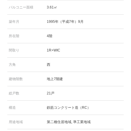
バルコニー面積
3.61㎡
築年月
1995年（平成7年）9月
所在階
4階
間取り
1R+WIC
方角
西
建物階数
地上7階建
総戸数
21戸
構造
鉄筋コンクリート造（RC）
用途地域
第二種住居地域, 準工業地域