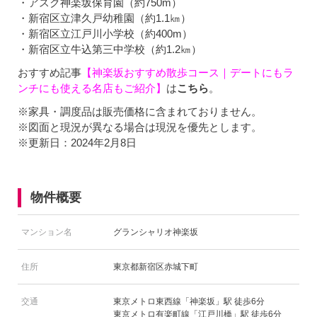
・アスク神楽坂保育園（約750m）
・新宿区立津久戸幼稚園（約1.1㎞）
・新宿区立江戸川小学校（約400m）
・新宿区立牛込第三中学校（約1.2㎞）
おすすめ記事
【神楽坂おすすめ散歩コース｜デートにもラ
ンチにも使える名店もご紹介】
は
こちら
。
※家具・調度品は販売価格に含まれておりません。
※図面と現況が異なる場合は現況を優先とします。
※更新日：2024年2月8日
物件概要
マンション名
グランシャリオ神楽坂
住所
東京都新宿区赤城下町
交通
東京メトロ東西線「神楽坂」駅 徒歩6分
東京メトロ有楽町線「江戸川橋」駅 徒歩6分