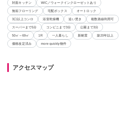
対面キッチン
WIC／ウォークインクローゼットあり
無垢フローリング
宅配ボックス
オートロック
3口以上コンロ
浴室乾燥機
追い焚き
複数路線利用可
スーパーまで5分
コンビニまで3分
公園まで3分
50㎡～69㎡
1R
一人暮らし
新耐震
築20年以上
価格改定済み
more quickly物件
アクセスマップ