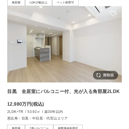
角部屋
LDK15帖以上
ペット飼育可
目黒 全居室にバルコニー付、光が入る角部屋2LDK
12,980万円
(税込)
2LDK+TR
/
53.92㎡
/
築30年以内
恵比寿・目黒・中目黒・代官山エリア
角部屋
2面バルコニー
複数路線利用可