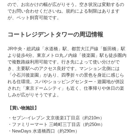
ので、お出かけの幅が広がりそう。空き状況は変動するの
でお問い合わせくださいね。規約による制限はあります
が、ペット飼育可能です。
コートレジデントタワーの周辺情報
JR中央・総武線「水道橋」駅、都営大江戸線「飯田橋」駅
より徒歩4分。東京メトロ丸ノ内線「後楽園」駅も徒歩圏内
で複数路線利用可能です。行き先によって使い分けがで
き、主要駅へのアクセス良好です。マンション北側には
「小石川後楽園」があり、四季折々の景色を身近に感じら
れる住環境。スパやショッピングセンター・遊園地が併設
された「東京ドームシティ」も近く、仕事帰りや休日の楽
しみが広がりそうですよ。
【買い物施設】
・セブン-イレブン 文京後楽1丁目店（約210m）
・ファミリーマート 三崎町三丁目店（約250m）
・NewDays 水道橋西口（約290m）