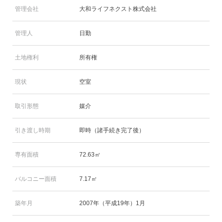
管理会社
大和ライフネクスト株式会社
管理人
日勤
土地権利
所有権
現状
空室
取引形態
媒介
引き渡し時期
即時（諸手続き完了後）
専有面積
72.63㎡
バルコニー面積
7.17㎡
築年月
2007年（平成19年）1月