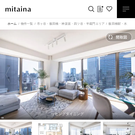
ホーム
物件一覧
市ヶ谷・飯田橋・神楽坂・四ツ谷・半蔵門エリア
飯田橋駅
・
水道橋
リビングダイニング