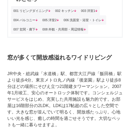
001 リビングダイニング
002 キッチン
003 洋室1
004 バルコニー
005 洋室2
006 洗面室・浴室・トイレ
007 玄関・廊下
008 外観・共用部・周辺情報
窓が多くて開放感溢れるワイドリビング
JR中央・総武線「水道橋」駅、都営大江戸線「飯田橋」駅
より徒歩4分。東京メトロ丸ノ内線「後楽園」駅より徒歩8
分ほどの場所にそびえ立つ21階建タワーマンション。2007
年1月竣工、安心のオートロック体制です。コンシェルジュ
サービスをはじめ、充実した共用施設も魅力的です。お部
屋は16階部分の2LDK。LDKは17帖超の広々とした空間で
す。大きな窓が並んでいて明るく、開放感たっぷり。心地
いい光を感じ、癒しの時間を過ごせそうです。大切なペッ
トも一緒に暮らせますよ。