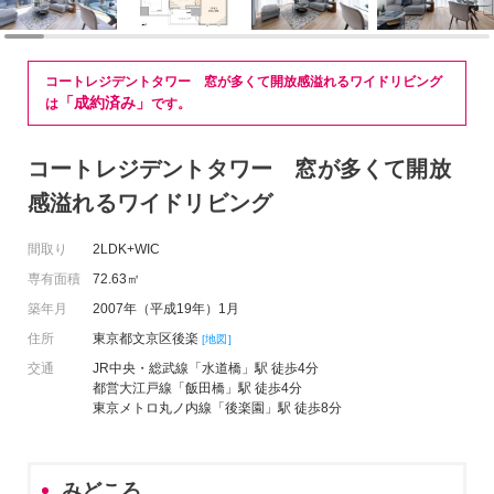
コートレジデントタワー 窓が多くて開放感溢れるワイドリビング
「成約済み」
は
です。
コートレジデントタワー 窓が多くて開放
感溢れるワイドリビング
間取り
2LDK+WIC
専有面積
72.63㎡
築年月
2007年（平成19年）1月
住所
東京都文京区後楽
[地図]
交通
JR中央・総武線「水道橋」駅 徒歩4分
都営大江戸線「飯田橋」駅 徒歩4分
東京メトロ丸ノ内線「後楽園」駅 徒歩8分
みどころ