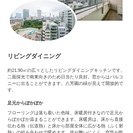
リビングダイニング
約21.90㎡の広々としたリビングダイニングキッチンです。
二面採光で南東向きのため日当たり良好。窓からはバルコ
ニーに出ることができます。八芳園の緑が見えて開放的で
す。
足元からぽかぽか
フローリングは落ち着いた色味。床暖房付きなので足元か
らぽかぽか温まることができます。床暖房は、床から直接
伝わる熱（伝道熱）と床から部屋全体に広がる熱（ふく射
熱）の組み合わせで暖めます。埃が舞いにくく、空気が乾