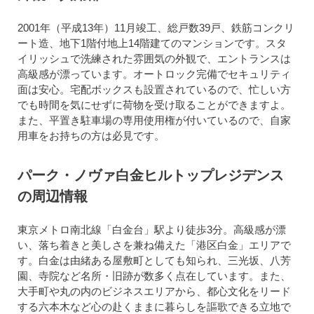
2001年（平成13年）11月竣工、総戸数39戸、鉄筋コンクリ
ート造、地下1階付地上14階建てのマンションです。スタ
イリッシュで洗練された雰囲気の外観で、エントランスは
高級感が漂っています。オートロック完備でセキュリティ
面は安心。宅配ボックスも設置されているので、忙しい方
でも時間を気にせずに荷物を受け取ることができますよ。
また、平置き駐車場の専用使用権が付いているので、自家
用車をお持ちの方は必見です。
パーク・ノヴァ白金ヒルトップレジデンス
の周辺情報
東京メトロ南北線「白金台」駅より徒歩3分。高級感が漂
い、落ち着きと美しさを兼ね備えた「港区白金」エリアで
す。白金は由緒ある屋敷町としても知られ、三光坂、八芳
園、寺院など名所・旧跡が数多く点在しています。また、
大手町や丸の内のビジネスエリアから、都心文化をリード
する六本木など心の赴くままに暮らしを謳歌できる立地で