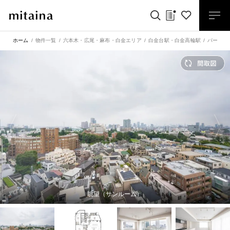
ホーム
物件一覧
六本木・広尾・麻布・白金エリア
白金台駅
・
白金高輪駅
パーク・
眺望（サンルーム）