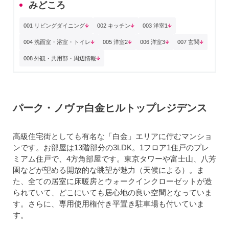
みどころ
001 リビングダイニング
002 キッチン
003 洋室1
004 洗面室・浴室・トイレ
005 洋室2
006 洋室3
007 玄関
008 外観・共用部・周辺情報
パーク・ノヴァ白金ヒルトップレジデンス
高級住宅街としても有名な「白金」エリアに佇むマンショ
ンです。お部屋は13階部分の3LDK。1フロア1住戸のプレ
ミアム住戸で、4方角部屋です。東京タワーや富士山、八芳
園などが望める開放的な眺望が魅力（天候による）。ま
た、全ての居室に床暖房とウォークインクローゼットが造
られていて、どこにいても居心地の良い空間となっていま
す。さらに、専用使用権付き平置き駐車場も付いていま
す。