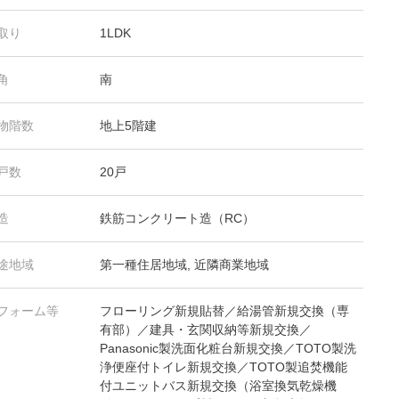
取り
1LDK
角
南
物階数
地上5階建
戸数
20戸
造
鉄筋コンクリート造（RC）
途地域
第一種住居地域, 近隣商業地域
フォーム等
フローリング新規貼替／給湯管新規交換（専
有部）／建具・玄関収納等新規交換／
Panasonic製洗面化粧台新規交換／TOTO製洗
浄便座付トイレ新規交換／TOTO製追焚機能
付ユニットバス新規交換（浴室換気乾燥機