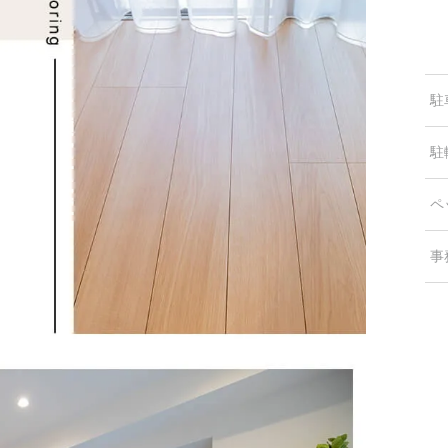
駐
駐
ペ
事