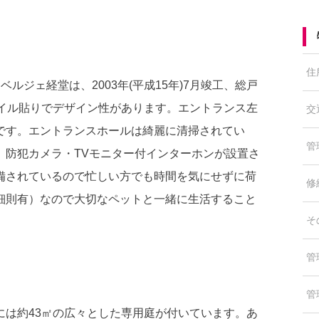
住
ジェ経堂は、2003年(平成15年)7月竣工、総戸
タイル貼りでデザイン性があります。エントランス左
交
です。エントランスホールは綺麗に清掃されてい
管
、防犯カメラ・TVモニター付インターホンが設置さ
備されているので忙しい方でも時間を気にせずに荷
修
細則有）なので大切なペットと一緒に生活すること
そ
管
管
には約43㎡の広々とした専用庭が付いています。あ