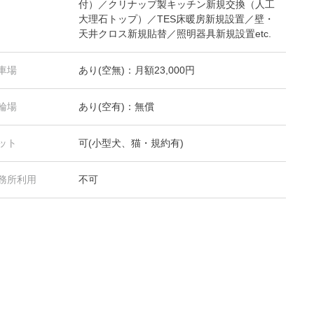
付）／クリナップ製キッチン新規交換（人工
大理石トップ）／TES床暖房新規設置／壁・
天井クロス新規貼替／照明器具新規設置etc.
車場
あり(空無)：月額23,000円
輪場
あり(空有)：無償
ット
可(小型犬、猫・規約有)
務所利用
不可