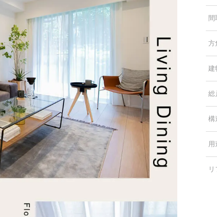
間
方
建
総
構
用
リ