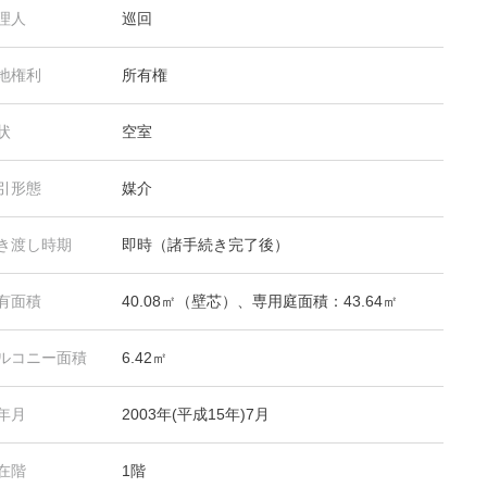
理人
巡回
地権利
所有権
状
空室
引形態
媒介
き渡し時期
即時（諸手続き完了後）
有面積
40.08㎡（壁芯）、専用庭面積：43.64㎡
ルコニー面積
6.42㎡
年月
2003年(平成15年)7月
在階
1階