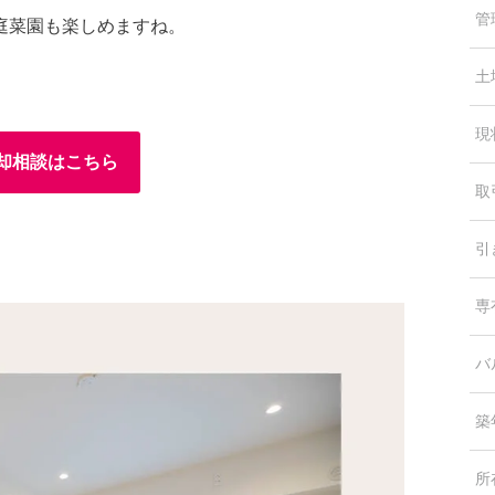
管
庭菜園も楽しめますね。
土
現
却相談はこちら
取
引
専
バ
築
所