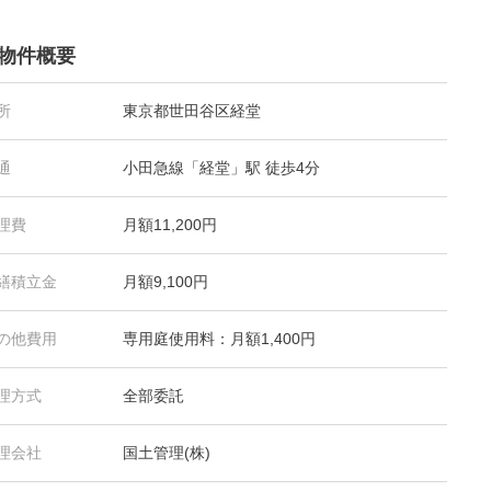
物件概要
所
東京都世田谷区経堂
通
小田急線「経堂」駅 徒歩4分
理費
月額11,200円
繕積立金
月額9,100円
の他費用
専用庭使用料：月額1,400円
理方式
全部委託
理会社
国土管理(株)