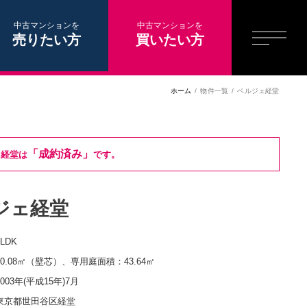
中古マンションを
中古マンションを
売りたい方
買いたい方
ホーム
物件一覧
ベルジェ経堂
「成約済み」
ェ経堂は
です。
ジェ経堂
1LDK
40.08㎡（壁芯）、専用庭面積：43.64㎡
2003年(平成15年)7月
東京都世田谷区経堂