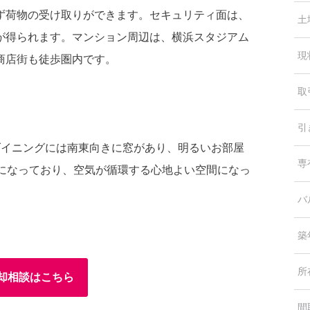
ず荷物の受け取りができます。セキュリティ面は、
土
が得られます。マンション周辺は、横浜スタジアム
現
商店街も徒歩圏内です。
取
引
ダイニングには南東向きに窓があり、明るいお部屋
専
光になっており、空気が循環する心地よい空間になっ
バ
築
所
却相談はこちら
間