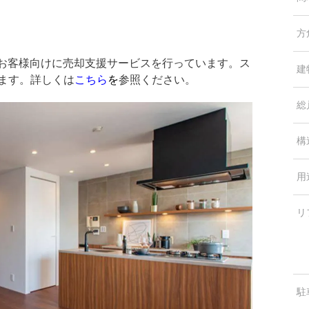
方
中のお客様向けに売却支援サービスを行っています。ス
建
します。詳しくは
こちら
を
参照ください。
総
構
用
リ
駐