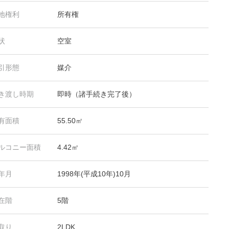
地権利
所有権
状
空室
引形態
媒介
き渡し時期
即時（諸手続き完了後）
有面積
55.50㎡
ルコニー面積
4.42㎡
年月
1998年(平成10年)10月
在階
5階
取り
2LDK