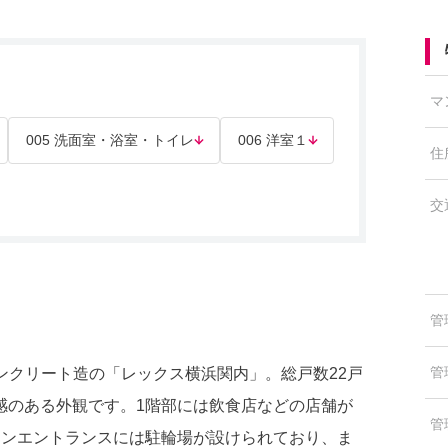
マ
005 洗面室・浴室・トイレ
006 洋室１
住
交
管
管
コンクリート造の「レックス横浜関内」。総戸数22戸
感のある外観です。1階部には飲食店などの店舗が
管
ョンエントランスには駐輪場が設けられており、ま