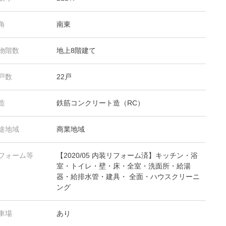
角
南東
物階数
地上8階建て
戸数
22戸
造
鉄筋コンクリート造（RC）
途地域
商業地域
フォーム等
【2020/05 内装リフォーム済】キッチン・浴
室・トイレ・壁・床・全室・洗面所・給湯
器・給排水管・建具・ 全面・ハウスクリーニ
ング
車場
あり