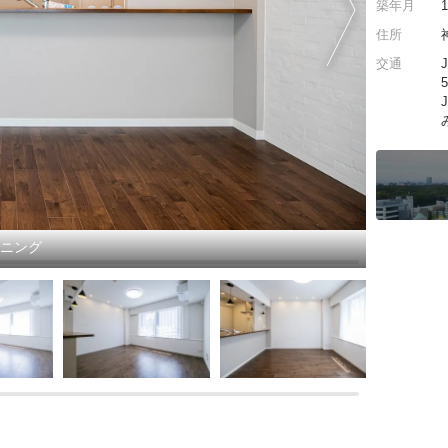
築年月
住所
交通
イニング