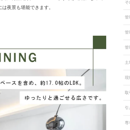
そ
には夜景も堪能できます。
管
管
管
土
現
取
引
専