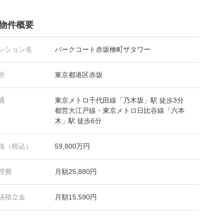
物件概要
ンション名
パークコート赤坂檜町ザタワー
所
東京都港区赤坂
通
東京メトロ千代田線「乃木坂」駅 徒歩3分
都営大江戸線・東京メトロ日比谷線「六本
木」駅 徒歩6分
格（税込）
59,800万円
理費
月額25,880円
繕積立金
月額15,590円