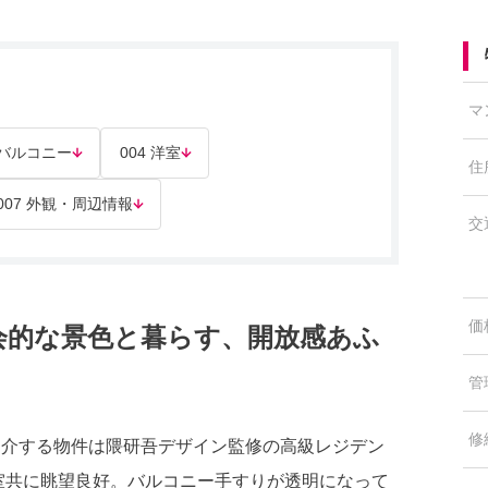
マ
3 バルコニー
004 洋室
住
007 外観・周辺情報
交
価
会的な景色と暮らす、開放感あふ
管
修
紹介する物件は隈研吾デザイン監修の高級レジデン
寝室共に眺望良好。バルコニー手すりが透明になって