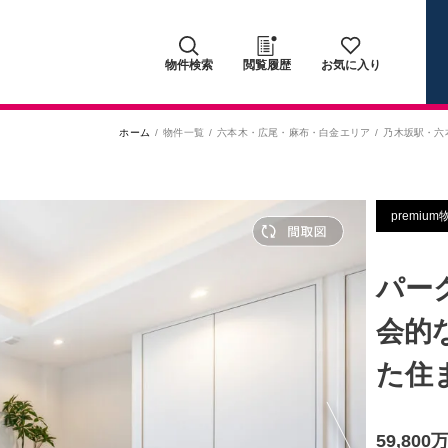
物件検索
閲覧履歴
お気に入り
ホーム
物件一覧
六本木・広尾・麻布・白金エリア
乃木坂駅
・
六
premium
パー
会的
た住
59,80