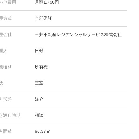
の他費用
月額1,760円
理方式
全部委託
理会社
三井不動産レジデンシャルサービス株式会社
理人
日勤
地権利
所有権
状
空室
引形態
媒介
き渡し時期
相談
有面積
66.37㎡