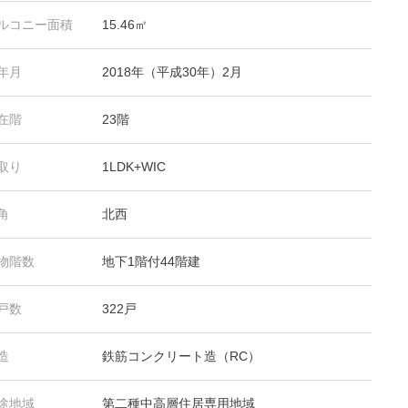
ルコニー面積
15.46㎡
年月
2018年（平成30年）2月
在階
23階
取り
1LDK+WIC
角
北西
物階数
地下1階付44階建
戸数
322戸
造
鉄筋コンクリート造（RC）
途地域
第二種中高層住居専用地域