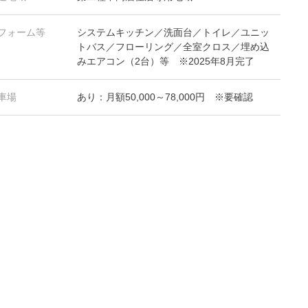
フォーム等
システムキッチン／洗面台／トイレ／ユニッ
トバス／フローリング／全室クロス／埋め込
みエアコン（2台）等 ※2025年8月完了
車場
あり：月額50,000～78,000円 ※要確認