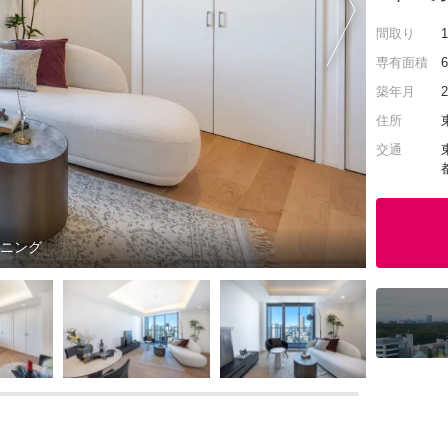
間取り
専有面積
築年月
住所
交通
イニング