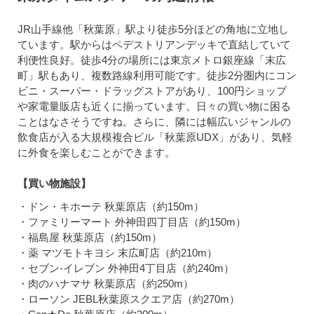
JR山手線他「秋葉原」駅より徒歩5分ほどの角地に立地し
ています。駅からはペデストリアンデッキで直結していて
利便性良好。徒歩4分の場所には東京メトロ銀座線「末広
町」駅もあり、複数路線利用可能です。徒歩2分圏内にコン
ビニ・スーパー・ドラッグストアがあり、100円ショップ
や家電量販店も近くに揃っています。日々の買い物に困る
ことはなさそうですね。さらに、隣には幅広いジャンルの
飲食店が入る大規模複合ビル「秋葉原UDX」があり、気軽
に外食を楽しむことができます。
【買い物施設】
・ドン・キホーテ 秋葉原店（約150m）
・ファミリーマート 外神田四丁目店（約150m）
・福島屋 秋葉原店（約150m）
・薬 マツモトキヨシ 末広町店（約210m）
・セブン-イレブン 外神田4丁目店（約240m）
・肉のハナマサ 秋葉原店（約250m）
・ローソン JEBL秋葉原スクエア店（約270m）