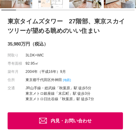
東京タイムズタワー 27階部、東京スカイ
ツリーが望める眺めのいい住まい
35,980万円（税込）
間取り
3LDK+WIC
専有面積
92.95㎡
築年月
2004年（平成16年）9月
住所
東京都千代田区外神田
[地図]
交通
JR山手線・総武線「秋葉原」駅 徒歩5分
東京メトロ銀座線「末広町」駅 徒歩3分
東京メトロ日比谷線「秋葉原」駅 徒歩7分
内見・お問い合わせ