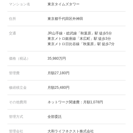
マンション名
東京タイムズタワー
住所
東京都千代田区外神田
交通
JR山手線・総武線「秋葉原」駅 徒歩5分
東京メトロ銀座線「末広町」駅 徒歩3分
東京メトロ日比谷線「秋葉原」駅 徒歩7分
価格（税込）
35,980万円
管理費
月額27,180円
修繕積立金
月額25,480円
その他費用
ネットワーク関連費：月額1,078円
管理方式
全部委託
管理会社
大和ライフネクスト株式会社