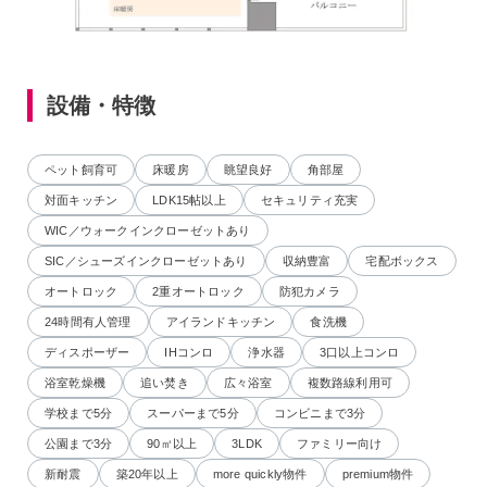
設備・特徴
ペット飼育可
床暖房
眺望良好
角部屋
対面キッチン
LDK15帖以上
セキュリティ充実
WIC／ウォークインクローゼットあり
SIC／シューズインクローゼットあり
収納豊富
宅配ボックス
オートロック
2重オートロック
防犯カメラ
24時間有人管理
アイランドキッチン
食洗機
ディスポーザー
IHコンロ
浄水器
3口以上コンロ
浴室乾燥機
追い焚き
広々浴室
複数路線利用可
学校まで5分
スーパーまで5分
コンビニまで3分
公園まで3分
90㎡以上
3LDK
ファミリー向け
新耐震
築20年以上
more quickly物件
premium物件