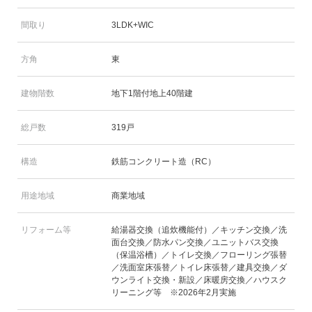
間取り
3LDK+WIC
方角
東
建物階数
地下1階付地上40階建
総戸数
319戸
構造
鉄筋コンクリート造（RC）
用途地域
商業地域
リフォーム等
給湯器交換（追炊機能付）／キッチン交換／洗
面台交換／防水パン交換／ユニットバス交換
（保温浴槽）／トイレ交換／フローリング張替
／洗面室床張替／トイレ床張替／建具交換／ダ
ウンライト交換・新設／床暖房交換／ハウスク
リーニング等 ※2026年2月実施