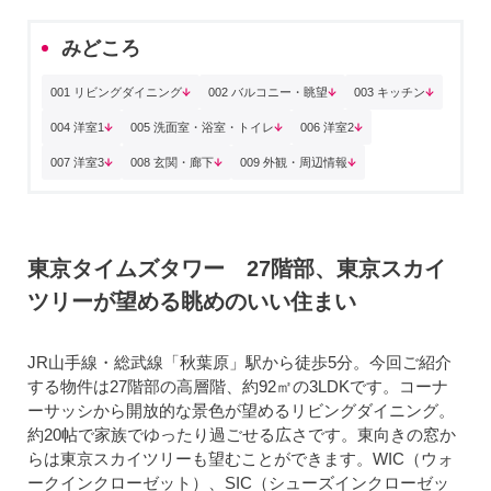
みどころ
001 リビングダイニング
002 バルコニー・眺望
003 キッチン
004 洋室1
005 洗面室・浴室・トイレ
006 洋室2
007 洋室3
008 玄関・廊下
009 外観・周辺情報
東京タイムズタワー 27階部、東京スカイ
ツリーが望める眺めのいい住まい
JR山手線・総武線「秋葉原」駅から徒歩5分。今回ご紹介
する物件は27階部の高層階、約92㎡の3LDKです。コーナ
ーサッシから開放的な景色が望めるリビングダイニング。
約20帖で家族でゆったり過ごせる広さです。東向きの窓か
らは東京スカイツリーも望むことができます。WIC（ウォ
ークインクローゼット）、SIC（シューズインクローゼッ