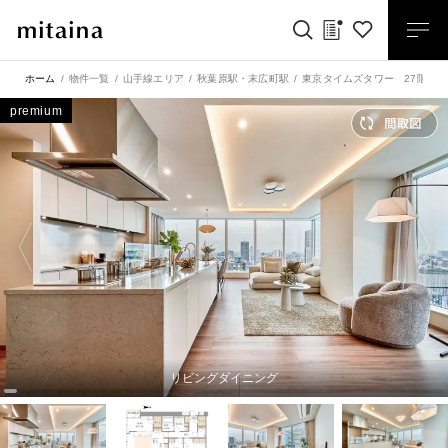
ホーム
物件一覧
山手線エリア
秋葉原駅
・
末広町駅
東京タイムズタワー 27階部
premium
リビングダイニング