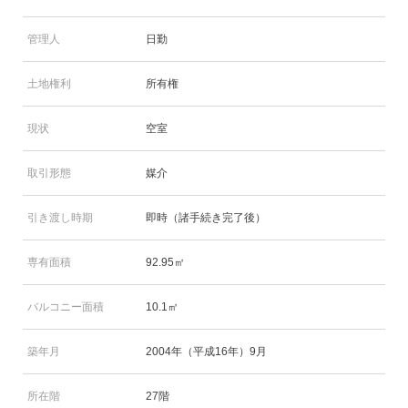
管理人
日勤
土地権利
所有権
現状
空室
取引形態
媒介
引き渡し時期
即時（諸手続き完了後）
専有面積
92.95㎡
バルコニー面積
10.1㎡
築年月
2004年（平成16年）9月
所在階
27階