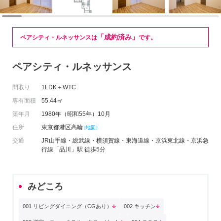
「成約済み」
ペアシティ・ルネッサンスは
です。
ペアシティ・ルネッサンス
間取り
1LDK＋WTC
専有面積
55.44㎡
築年月
1980年（昭和55年）10月
住所
東京都港区高輪
[地図]
交通
JR山手線・総武線・横須賀線・東海道線・京浜東北線・京浜急
行線「品川」駅 徒歩5分
みどころ
001 リビングダイニング（CGあり）
002 キッチン