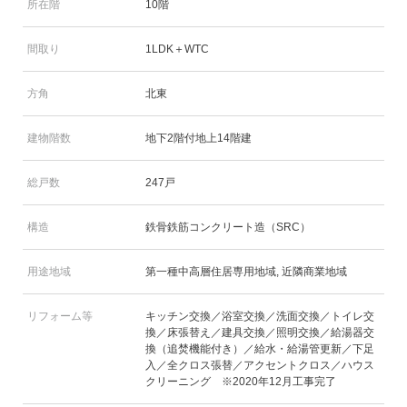
所在階
10階
間取り
1LDK＋WTC
方角
北東
建物階数
地下2階付地上14階建
総戸数
247戸
構造
鉄骨鉄筋コンクリート造（SRC）
用途地域
第一種中高層住居専用地域, 近隣商業地域
リフォーム等
キッチン交換／浴室交換／洗面交換／トイレ交
換／床張替え／建具交換／照明交換／給湯器交
換（追焚機能付き）／給水・給湯管更新／下足
入／全クロス張替／アクセントクロス／ハウス
クリーニング ※2020年12月工事完了