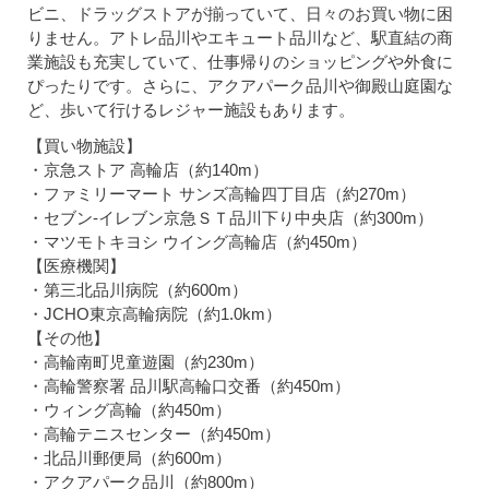
ビニ、ドラッグストアが揃っていて、日々のお買い物に困
りません。アトレ品川やエキュート品川など、駅直結の商
業施設も充実していて、仕事帰りのショッピングや外食に
ぴったりです。さらに、アクアパーク品川や御殿山庭園な
ど、歩いて行けるレジャー施設もあります。
【買い物施設】
・京急ストア 高輪店（約140m）
・ファミリーマート サンズ高輪四丁目店（約270m）
・セブン-イレブン京急ＳＴ品川下り中央店（約300m）
・マツモトキヨシ ウイング高輪店（約450m）
【医療機関】
・第三北品川病院（約600m）
・JCHO東京高輪病院（約1.0km）
【その他】
・高輪南町児童遊園（約230m）
・高輪警察署 品川駅高輪口交番（約450m）
・ウィング高輪（約450m）
・高輪テニスセンター（約450m）
・北品川郵便局（約600m）
・アクアパーク品川（約800m）