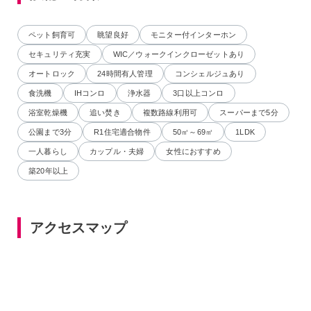
ペット飼育可
眺望良好
モニター付インターホン
セキュリティ充実
WIC／ウォークインクローゼットあり
オートロック
24時間有人管理
コンシェルジュあり
食洗機
IHコンロ
浄水器
3口以上コンロ
浴室乾燥機
追い焚き
複数路線利用可
スーパーまで5分
公園まで3分
R1住宅適合物件
50㎡～69㎡
1LDK
一人暮らし
カップル・夫婦
女性におすすめ
築20年以上
アクセスマップ