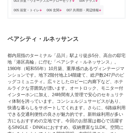
003 洋室・ウォークスルークローゼット
004 テラス
005 浴室・トイレ
006 玄関
007 共用部・周辺情報
ペアシティ・ルネッサンス
都内屈指のターミナル「品川」駅より徒歩5分、高台の邸宅
地「港区高輪」に佇む「ペアシティ・ルネッサンス」。
1980年（昭和55年）10月築、重厚感のあるヴィンテージマ
ンションです。地下2階付地上14階建て、総戸数247戸のビ
ッグコミュニティ。広々としたロビーに内廊下など、ホテ
ルライクな雰囲気が漂います。オートロック、モニター付
インターホンに加え、24時間有人管理で安心のセキュリテ
ィ体制を誇っています。コンシェルジュサービスがあり、
快適な暮らしをサポートしてくれます。さらに、6路線利用
できる交通利便性の良さが魅力的です。新幹線利用が多い
方にもおすすめの立地です。今回のお部屋は都心で活躍す
るSINGLE・DINKsにおすすめ、収納豊富な1LDK。空間に