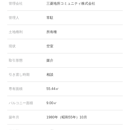
管理会社
三菱地所コミュニティ株式会社
管理人
常駐
土地権利
所有権
現状
空室
取引形態
媒介
引き渡し時期
相談
専有面積
55.44㎡
バルコニー面積
9.00㎡
築年月
1980年（昭和55年）10月