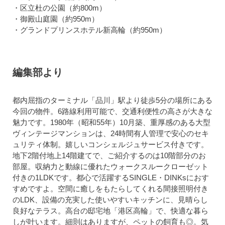
・区立杜の公園（約800m）
・御殿山庭園（約950m）
・グランドプリンスホテル新高輪（約950m）
編集部より
都内屈指のターミナル「品川」駅より徒歩5分の場所にある
今回の物件。6路線利用可能で、交通利便性の高さが大きな
魅力です。1980年（昭和55年）10月築、重厚感のある大型
ヴィンテージマンションは、24時間有人管理で安心のセキ
ュリティ体制。嬉しいコンシェルジュサービス付きです。
地下2階付地上14階建てで、ご紹介するのは10階部分のお
部屋。収納力と動線に優れたウォークスルークローゼット
付きの1LDKです。都心で活躍するSINGLE・DINKsにおす
すめですよ。空間に癒しをもたらしてくれる間接照明付き
のLDK、設備の充実した使いやすいキッチンに、見晴らし
良好なテラス。高台の邸宅地「港区高輪」で、快適な暮ら
しが叶います。細則はありますが、ペットの飼育も◎。気