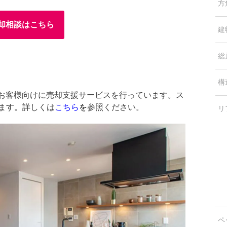
方
却相談はこちら
建
総
構
中のお客様向けに売却支援サービスを行っています。ス
します。詳しくは
こちら
を
参照ください。
リ
ペ