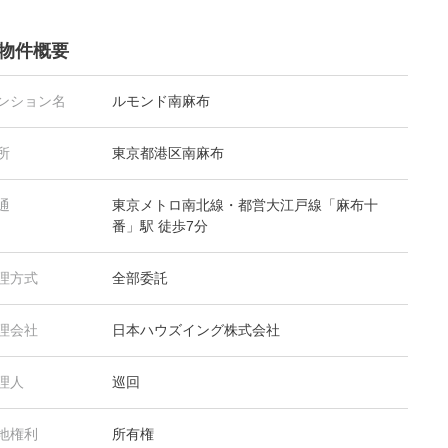
物件概要
ンション名
ルモンド南麻布
所
東京都港区南麻布
通
東京メトロ南北線・都営大江戸線「麻布十
番」駅 徒歩7分
理方式
全部委託
理会社
日本ハウズイング株式会社
理人
巡回
地権利
所有権