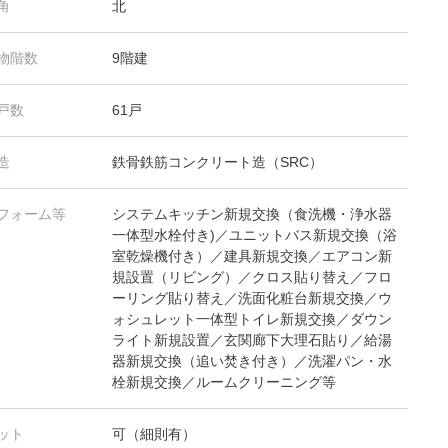
角
北
物階数
9階建
戸数
61戸
造
鉄骨鉄筋コンクリート造（SRC）
フォーム等
システムキッチン新規交換（食洗機・浄水器
一体型水栓付き)／ユニットバス新規交換（浴
室乾燥機付き）／建具新規交換／エアコン新
規設置（リビング）／クロス貼り替え／フロ
ーリング貼り替え／洗面化粧台新規交換／ウ
ォシュレット一体型トイレ新規交換／ダウン
ライト新規設置／玄関廊下大理石貼り／給湯
器新規交換（追い焚き付き）／洗濯パン・水
栓新規交換／ルームクリーニング等
ット
可（細則有）