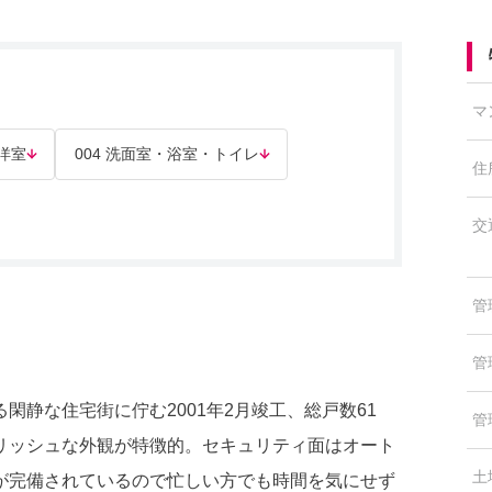
マ
 洋室
004 洗面室・浴室・トイレ
住
交
管
管
静な住宅街に佇む2001年2月竣工、総戸数61
管
リッシュな外観が特徴的。セキュリティ面はオート
土
が完備されているので忙しい方でも時間を気にせず