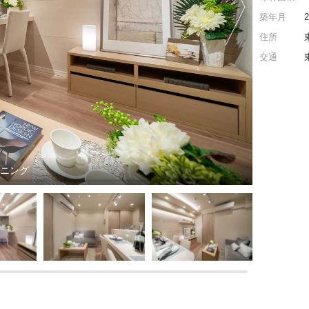
築年月
住所
交通
イニング