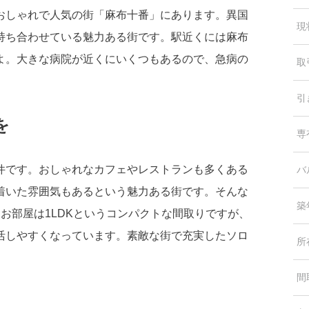
おしゃれで人気の街「麻布十番」にあります。異国
現
持ち合わせている魅力ある街です。駅近くには麻布
よ。大きな病院が近くにいくつもあるので、急病の
取
引
を
専
件です。おしゃれなカフェやレストランも多くある
バ
着いた雰囲気もあるという魅力ある街です。そんな
築
お部屋は1LDKというコンパクトな間取りですが、
活しやすくなっています。素敵な街で充実したソロ
所
間