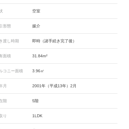
状
空室
引形態
媒介
き渡し時期
即時（諸手続き完了後）
有面積
31.84m²
ルコニー面積
3.96㎡
年月
2001年（平成13年）2月
在階
5階
取り
1LDK