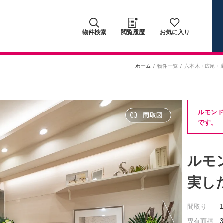
物件検索
閲覧履歴
お気に入り
ホーム
物件一覧
六本木・広尾・
ルモン
です。
ルモ
実し
間取り
専有面積
3