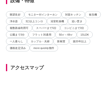
設備・特徴
眺望良好
モニター付インターホン
対面キッチン
食洗機
浄水器
3口以上コンロ
浴室乾燥機
追い焚き
複数路線利用可
スーパーまで5分
コンビニまで3分
公園まで3分
フラット35適用
50㎡～69㎡
1SLDK
一人暮らし
カップル・夫婦
新耐震
築20年以上
価格改定済み
more quickly物件
アクセスマップ