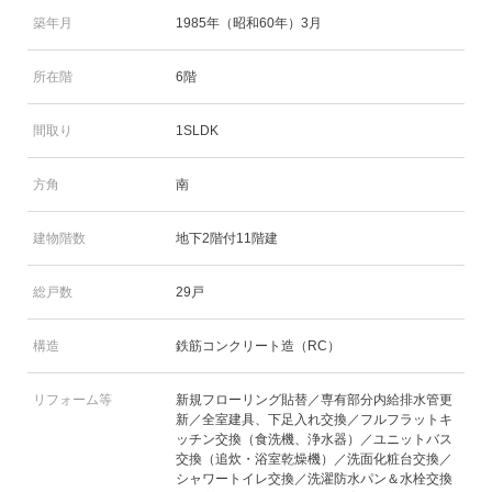
築年月
1985年（昭和60年）3月
所在階
6階
間取り
1SLDK
方角
南
建物階数
地下2階付11階建
総戸数
29戸
構造
鉄筋コンクリート造（RC）
リフォーム等
新規フローリング貼替／専有部分内給排水管更
新／全室建具、下足入れ交換／フルフラットキ
ッチン交換（食洗機、浄水器）／ユニットバス
交換（追炊・浴室乾燥機）／洗面化粧台交換／
シャワートイレ交換／洗濯防水パン＆水栓交換