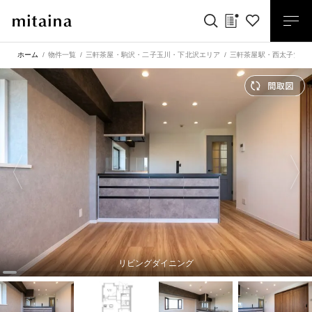
ホーム
物件一覧
三軒茶屋・駒沢・二子玉川・下北沢エリア
三軒茶屋駅
・
西太子堂駅
リビングダイニング