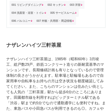
001 リビングダイニング
002 キッチン
003 洋室
004 洗面室・浴室・トイレ
005 サービスルーム
006 バルコニー
007 外観・共用部・周辺情報
ナザレンハイツ三軒茶屋
ナザレンハイツ三軒茶屋は、1985年（昭和60年）3月竣
工、総戸数29戸、鉄筋コンクリート造りの新耐震基準のマ
ンションです。長期修繕計画も有りとなっているので管理
体制の良さがうかがえます。駐車場と駐輪場もあるので自
家用車や自転車をお持ちの方は空き状況を都度確認してみ
てください。また、こちらのマンションは住みたい街とし
ても人気の「三軒茶屋」駅から徒歩6分のところにありま
す。田園都市線を利用すればビッグターミナル駅である
「渋谷」駅まで約5分でなので通勤通学にも便利ですね。ま
た、東急バスや小田急バスが利用できるのも◎。カフェや