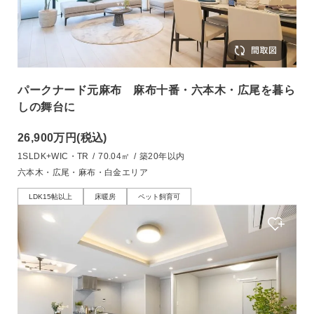
パークナード元麻布 麻布十番・六本木・広尾を暮ら
しの舞台に
26,900万円
(税込)
1SLDK+WIC・TR
/
70.04㎡
/
築20年以内
六本木・広尾・麻布・白金エリア
LDK15帖以上
床暖房
ペット飼育可