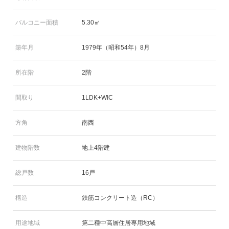
バルコニー面積
5.30㎡
築年月
1979年（昭和54年）8月
所在階
2階
間取り
1LDK+WIC
方角
南西
建物階数
地上4階建
総戸数
16戸
構造
鉄筋コンクリート造（RC）
用途地域
第二種中高層住居専用地域