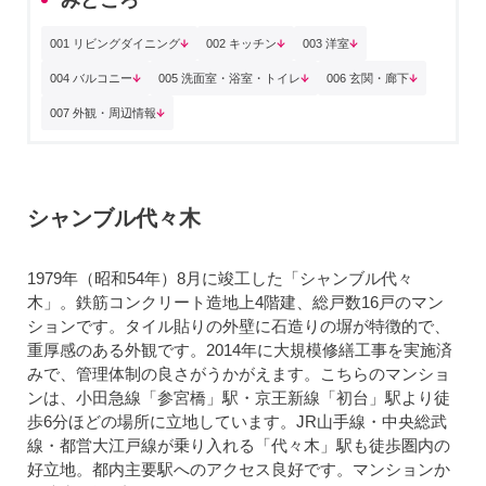
001 リビングダイニング
002 キッチン
003 洋室
004 バルコニー
005 洗面室・浴室・トイレ
006 玄関・廊下
007 外観・周辺情報
シャンブル代々木
1979年（昭和54年）8月に竣工した「シャンブル代々
木」。鉄筋コンクリート造地上4階建、総戸数16戸のマン
ションです。タイル貼りの外壁に石造りの塀が特徴的で、
重厚感のある外観です。2014年に大規模修繕工事を実施済
みで、管理体制の良さがうかがえます。こちらのマンショ
ンは、小田急線「参宮橋」駅・京王新線「初台」駅より徒
歩6分ほどの場所に立地しています。JR山手線・中央総武
線・都営大江戸線が乗り入れる「代々木」駅も徒歩圏内の
好立地。都内主要駅へのアクセス良好です。マンションか