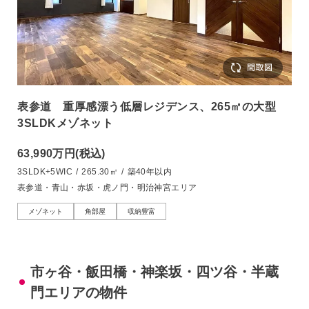
表参道 重厚感漂う低層レジデンス、265㎡の大型
3SLDKメゾネット
63,990万円
(税込)
3SLDK+5WIC
/
265.30㎡
/
築40年以内
表参道・青山・赤坂・虎ノ門・明治神宮エリア
メゾネット
角部屋
収納豊富
市ヶ谷・飯田橋・神楽坂・四ツ谷・半蔵
門エリアの物件