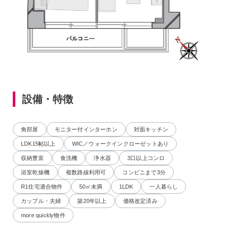
設備・特徴
角部屋
モニター付インターホン
対面キッチン
LDK15帖以上
WIC／ウォークインクローゼットあり
収納豊富
食洗機
浄水器
3口以上コンロ
浴室乾燥機
複数路線利用可
コンビニまで3分
R1住宅適合物件
50㎡未満
1LDK
一人暮らし
カップル・夫婦
築20年以上
価格改定済み
more quickly物件