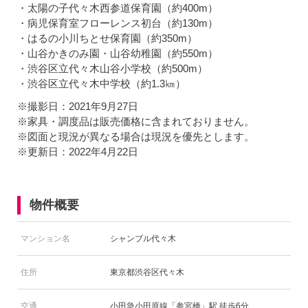
・太陽の子代々木西参道保育園（約400m）
・病児保育室フローレンス初台（約130m）
・はるの小川ちとせ保育園（約350m）
・山谷かきのみ園・山谷幼稚園（約550m）
・渋谷区立代々木山谷小学校（約500m）
・渋谷区立代々木中学校（約1.3㎞）
※撮影日：2021年9月27日
※家具・調度品は販売価格に含まれておりません。
※図面と現況が異なる場合は現況を優先とします。
※更新日：2022年4月22日
物件概要
マンション名
シャンブル代々木
住所
東京都渋谷区代々木
交通
小田急小田原線「参宮橋」駅 徒歩6分