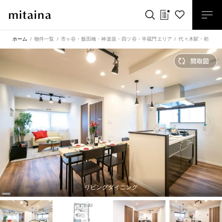
ホーム
物件一覧
市ヶ谷・飯田橋・神楽坂・四ツ谷・半蔵門エリア
代々木駅
・
初台駅
リビングダイニング