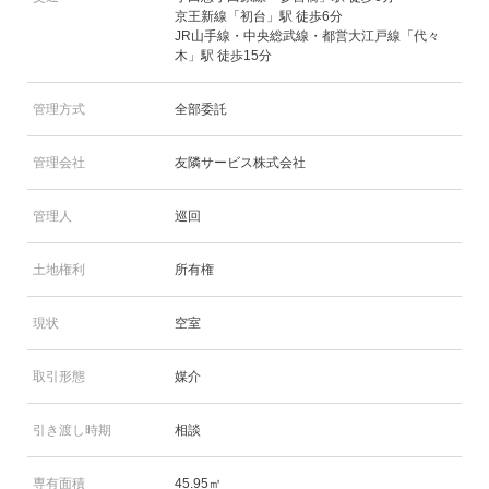
京王新線「初台」駅 徒歩6分
JR山手線・中央総武線・都営大江戸線「代々
木」駅 徒歩15分
管理方式
全部委託
管理会社
友隣サービス株式会社
管理人
巡回
土地権利
所有権
現状
空室
取引形態
媒介
引き渡し時期
相談
専有面積
45.95㎡