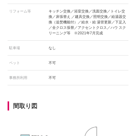
リフォーム等
キッチン交換／浴室交換／洗面交換／トイレ交
換／床張替え ／建具交換／照明交換／給湯器交
換（追焚機能付）／給水・給 湯管更新／下足入
／全クロス張替／アクセントクロス／ハウ スク
リーニング等 ※2021年7月完成
駐車場
なし
ペット
不可
事務所利用
不可
間取り図