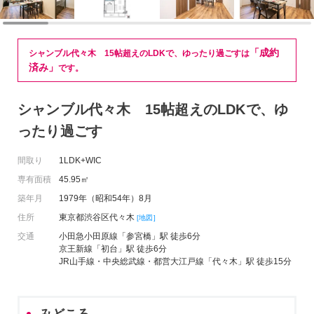
「成約
シャンブル代々木 15帖超えのLDKで、ゆったり過ごすは
済み」
です。
シャンブル代々木 15帖超えのLDKで、ゆ
ったり過ごす
間取り
1LDK+WIC
専有面積
45.95㎡
築年月
1979年（昭和54年）8月
住所
東京都渋谷区代々木
[地図]
交通
小田急小田原線「参宮橋」駅 徒歩6分
京王新線「初台」駅 徒歩6分
JR山手線・中央総武線・都営大江戸線「代々木」駅 徒歩15分
みどころ