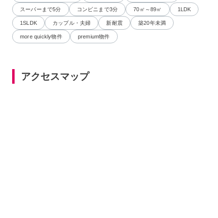
スーパーまで5分
コンビニまで3分
70㎡～89㎡
1LDK
1SLDK
カップル・夫婦
新耐震
築20年未満
more quickly物件
premium物件
アクセスマップ