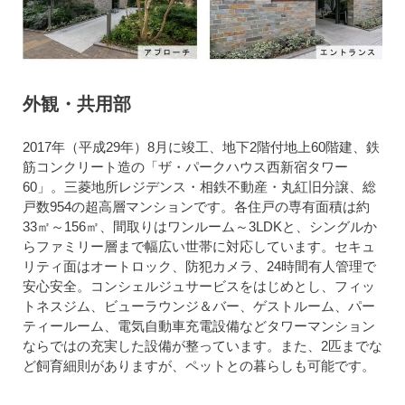
外観・共用部
2017年（平成29年）8月に竣工、地下2階付地上60階建、鉄
筋コンクリート造の「ザ・パークハウス西新宿タワー
60」。三菱地所レジデンス・相鉄不動産・丸紅旧分譲、総
戸数954の超高層マンションです。各住戸の専有面積は約
33㎡～156㎡、間取りはワンルーム～3LDKと、シングルか
らファミリー層まで幅広い世帯に対応しています。セキュ
リティ面はオートロック、防犯カメラ、24時間有人管理で
安心安全。コンシェルジュサービスをはじめとし、フィッ
トネスジム、ビューラウンジ＆バー、ゲストルーム、パー
ティールーム、電気自動車充電設備などタワーマンション
ならではの充実した設備が整っています。また、2匹までな
ど飼育細則がありますが、ペットとの暮らしも可能です。