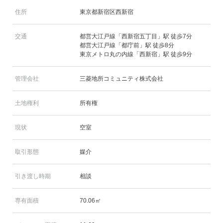
住所
東京都新宿区西新宿
交通
都営大江戸線「西新宿五丁目」駅 徒歩7分
都営大江戸線「都庁前」駅 徒歩8分
東京メトロ丸の内線「西新宿」駅 徒歩9分
管理会社
三菱地所コミュニティ株式会社
土地権利
所有権
現状
空室
取引形態
媒介
引き渡し時期
相談
専有面積
70.06㎡