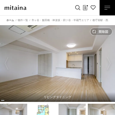
ホーム
物件一覧
市ヶ谷・飯田橋・神楽坂・四ツ谷・半蔵門エリア
都庁前駅
・
西新宿
リビングダイニング