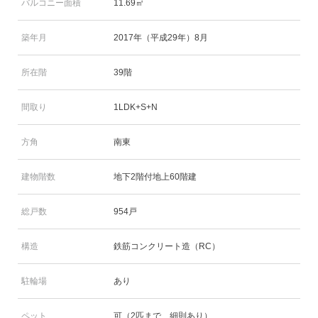
バルコニー面積
11.69㎡
築年月
2017年（平成29年）8月
所在階
39階
間取り
1LDK+S+N
方角
南東
建物階数
地下2階付地上60階建
総戸数
954戸
構造
鉄筋コンクリート造（RC）
駐輪場
あり
ペット
可（2匹まで、細則あり）