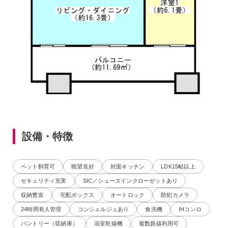
設備・特徴
ペット飼育可
眺望良好
対面キッチン
LDK15帖以上
セキュリティ充実
SIC／シューズインクローゼットあり
収納豊富
宅配ボックス
オートロック
防犯カメラ
24時間有人管理
コンシェルジュあり
食洗機
IHコンロ
パントリー（収納庫）
浴室乾燥機
複数路線利用可