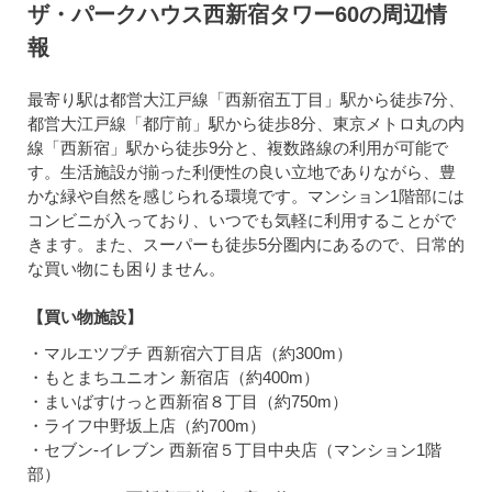
ザ・パークハウス西新宿タワー60の周辺情
報
最寄り駅は都営大江戸線「西新宿五丁目」駅から徒歩7分、
都営大江戸線「都庁前」駅から徒歩8分、東京メトロ丸の内
線「西新宿」駅から徒歩9分と、複数路線の利用が可能で
す。生活施設が揃った利便性の良い立地でありながら、豊
かな緑や自然を感じられる環境です。マンション1階部には
コンビニが入っており、いつでも気軽に利用することがで
きます。また、スーパーも徒歩5分圏内にあるので、日常的
な買い物にも困りません。
【買い物施設】
・マルエツプチ 西新宿六丁目店（約300m）
・もとまちユニオン 新宿店（約400m）
・まいばすけっと西新宿８丁目（約750m）
・ライフ中野坂上店（約700m）
・セブン-イレブン 西新宿５丁目中央店（マンション1階
部）