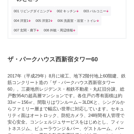
001 リビングダイニング
002 キッチン
003 バルコニー
004 洋室1
005 洋室2
006 洗面室・浴室・トイレ
007 玄関・廊下
008 外観・周辺情報
ザ・パークハウス西新宿タワー60
2017年（平成29年）8月に竣工、地下2階付地上60階建、鉄
筋コンクリート造の「ザ・パークハウス西新宿タワー
60」。三菱地所レジデンス・相鉄不動産・丸紅旧分譲、総
戸数954の超高層マンションです。各住戸の専有面積は約
33㎡～156㎡、間取りはワンルーム～3LDKと、シングルか
らファミリー層まで幅広い世帯に対応しています。セキュ
リティ面はオートロック、防犯カメラ、24時間有人管理で
安心安全。コンシェルジュサービスをはじめとし、フィッ
トネスジム、ビューラウンジ＆バー、ゲストルーム、パー