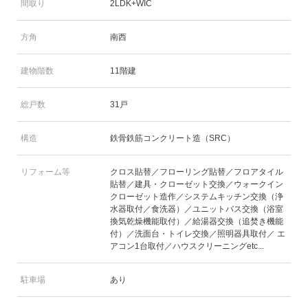
間取り
2LDK+WIC
方角
南西
建物階数
11階建
総戸数
31戸
構造
鉄骨鉄筋コンクリート造（SRC）
リフォーム等
クロス貼替／フローリング貼替／フロアタイル
貼替／建具・クローゼット交換／ウォークイン
クローゼット造作／システムキッチン交換（浄
水器取付／食洗器）／ユニットバス交換（浴室
換気乾燥機能取付）／給湯器交換（追焚き機能
付）／洗面台・トイレ交換／照明器具取付／ エ
アコン1台取付／ハウスクリーニングetc...
駐車場
あり