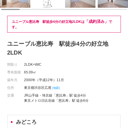
「成約済み」
ユニーブル恵比寿 駅徒歩4分の好立地2LDKは
で
す。
ユニーブル恵比寿 駅徒歩4分の好立地
2LDK
間取り
2LDK+WIC
専有面積
65.09㎡
築年月
2000年（平成12年）11月
住所
東京都渋谷区広尾
[地図]
交通
JR山手線・埼京線「恵比寿」駅 徒歩4分
東京メトロ日比谷線「恵比寿」駅 徒歩6分
みどころ