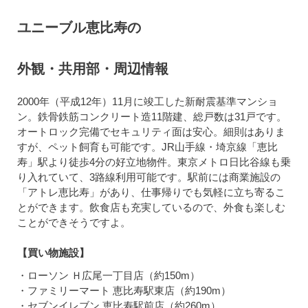
ユニーブル恵比寿の
外観・共用部・周辺情報
2000年（平成12年）11月に竣工した新耐震基準マンショ
ン。鉄骨鉄筋コンクリート造11階建、総戸数は31戸です。
オートロック完備でセキュリティ面は安心。細則はありま
すが、ペット飼育も可能です。JR山手線・埼京線「恵比
寿」駅より徒歩4分の好立地物件。東京メトロ日比谷線も乗
り入れていて、3路線利用可能です。駅前には商業施設の
「アトレ恵比寿」があり、仕事帰りでも気軽に立ち寄るこ
とができます。飲食店も充実しているので、外食も楽しむ
ことができそうですよ。
【買い物施設】
・ローソン Ｈ広尾一丁目店（約150m）
・ファミリーマート 恵比寿駅東店（約190m）
・セブンイレブン 恵比寿駅前店（約260m）