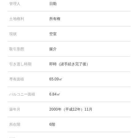
管理人
日勤
土地権利
所有権
現状
空室
取引形態
媒介
引き渡し時期
即時（諸手続き完了後）
専有面積
65.09㎡
バルコニー面積
6.84㎡
築年月
2000年（平成12年）11月
所在階
6階