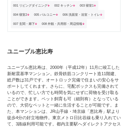
001 リビングダイニング
002 キッチン
003 寝室1
004 寝室2
005 バルコニー
006 洗面室・浴室・トイレ
007 玄関・廊下
008 外観・共用部・周辺情報
ユニーブル恵比寿
ユニーブル恵比寿は、2000年（平成12年）11月に竣工した
新耐震基準マンション。鉄骨鉄筋コンクリート造11階建、
総戸数は31戸です。オートロック完備で住まいの安心をサ
ポートしてくれます。さらに、宅配ボックスも完備されて
いるので、忙しい方でも時間を気にせずに荷物を受け取る
ことができます。ペット飼育も可（細則有）となっている
ので、大切なペットと一緒に生活することが可能です。ま
た、本マンションは、JR山手線・埼京線「恵比寿」駅より
徒歩4分の好立地物件。東京メトロ日比谷線も乗り入れてい
て、3路線利用可能です。都内主要駅へダイレクトアクセス