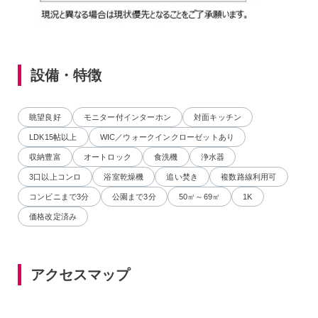
設備・特徴
眺望良好
モニター付インターホン
対面キッチン
LDK15帖以上
WIC／ウォークインクローゼットあり
収納豊富
オートロック
食洗機
浄水器
3口以上コンロ
浴室乾燥機
追い焚き
複数路線利用可
コンビニまで3分
公園まで3分
50㎡～69㎡
1K
価格改定済み
アクセスマップ