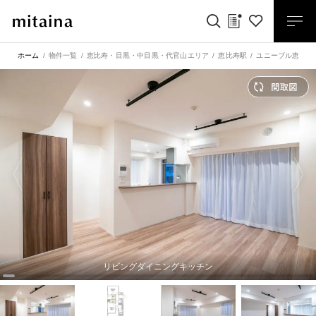
ホーム
物件一覧
恵比寿・目黒・中目黒・代官山エリア
恵比寿駅
ユニーブル恵比寿 
リビングダイニングキッチン