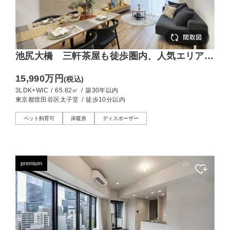
池尻大橋 三軒茶屋も徒歩圏内、人気エリアの
南西向き3LDK
15,990万円
(税込)
3LDK+WIC
/
65.82㎡
/
築30年以内
東京都世田谷区太子堂
/
徒歩10分以内
ペット飼育可
床暖房
ディスポーザー
premium