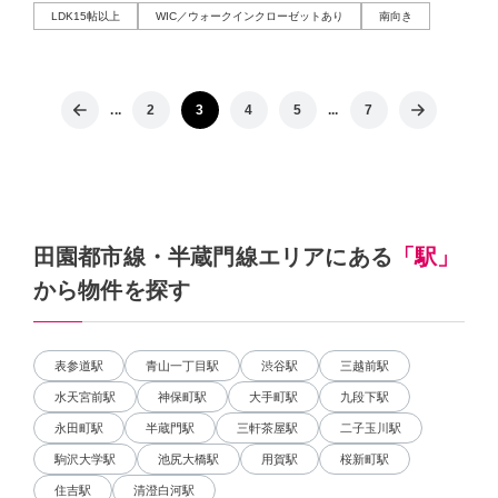
LDK15帖以上
WIC／ウォークインクローゼットあり
南向き
...
2
3
4
5
...
7
田園都市線・半蔵門線エリアにある
「駅」
から物件を探す
表参道駅
青山一丁目駅
渋谷駅
三越前駅
水天宮前駅
神保町駅
大手町駅
九段下駅
永田町駅
半蔵門駅
三軒茶屋駅
二子玉川駅
駒沢大学駅
池尻大橋駅
用賀駅
桜新町駅
住吉駅
清澄白河駅