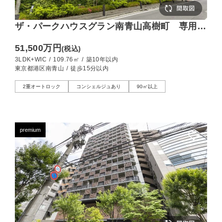
ザ・パークハウスグラン南青山高樹町 専用ホ
ール直結、109㎡の独立性を極めた洗練の私邸
51,500万円
(税込)
3LDK+WIC
/
109.76㎡
/
築10年以内
東京都港区南青山
/
徒歩15分以内
2重オートロック
コンシェルジュあり
90㎡以上
premium