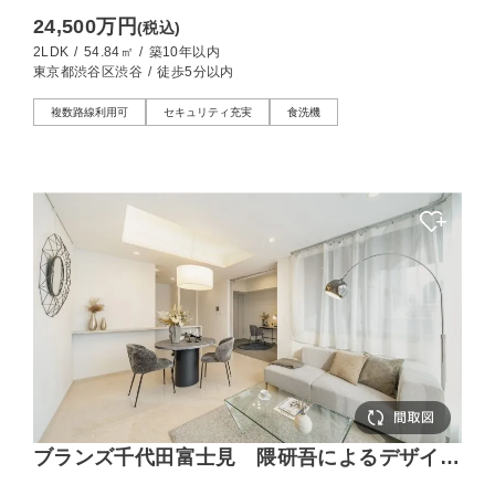
軽やかに使いこなす
24,500万円
(税込)
2LDK
/
54.84㎡
/
築10年以内
東京都渋谷区渋谷
/
徒歩5分以内
複数路線利用可
セキュリティ充実
食洗機
ブランズ千代田富士見 隈研吾によるデザイン
設計、新築未入居の2LDK