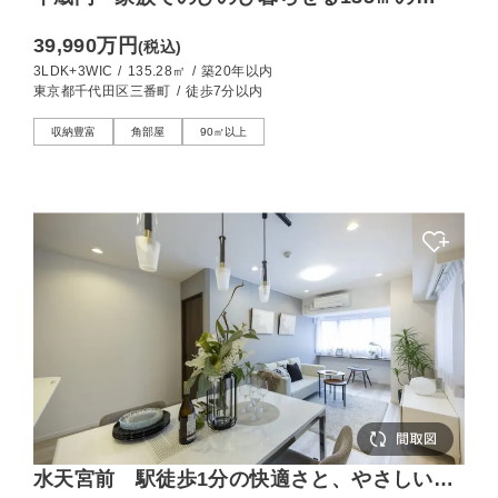
3LDK
39,990万円
(税込)
3LDK+3WIC
/
135.28㎡
/
築20年以内
東京都千代田区三番町
/
徒歩7分以内
収納豊富
角部屋
90㎡以上
水天宮前 駅徒歩1分の快適さと、やさしい陽