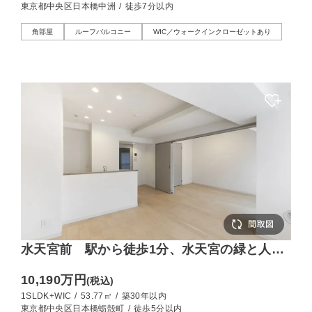
東京都中央区日本橋中洲
/
徒歩7分以内
角部屋
ルーフバルコニー
WIC／ウォークインクローゼットあり
水天宮前 駅から徒歩1分、水天宮の緑と人形
町の情緒を毎日の散歩道に
10,190万円
(税込)
1SLDK+WIC
/
53.77㎡
/
築30年以内
東京都中央区日本橋蛎殻町
/
徒歩5分以内