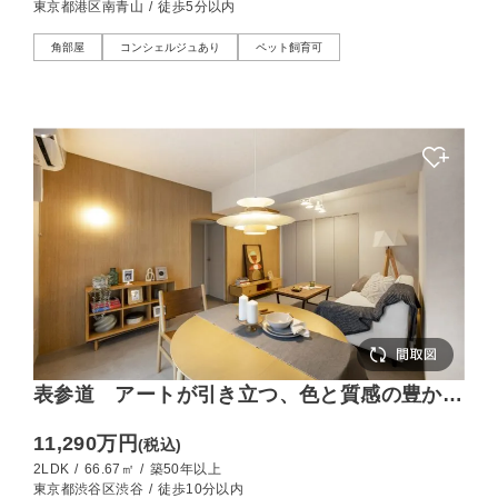
東京都港区南青山
/
徒歩5分以内
角部屋
コンシェルジュあり
ペット飼育可
表参道 アートが引き立つ、色と質感の豊かな
バランス
11,290万円
(税込)
2LDK
/
66.67㎡
/
築50年以上
東京都渋谷区渋谷
/
徒歩10分以内