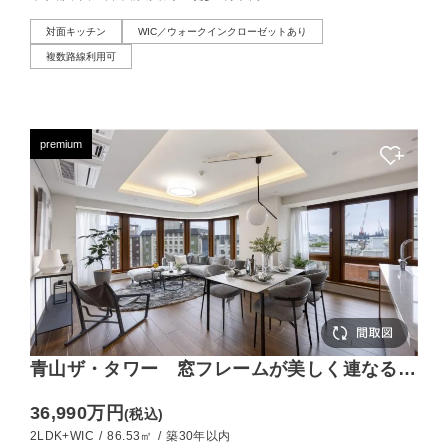
対面キッチン
WIC／ウォークインクローゼットあり
複数路線利用可
premium
青山ザ・タワー 窓フレームが美しく連なる、
86㎡の角部屋レジデンス
36,990万円
(税込)
2LDK+WIC
/
86.53㎡
/
築30年以内