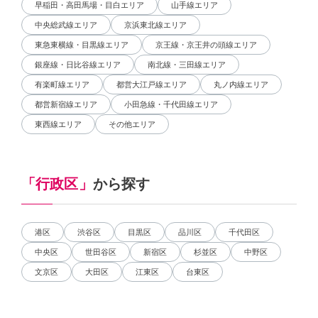
早稲田・高田馬場・目白エリア
山手線エリア
中央総武線エリア
京浜東北線エリア
東急東横線・目黒線エリア
京王線・京王井の頭線エリア
銀座線・日比谷線エリア
南北線・三田線エリア
有楽町線エリア
都営大江戸線エリア
丸ノ内線エリア
都営新宿線エリア
小田急線・千代田線エリア
東西線エリア
その他エリア
「行政区」
から探す
港区
渋谷区
目黒区
品川区
千代田区
中央区
世田谷区
新宿区
杉並区
中野区
文京区
大田区
江東区
台東区