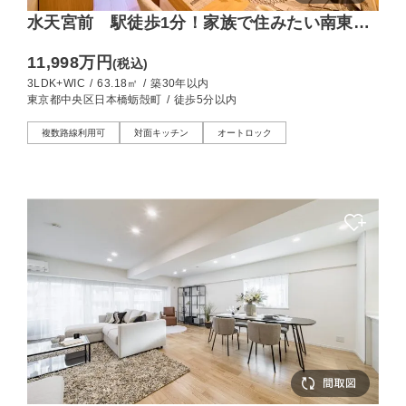
水天宮前 駅徒歩1分！家族で住みたい南東向
きの3LDK
11,998万円
(税込)
3LDK+WIC
/
63.18㎡
/
築30年以内
東京都中央区日本橋蛎殻町
/
徒歩5分以内
複数路線利用可
対面キッチン
オートロック