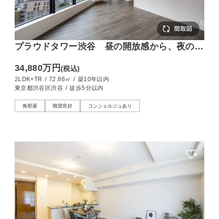
プラウドタワー渋谷 昼の開放感から、夜の煌
びやかさへ
34,880万円
(税込)
2LDK+TR
/
72.86㎡
/
築10年以内
東京都渋谷区渋谷
/
徒歩5分以内
角部屋
眺望良好
コンシェルジュあり