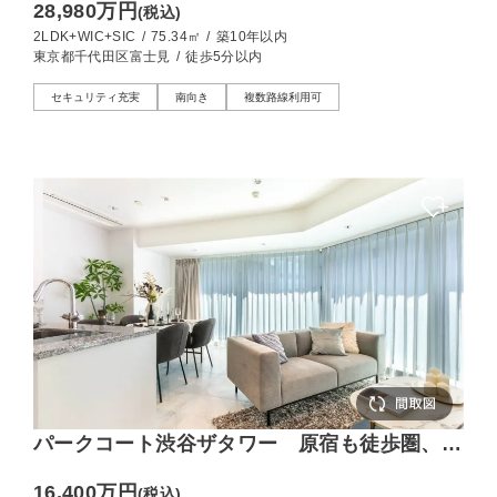
28,980万円
(税込)
2LDK+WIC+SIC
/
75.34㎡
/
築10年以内
東京都千代田区富士見
/
徒歩5分以内
セキュリティ充実
南向き
複数路線利用可
パークコート渋谷ザタワー 原宿も徒歩圏、
代々木公園の潤いを身近にする39階建タワー
16,400万円
(税込)