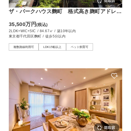
ザ・パークハウス麴町 格式高き麹町アドレ
ス、光溢れる南東向きの住まい
35,500万円
(税込)
2LDK+WIC+SIC
/
84.67㎡
/
築10年以内
東京都千代田区麴町
/
徒歩5分以内
複数路線利用可
LDK15帖以上
ペット飼育可