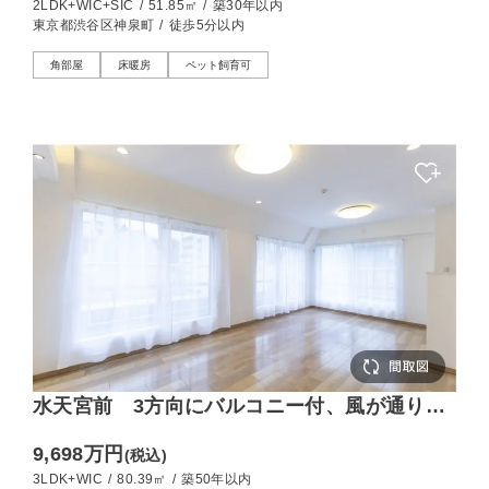
2LDK+WIC+SIC
/
51.85㎡
/
築30年以内
東京都渋谷区神泉町
/
徒歩5分以内
角部屋
床暖房
ペット飼育可
水天宮前 3方向にバルコニー付、風が通り抜
ける住まい
9,698万円
(税込)
3LDK+WIC
/
80.39㎡
/
築50年以内