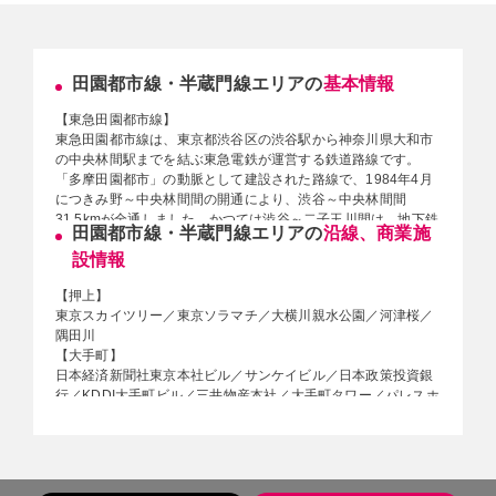
田園都市線・半蔵門線エリアの
基本情報
【東急田園都市線】
東急田園都市線は、東京都渋谷区の渋谷駅から神奈川県大和市
の中央林間駅までを結ぶ東急電鉄が運営する鉄道路線です。
「多摩田園都市」の動脈として建設された路線で、1984年4月
につきみ野～中央林間間の開通により、渋谷～中央林間間
31.5kmが全通しました。かつては渋谷～二子玉川間は、地下鉄
田園都市線・半蔵門線エリアの
沿線、商業施
「新玉川線」として、渋谷から都心方面は帝都高速度交通営団
設情報
（現：東京メトロ）が半蔵門線として建設しました。2000年8
月6日からは、田園都市線と新玉川線の路線名を統一し、田園
【押上】
都市線としました。また2003年3月19日からは帝都高速度交通
東京スカイツリー／東京ソラマチ／大横川親水公園／河津桜／
営団（現：東京メトロ）半蔵門線・東武伊勢崎線・日光線と相
隅田川
互直通運転が開始され、全長約100kmとなる首都圏ネットワー
【大手町】
クが誕生しました。列車編成は、急行・準急・各駅停車とも
日本経済新聞社東京本社ビル／サンケイビル／日本政策投資銀
に、大型20m車10両で、最新鋭車両の5000系を投入していま
行／KDDI大手町ビル／三井物産本社／大手町タワー／パレスホ
す（1）。また、2005年5月9日、東急の路線としては初めて女
テル東京／気象庁／東京消防庁／皇居
性専用車が田園都市線に導入されました。平日ダイヤのうち始
【表参道】
発から9時30分まで、大井町線直通を除いた上り線（渋谷方面
表参道ヒルズ／明治通り／骨董通り／青山学院大学／ラフォー
行）の全列車において、渋谷寄りから数えて一番後ろの10号車
レ原宿／根津美術館
が女性専用車となります。この設定は半蔵門線押上駅まで継続
【三越前】