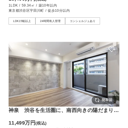
1LDK
/
59.34㎡
/
築10年以内
東京都渋谷区宇田川町
/
徒歩10分以内
LDK15帖以上
24時間有人管理
コンシェルジュあり
神泉 渋谷を生活圏に、南西向きの陽だまりに
暮らす角住戸
11,499万円
(税込)