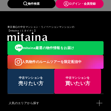
実施され、9時30分になった時点で取り扱いが終了となりま
物件検索
ログイン・会員登録
三越 日本橋本店／COREDO室町／三井本館／アートアクアリ
す。しかし、ダイヤ乱れなど不測の事態が発生すると、女性専
ウム美術館
用車の実施そのものを中止することがあります。都心と神奈川
【二子玉川】
を結ぶ路線なので利用者数も多く、渋谷駅を中心に混雑してい
玉川高島屋S.C／二子玉川ライズ／多摩川河川敷／二子玉川公
る印象です。しかし、表参道や三軒茶屋、二子玉川など人気の
園
街も多く、住みたい路線としても知られています。
※更新日：2021年8月25日
東京都心の中古マンション・リノベーションマンションの
【東京メトロ半蔵門線】
【mitaina（ミタイナ）】
東京メトロ半蔵門線は、東京都渋谷区の渋谷駅から墨田区の押
上駅までを結ぶ、東京地下鉄（東京メトロ）の鉄道路線です。
2020年（令和2年）度の最混雑区間（A線、渋谷 → 表参道間）
の混雑率は111%でした（2）。直通先の東急田園都市線から乗
mitaina厳選の物件情報をお届け
り入れる乗客が多いですが、渋谷駅は乗車人員よりも降車人員
が多く、混雑率は東急田園都市線内よりやや低い170%程度で
推移しています。一方で、渋谷駅や東急田園都市線内には、本
人気物件のルームツアーを限定配信中
数を増発する余地がないことから、この数値はここ20年あまり
横ばいとなっています。2013年3月16日に東急東横線渋谷駅が
地下化されると、それまで銀座線に直接乗り換えていた利用者
の一部が半蔵門線に乗り換え、同一ホームで乗り換えられる表
中古マンションを
中古マンションを
参道駅で銀座線に乗り換えるようになり、2013年度の最混雑区
売りたい方
買いたい方
間の混雑率は175%に悪化してしまいました。混雑している印
象が強い路線ですが、大手町や九段下、青山一丁目などのビジ
ネス街を通り、綺麗に整備されている街が多いのが特徴にもな
っています。
人気のエリアから探す
【参考】
（1）https://www.tokyu.co.jp/railway/data/train_line/dt.html