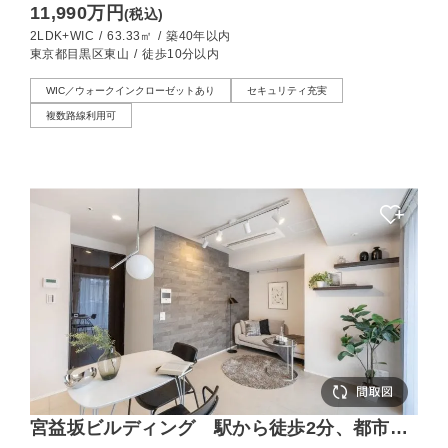
11,990万円
(税込)
2LDK+WIC
/
63.33㎡
/
築40年以内
東京都目黒区東山
/
徒歩10分以内
WIC／ウォークインクローゼットあり
セキュリティ充実
複数路線利用可
宮益坂ビルディング 駅から徒歩2分、都市を