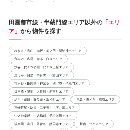
田園都市線・半蔵門線エリア以外の
「エリ
ア」
から物件を探す
表参道・青山・赤坂・虎ノ門・明治神宮エリア
六本木・広尾・麻布・白金エリア
渋谷・代々木公園・代々木上原エリア
恵比寿・目黒・中目黒・代官山エリア
市ヶ谷・飯田橋・神楽坂・四ツ谷・半蔵門エリア
日本橋・築地・人形町・新富町エリア
品川・田町・五反田・浜松町エリア
月島・勝どき・晴海エリア
三軒茶屋・駒沢・二子玉川・下北沢エリア
牛込神楽坂・牛込柳町・若松河田エリア
後楽園・春日・茗荷谷・護国寺エリア
新宿・代々木エリア