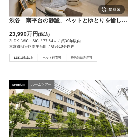
渋谷 南平台の静謐、ペットとゆとりを愉しむ
上質な低層レジデンス
23,990万円
(税込)
2LDK+WIC・SIC
/
77.64㎡
/
築30年以内
東京都渋谷区南平台町
/
徒歩10分以内
LDK15帖以上
ペット飼育可
複数路線利用可
premium
ルームツアー