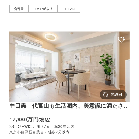
角部屋
LDK15帖以上
IHコンロ
中目黒 代官山も生活圏内、美意識に満たされ
る青葉台エリアに住まう
17,980万円
(税込)
2SLDK+WIC
/
76.37㎡
/
築30年以内
東京都目黒区青葉台
/
徒歩7分以内