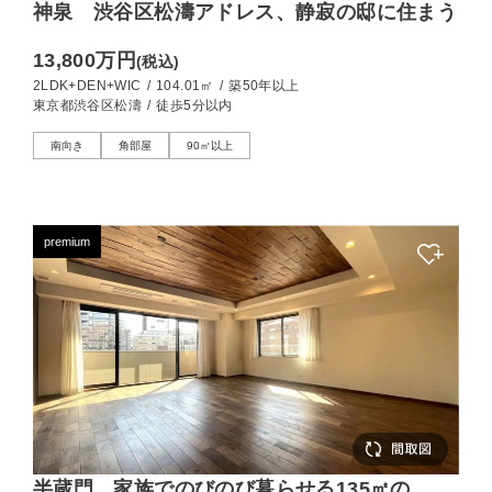
神泉 渋谷区松濤アドレス、静寂の邸に住まう
13,800万円
(税込)
2LDK+DEN+WIC
/
104.01㎡
/
築50年以上
東京都渋谷区松濤
/
徒歩5分以内
南向き
角部屋
90㎡以上
premium
半蔵門 家族でのびのび暮らせる135㎡の