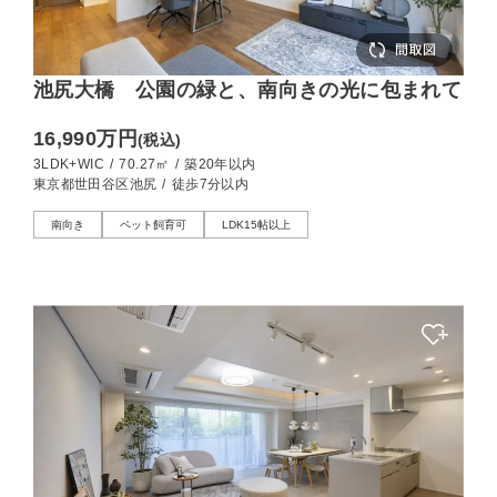
池尻大橋 公園の緑と、南向きの光に包まれて
16,990万円
(税込)
3LDK+WIC
/
70.27㎡
/
築20年以内
東京都世田谷区池尻
/
徒歩7分以内
南向き
ペット飼育可
LDK15帖以上