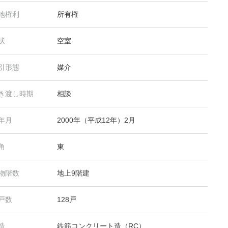
地権利
所有権
状
空室
引形態
媒介
き渡し時期
相談
年月
2000年（平成12年）2月
角
東
物階数
地上9階建
戸数
128戸
造
鉄筋コンクリート造（RC）