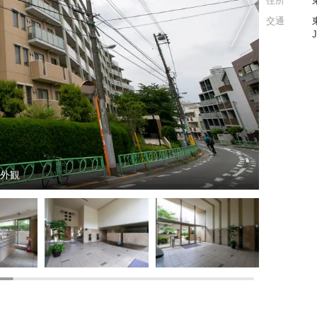
住所
交通
ン外観