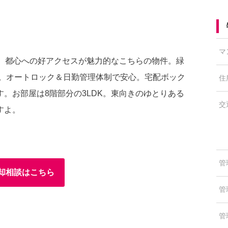
マ
分。都心への好アクセスが魅力的なこちらの物件。緑
す。オートロック＆日勤管理体制で安心。宅配ボック
住
。お部屋は8階部分の3LDK。東向きのゆとりある
交
すよ。
管
却相談はこちら
管
管