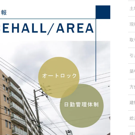
土
現
取
引
築
方
建
総
構