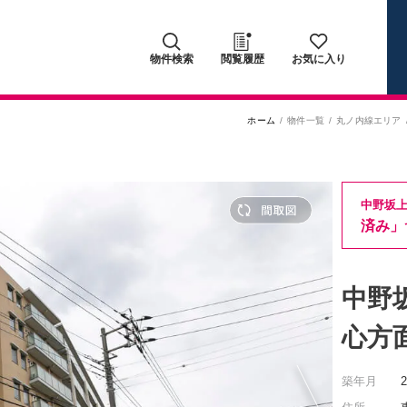
物件検索
閲覧履歴
お気に入り
ホーム
物件一覧
丸ノ内線エリア
中野坂
済み」
中野
心方
築年月