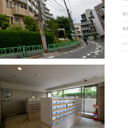
駐
駐
バ