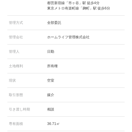
都営新宿線「市ヶ谷」駅 徒歩4分
東京メトロ有楽町線「麹町」駅 徒歩6分
管理方式
全部委託
管理会社
ホームライフ管理株式会社
管理人
日勤
土地権利
所有権
現状
空室
取引形態
媒介
引き渡し時期
相談
専有面積
36.71㎡