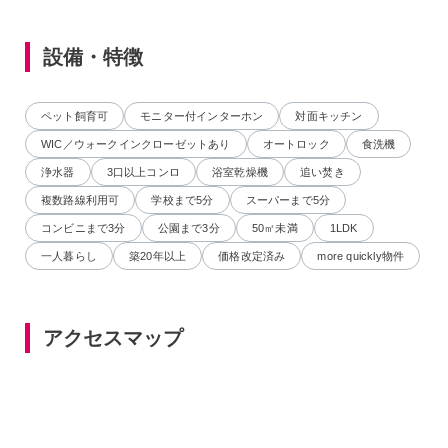
設備・特徴
ペット飼育可
モニター付インターホン
対面キッチン
WIC／ウォークインクローゼットあり
オートロック
食洗機
浄水器
3口以上コンロ
浴室乾燥機
追い焚き
複数路線利用可
学校まで5分
スーパーまで5分
コンビニまで3分
公園まで3分
50㎡未満
1LDK
一人暮らし
築20年以上
価格改定済み
more quickly物件
アクセスマップ