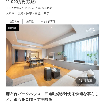
11,000万円
(税込)
1LDK+WIC
/
44.23㎡
/
築20年以内
六本木・広尾・麻布・白金エリア
眺望良好
角部屋
ペット飼育可
premium
麻布台パークハウス 回遊動線が叶える快適な暮らし
と、都心を見晴らす開放感