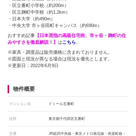
・区立番町小学校（約200m）
・区立麹町中学校（約1.2km）
・日本大学（約490m）
・中央大学 市ヶ谷田町キャンパス（約690m）
おすすめ記事
【日本屈指の高級住宅街、市ヶ谷・麹町の住
みやすさを徹底解説！】
は
こちら
。
※家具・調度品は販売価格に含まれておりません。
※図面と現況が異なる場合は現況を優先とします。
※更新日：2022年6月9日
物件概要
マンション名
ドミール五番町
住所
東京都千代田区五番町
交通
JR総武中央線・東京メトロ南北線・有楽町線・