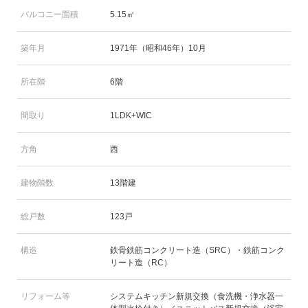
バルコニー面積
5.15㎡
築年月
1971年（昭和46年）10月
所在階
6階
間取り
1LDK+WIC
方角
西
建物階数
13階建
総戸数
123戸
構造
鉄骨鉄筋コンクリート造（SRC）・鉄筋コンク
リート造（RC）
リフォーム等
システムキッチン新規交換（食洗機・浄水器一