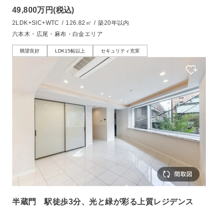
49,800万円
(税込)
2LDK+SIC+WTC
/
126.82㎡
/
築20年以内
六本木・広尾・麻布・白金エリア
眺望良好
LDK15帖以上
セキュリティ充実
半蔵門 駅徒歩3分、光と緑が彩る上質レジデンス