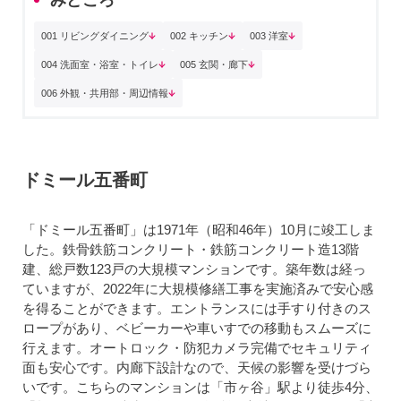
001 リビングダイニング
002 キッチン
003 洋室
004 洗面室・浴室・トイレ
005 玄関・廊下
006 外観・共用部・周辺情報
ドミール五番町
「ドミール五番町」は1971年（昭和46年）10月に竣工しま
した。鉄骨鉄筋コンクリート・鉄筋コンクリート造13階
建、総戸数123戸の大規模マンションです。築年数は経っ
ていますが、2022年に大規模修繕工事を実施済みで安心感
を得ることができます。エントランスには手すり付きのス
ロープがあり、ベビーカーや車いすでの移動もスムーズに
行えます。オートロック・防犯カメラ完備でセキュリティ
面も安心です。内廊下設計なので、天候の影響を受けづら
いです。こちらのマンションは「市ヶ谷」駅より徒歩4分、