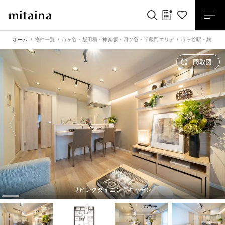
ホーム
物件一覧
市ヶ谷・飯田橋・神楽坂・四ツ谷・半蔵門エリア
市ヶ谷駅
・
麹町駅
リビングダイニングキッチン