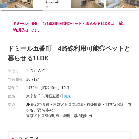
「成
ドミール五番町 4路線利用可能◎ペットと暮らせる1LDKは
約済み」
です。
ドミール五番町 4路線利用可能◎ペットと
暮らせる1LDK
間取り
1LDK+WIC
専有面積
36.71㎡
築年月
1971年（昭和46年）10月
住所
東京都千代田区五番町
[地図]
交通
JR総武中央線・東京メトロ南北線・有楽町線・都営新宿線「市
ヶ谷」駅 徒歩4分
東京メトロ有楽町線「麹町」駅 徒歩6分
みどころ