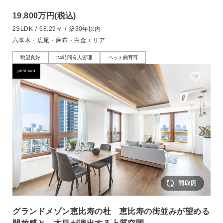
19,800万円
(税込)
2SLDK
/
68.29㎡
/
築30年以内
六本木・広尾・麻布・白金エリア
眺望良好
24時間有人管理
ペット飼育可
premium
グランドメゾン恵比寿の杜 恵比寿の街並みが望める