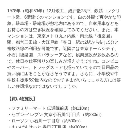
1978年（昭和53年）12月竣工、総戸数28戸、鉄筋コンクリ
ート造、6階建てのマンションです。白の外観で爽やかな印
象。駐車場・駐輪場が敷地内にあるので、自家用車などを
お持ちの方は空き状況を確認してみてください。また、本
マンションは、東京メトロ丸ノ内線・南北線「後楽園」
駅、都営三田線・大江戸線「春日」駅の2駅から徒歩9分と
複数路線の利用が可能です。近隣には東京ドームシティ、
小石川後楽園、スパラクーアなど、娯楽施設が多数あるの
で、休日や仕事帰りの楽しみが増えそうですね。コンビニ
やスーパー、ドラッグストアも揃っていてるので日用品の
買い物に困ることがなさそうですよ。さらに、小学校や中
学校も徒歩5分圏内なのでお子さまがいらっしゃる方には嬉
しい住環境なのではないでしょうか。
【買い物施設】
・ファミリーマート 伝通院前店（約110m）
・セブン-イレブン 文京小石川4丁目店（約230m）
・ローソン 小石川一丁目店（約500m）
・まいばすけっと 春日2丁目店（約300m）