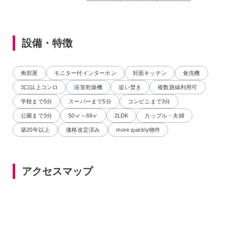
設備・特徴
角部屋
モニター付インターホン
対面キッチン
食洗機
3口以上コンロ
浴室乾燥機
追い焚き
複数路線利用可
学校まで5分
スーパーまで5分
コンビニまで3分
公園まで3分
50㎡～69㎡
2LDK
カップル・夫婦
築20年以上
価格改定済み
more quickly物件
アクセスマップ