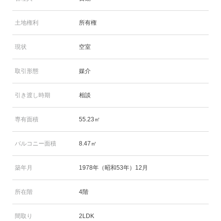
土地権利
所有権
現状
空室
取引形態
媒介
引き渡し時期
相談
専有面積
55.23㎡
バルコニー面積
8.47㎡
築年月
1978年（昭和53年）12月
所在階
4階
間取り
2LDK