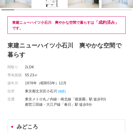
「成約済み」
東建ニューハイツ小石川 爽やかな空間で暮らすは
です。
東建ニューハイツ小石川 爽やかな空間で
暮らす
間取り
2LDK
専有面積
55.23㎡
築年月
1978年（昭和53年）12月
住所
東京都文京区小石川
[地図]
交通
東京メトロ丸ノ内線・南北線「後楽園」駅 徒歩9分
都営三田線・大江戸線「春日」駅 徒歩9分
みどころ