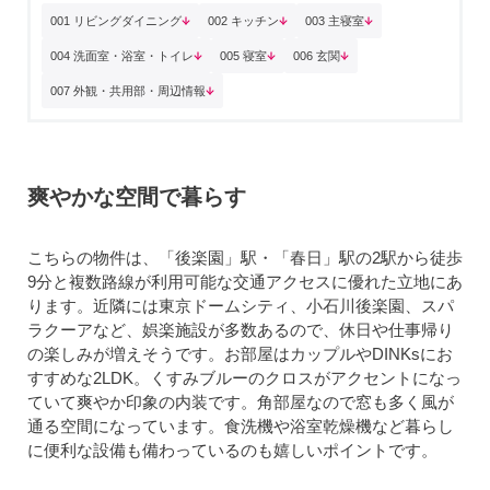
001 リビングダイニング
002 キッチン
003 主寝室
004 洗面室・浴室・トイレ
005 寝室
006 玄関
007 外観・共用部・周辺情報
爽やかな空間で暮らす
こちらの物件は、「後楽園」駅・「春日」駅の2駅から徒歩
9分と複数路線が利用可能な交通アクセスに優れた立地にあ
ります。近隣には東京ドームシティ、小石川後楽園、スパ
ラクーアなど、娯楽施設が多数あるので、休日や仕事帰り
の楽しみが増えそうです。お部屋はカップルやDINKsにお
すすめな2LDK。くすみブルーのクロスがアクセントになっ
ていて爽やか印象の内装です。角部屋なので窓も多く風が
通る空間になっています。食洗機や浴室乾燥機など暮らし
に便利な設備も備わっているのも嬉しいポイントです。