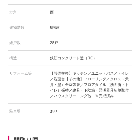
方角
西
建物階数
6階建
総戸数
28戸
構造
鉄筋コンクリート造（RC）
リフォーム等
【設備交換】キッチン／ユニットバス／トイレ
／洗面台【その他】フローリング／クロス（天
井・壁）全室張替／フロアタイル（洗面所・ト
イレ）張替／建具・下駄箱・照明器具新規取付
／ハウスクリーニング他 ※完成済み
駐車場
あり