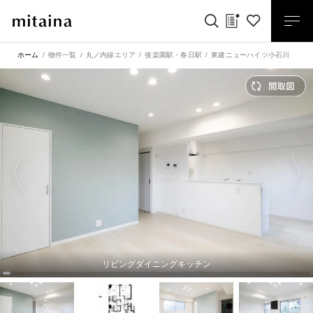
ホーム
物件一覧
丸ノ内線エリア
後楽園駅
・
春日駅
東建ニューハイツ小石川 爽や
リビングダイニングキッチン