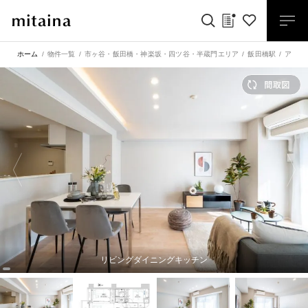
ホーム
物件一覧
市ヶ谷・飯田橋・神楽坂・四ツ谷・半蔵門エリア
飯田橋駅
アトラ
リビングダイニングキッチン