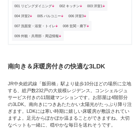
001 リビングダイニング
002 キッチン
003 洋室1
004 洋室2
005 バルコニー
006 洋室3
007 洗面室・浴室・トイレ
008 玄関・廊下
009 外観・共用部・周辺情報
南向き＆床暖房付きの快適な3LDK
JR中央総武線「飯田橋」駅より徒歩10分ほどの場所に立地
する、総戸数232戸の大規模レジデンス。コンシェルジュ
サービス付きの11階建マンションです。お部屋は4階部分
の3LDK。南向きにつきあたたかい太陽光がたっぷり降り注
ぎます。LDKには寒い時期に嬉しい床暖房が敷設されてい
ますよ。足元からぽかぽか温まることができますね。大切
なペットも一緒に、穏やかな毎日を送れそうです。