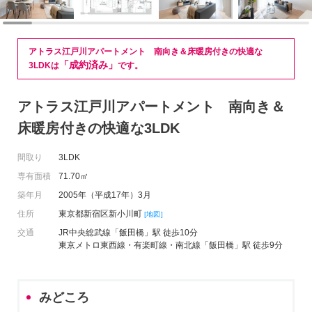
アトラス江戸川アパートメント 南向き＆床暖房付きの快適な
「成約済み」
3LDKは
です。
アトラス江戸川アパートメント 南向き＆
床暖房付きの快適な3LDK
間取り
3LDK
専有面積
71.70㎡
築年月
2005年（平成17年）3月
住所
東京都新宿区新小川町
[地図]
交通
JR中央総武線「飯田橋」駅 徒歩10分
東京メトロ東西線・有楽町線・南北線「飯田橋」駅 徒歩9分
みどころ