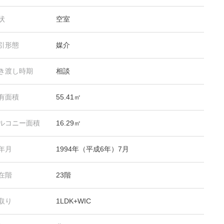
状
空室
引形態
媒介
き渡し時期
相談
有面積
55.41㎡
ルコニー面積
16.29㎡
年月
1994年（平成6年）7月
在階
23階
取り
1LDK+WIC