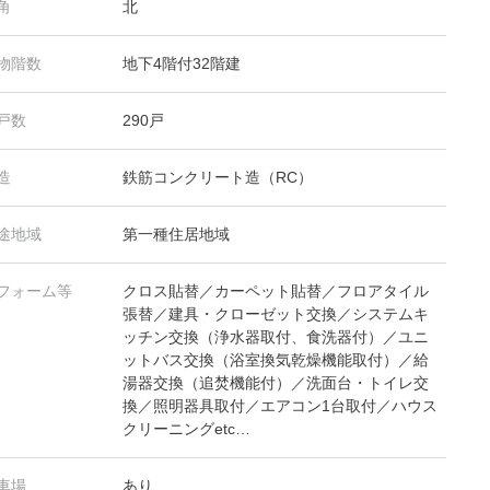
角
北
物階数
地下4階付32階建
戸数
290戸
造
鉄筋コンクリート造（RC）
途地域
第一種住居地域
フォーム等
クロス貼替／カーペット貼替／フロアタイル
張替／建具・クローゼット交換／システムキ
ッチン交換（浄水器取付、食洗器付）／ユニ
ットバス交換（浴室換気乾燥機能取付）／給
湯器交換（追焚機能付）／洗面台・トイレ交
換／照明器具取付／エアコン1台取付／ハウス
クリーニングetc…
車場
あり