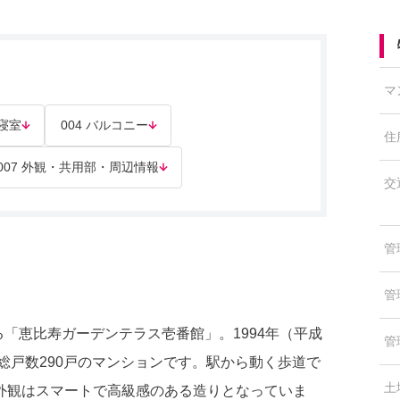
マ
 寝室
004 バルコニー
住
007 外観・共用部・周辺情報
交
管
管
「恵比寿ガーデンテラス壱番館」。1994年（平成
管
総戸数290戸のマンションです。駅から動く歩道で
土
外観はスマートで高級感のある造りとなっていま