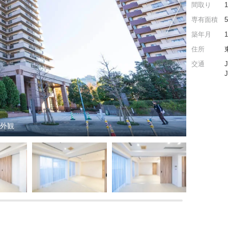
間取り
専有面積
築年月
住所
交通
ン外観