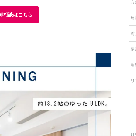
方
却相談はこちら
建
総
構
用
リ
駐