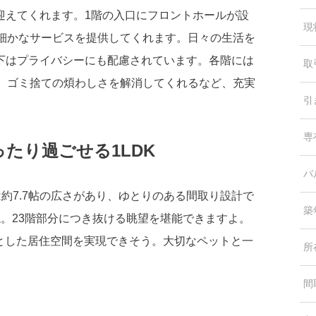
迎えてくれます。1階の入口にフロントホールが設
現
め細かなサービスを提供してくれます。日々の生活を
下はプライバシーにも配慮されています。各階には
取
れ、ゴミ捨ての煩わしさを解消してくれるなど、充実
引
専
たり過ごせる1LDK
バ
室は約7.7帖の広さがあり、ゆとりのある間取り設計で
築
。23階部分につき抜ける眺望を堪能できますよ。
とした居住空間を実現できそう。大切なペットと一
所
間