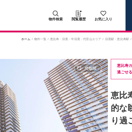
物件検索
閲覧履歴
お気に入り
ホーム
物件一覧
恵比寿・目黒・中目黒・代官山エリア
目黒駅
・
恵比寿駅
恵比寿
過ごせる
恵比
的な
り過ご