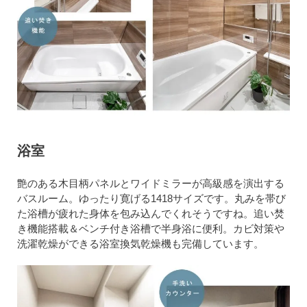
浴室
艶のある木目柄パネルとワイドミラーが高級感を演出する
バスルーム。ゆったり寛げる1418サイズです。丸みを帯び
た浴槽が疲れた身体を包み込んでくれそうですね。追い焚
き機能搭載＆ベンチ付き浴槽で半身浴に便利。カビ対策や
洗濯乾燥ができる浴室換気乾燥機も完備しています。