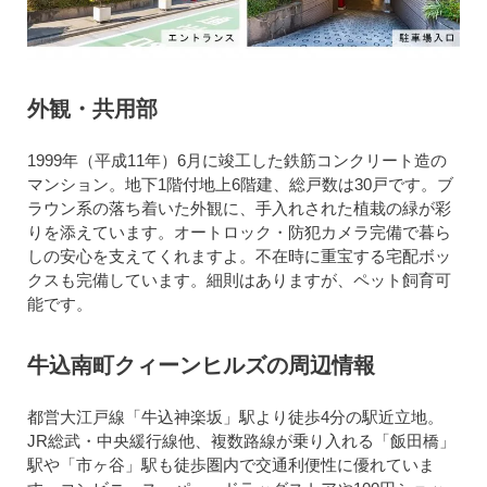
外観・共用部
1999年（平成11年）6月に竣工した鉄筋コンクリート造の
マンション。地下1階付地上6階建、総戸数は30戸です。ブ
ラウン系の落ち着いた外観に、手入れされた植栽の緑が彩
りを添えています。オートロック・防犯カメラ完備で暮ら
しの安心を支えてくれますよ。不在時に重宝する宅配ボッ
クスも完備しています。細則はありますが、ペット飼育可
能です。
牛込南町クィーンヒルズの周辺情報
都営大江戸線「牛込神楽坂」駅より徒歩4分の駅近立地。
JR総武・中央緩行線他、複数路線が乗り入れる「飯田橋」
駅や「市ヶ谷」駅も徒歩圏内で交通利便性に優れていま