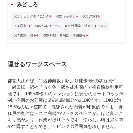
みどころ
001 リビングダイニング
002 キッチン
003 洋室1
004 洋室2
005 バルコニー
006 洗面室・浴室・トイレ
007 玄関・廊下
008 外観・共用部・周辺情報
隠せるワークスペース
都営大江戸線「牛込神楽坂」駅より徒歩4分の駅近物件。
「飯田橋」駅や「市ヶ谷」駅も徒歩圏内で複数路線利用可
能です。1999年竣工のマンションは安心のオートロック体
制。今回のお部屋は6階建3階部分の2LDKです。LDKは約
18.6帖の広々空間で、洗練された内装が印象的ですよ。折
れ戸の奥にはデスク完備のワークスペースが。ほど良いこ
もり感があり、作業が捗りそうです。使わない時は扉を閉
めて隠すことができ、リビングの雰囲気を壊しません。