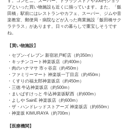
す。コンビニ、スーパー、ドラッグストアや100円ショッ
プといった買い物施設も近くに揃っています。また、「飯
田橋」駅前にはレストランやカフェ、スーパー、ジムや音
楽教室、郵便局・病院などが入った商業施設「飯田橋サク
ラテラス」があります。日々の暮らしで重宝しそうです
ね。
【買い物施設】
・セブン-イレブン 新宿岩戸町店（約350m）
・キッチンコート神楽坂店（約400m）
・肉のハナマサ 市ヶ谷店（約450m）
・ファミリーマート 神楽坂一丁目店（約450m）
・くすりの福太郎神楽坂店（約450m）
・三徳 牛込神楽坂店（約500m）
・まいばすけっと 牛込神楽坂駅西（約600m）
・よしや SainE 神楽坂店（約600m）
・ザ・ハンドレッドストアーズ 神楽坂店（約650m）
・神楽坂 KIMURAYA（約700m）
【医療機関】