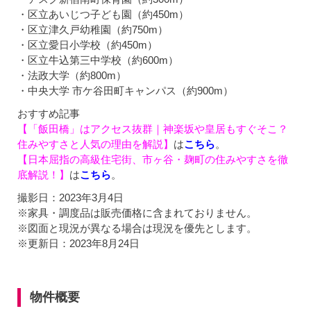
・区立あいじつ子ども園（約450m）
・区立津久戸幼稚園（約750m）
・区立愛日小学校（約450m）
・区立牛込第三中学校（約600m）
・法政大学（約800m）
・中央大学 市ケ谷田町キャンパス（約900m）
おすすめ記事
【「飯田橋」はアクセス抜群｜神楽坂や皇居もすぐそこ？
住みやすさと人気の理由を解説】
は
こちら
。
【日本屈指の高級住宅街、市ヶ谷・麹町の住みやすさを徹
底解説！】
は
こちら
。
撮影日：2023年3月4日
※家具・調度品は販売価格に含まれておりません。
※図面と現況が異なる場合は現況を優先とします。
※更新日：2023年8月24日
物件概要