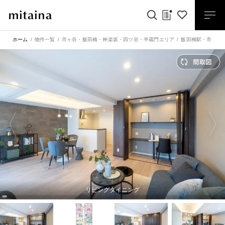
ホーム
物件一覧
市ヶ谷・飯田橋・神楽坂・四ツ谷・半蔵門エリア
飯田橋駅
・
市ヶ谷
リビングダイニング