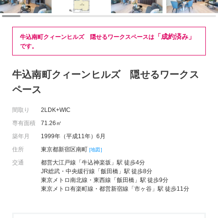
「成約済み」
牛込南町クィーンヒルズ 隠せるワークスペースは
です。
牛込南町クィーンヒルズ 隠せるワークス
ペース
間取り
2LDK+WIC
専有面積
71.26㎡
築年月
1999年（平成11年）6月
住所
東京都新宿区南町
[地図]
交通
都営大江戸線「牛込神楽坂」駅 徒歩4分
JR総武・中央緩行線「飯田橋」駅 徒歩8分
東京メトロ南北線・東西線「飯田橋」駅 徒歩9分
東京メトロ有楽町線・都営新宿線「市ヶ谷」駅 徒歩11分