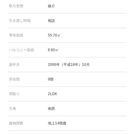
取引形態
媒介
引き渡し時期
相談
専有面積
55.76㎡
バルコニー面積
8.80㎡
築年月
2006年（平成18年）10月
所在階
9階
間取り
2LDK
方角
南西
建物階数
地上14階建