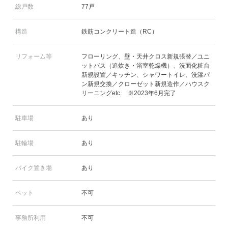
総戸数
77戸
構造
鉄筋コンクリート造（RC）
リフォーム等
フローリング、壁・天井クロス新規張替／ユニ
ットバス（追炊き・浴室乾燥機）、洗面化粧台
新規設置／キッチン、シャワートイレ、洗濯パ
ン新規交換／クローゼット新規造作／ハウスク
リーニングetc. ※2023年6月完了
駐車場
あり
駐輪場
あり
バイク置き場
あり
ペット
不可
事務所利用
不可