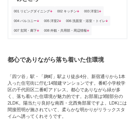
001 リビングダイニング
002 キッチン
003 洋室1
004 バルコニー
005 洋室2
006 洗面室・浴室・トイレ
007 玄関・廊下
008 外観・共用部・周辺情報
都心でありながら落ち着いた住環境
「四ツ谷」駅・「麹町」駅より徒歩4分、新宿通りから1本
入った住宅街に佇む14階建マンションです。番町小学校学
区の千代田区二番町アドレス。都心でありながら緑が多
く、落ち着いた住環境が魅力的です。お部屋は9階部分の
2LDK。陽当たり良好な南西・北西角部屋ですよ。LDKには
間接照明が施されていて、柔らかな明かりがリラックスタ
イムへ誘ってくれそうです。