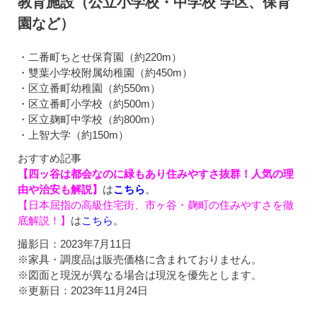
教育施設（公立小学校・中学校 学区、保育
園など）
・二番町ちとせ保育園（約220m）
・雙葉小学校附属幼稚園（約450m）
・区立番町幼稚園（約550m）
・区立番町小学校（約500m）
・区立麹町中学校（約800m）
・上智大学（約150m）
おすすめ記事
【四ッ谷は都会なのに緑もあり住みやすさ抜群！人気の理
由や治安も解説】
は
こちら
。
【日本屈指の高級住宅街、市ヶ谷・麹町の住みやすさを徹
底解説！】
は
こちら
。
撮影日：2023年7月11日
※家具・調度品は販売価格に含まれておりません。
※図面と現況が異なる場合は現況を優先とします。
※更新日：2023年11月24日