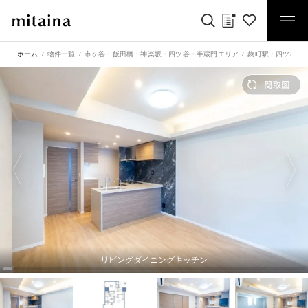
ホーム
物件一覧
市ヶ谷・飯田橋・神楽坂・四ツ谷・半蔵門エリア
麹町駅
・
四ツ谷駅
リビングダイニングキッチン