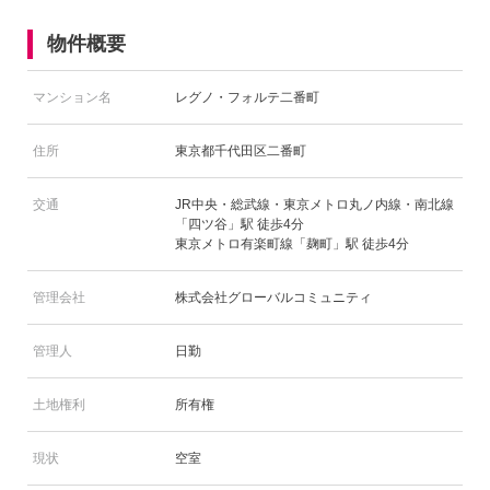
物件概要
マンション名
レグノ・フォルテ二番町
住所
東京都千代田区二番町
交通
JR中央・総武線・東京メトロ丸ノ内線・南北線
「四ツ谷」駅 徒歩4分
東京メトロ有楽町線「麹町」駅 徒歩4分
管理会社
株式会社グローバルコミュニティ
管理人
日勤
土地権利
所有権
現状
空室