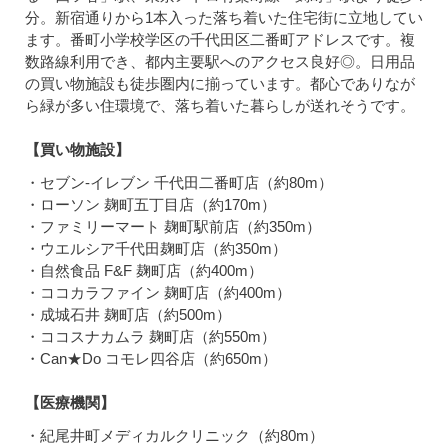
分。新宿通りから1本入った落ち着いた住宅街に立地してい
ます。番町小学校学区の千代田区二番町アドレスです。複
数路線利用でき、都内主要駅へのアクセス良好◎。日用品
の買い物施設も徒歩圏内に揃っています。都心でありなが
ら緑が多い住環境で、落ち着いた暮らしが送れそうです。
【買い物施設】
・セブン-イレブン 千代田二番町店（約80m）
・ローソン 麹町五丁目店（約170m）
・ファミリーマート 麹町駅前店（約350m）
・ウエルシア千代田麹町店（約350m）
・自然食品 F&F 麹町店（約400m）
・ココカラファイン 麹町店（約400m）
・成城石井 麹町店（約500m）
・ココスナカムラ 麹町店（約550m）
・Can★Do コモレ四谷店（約650m）
【医療機関】
・紀尾井町メディカルクリニック（約80m）