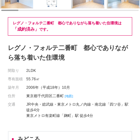
レグノ・フォルテ二番町 都心でありながら落ち着いた住環境は
「成約済み」
です。
レグノ・フォルテ二番町 都心でありなが
ら落ち着いた住環境
間取り
2LDK
専有面積
55.76㎡
築年月
2006年（平成18年）10月
住所
東京都千代田区二番町
[地図]
交通
JR中央・総武線・東京メトロ丸ノ内線・南北線「四ツ谷」駅
徒歩4分
東京メトロ有楽町線「麹町」駅 徒歩4分
みどころ