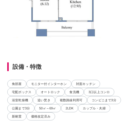
設備・特徴
角部屋
モニター付インターホン
対面キッチン
宅配ボックス
オートロック
食洗機
3口以上コンロ
浴室乾燥機
追い焚き
複数路線利用可
コンビニまで3分
公園まで3分
50㎡～69㎡
2LDK
カップル・夫婦
新耐震
価格改定済み