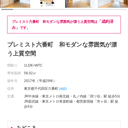
「成約済
プレミスト六番町 和モダンな雰囲気が漂う上質空間は
み」
です。
プレミスト六番町 和モダンな雰囲気が漂
う上質空間
間取り
1LDK+WTC
専有面積
56.02㎡
築年月
2017年（平成29年）
住所
東京都千代田区六番町
[地図]
交通
JR中央線・東京メトロ南北線・丸ノ内線「四ツ谷」駅 徒歩5分
JR総武線・東京メトロ有楽町線・都営新宿線「市ヶ谷」駅 徒
歩5分
みどころ