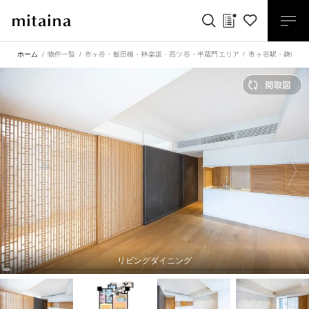
ホーム
物件一覧
市ヶ谷・飯田橋・神楽坂・四ツ谷・半蔵門エリア
市ヶ谷駅
・
麹町駅
リビングダイニング