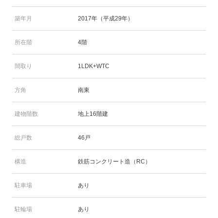
築年月
2017年（平成29年）
所在階
4階
間取り
1LDK+WTC
方角
南東
建物階数
地上16階建
総戸数
46戸
構造
鉄筋コンクリート造（RC）
駐車場
あり
駐輪場
あり