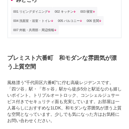
001 リビングダイニング
002 キッチン
003 寝室
004 洗面室・浴室・トイレ
005 バルコニー
006 玄関
007 外観・共用部・周辺情報
プレミスト六番町 和モダンな雰囲気が漂
う上質空間
風格漂う”千代田区六番町”に佇む高級レジデンスです。
「四ツ谷」駅・「市ヶ谷」駅から徒歩5分と駅近なのも嬉し
いポイント。トリプルオートロック、コンシェルジュサー
ビス付きでセキュリティ面も充実しています。お部屋は一
人暮らしにおすすめな1LDK。和モダンな雰囲気が漂う上質
な空間となっています。少しでも気になった方はお気軽に
お問い合わせください。