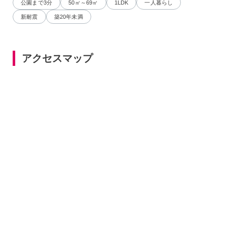
公園まで3分
50㎡～69㎡
1LDK
一人暮らし
新耐震
築20年未満
アクセスマップ