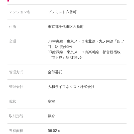
マンション名
プレミスト六番町
住所
東京都千代田区六番町
交通
JR中央線・東京メトロ南北線・丸ノ内線「四ツ
谷」駅 徒歩5分
JR総武線・東京メトロ有楽町線・都営新宿線
「市ヶ谷」駅 徒歩5分
管理方式
全部委託
管理会社
大和ライフネクスト株式会社
現状
空室
取引形態
媒介
専有面積
56.02㎡