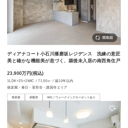
ディアナコート小石川播磨坂レジデンス 洗練の意匠
美と確かな機能美が息づく、築後未入居の南西角住戸
23,900万円
(税込)
1LDK+2S+2WIC
/
71.00㎡
/
築10年以内
後楽園・春日・茗荷谷・護国寺エリア
角部屋
床暖房
WIC／ウォークインクローゼットあり