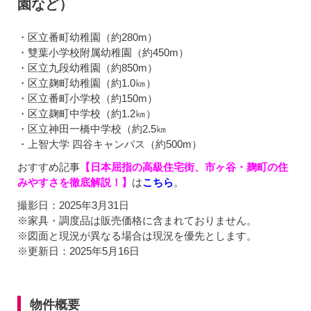
園など）
・区立番町幼稚園（約280m）
・雙葉小学校附属幼稚園（約450m）
・区立九段幼稚園（約850m）
・区立麹町幼稚園（約1.0㎞）
・区立番町小学校（約150m）
・区立麹町中学校（約1.2㎞）
・区立神田一橋中学校（約2.5㎞
・上智大学 四谷キャンパス（約500m）
おすすめ記事
【日本屈指の高級住宅街、市ヶ谷・麹町の住
みやすさを徹底解説！】
は
こちら
。
撮影日：2025年3月31日
※家具・調度品は販売価格に含まれておりません。
※図面と現況が異なる場合は現況を優先とします。
※更新日：2025年5月16日
物件概要