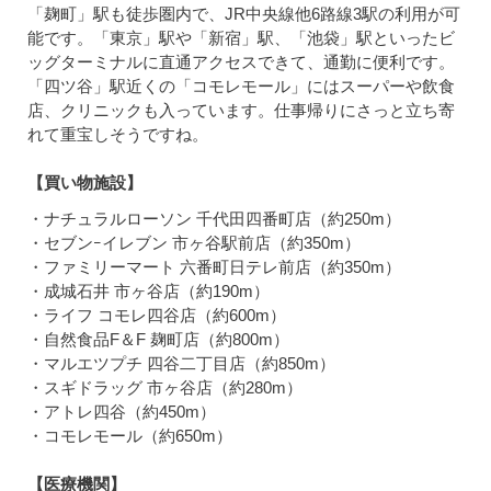
「麹町」駅も徒歩圏内で、JR中央線他6路線3駅の利用が可
能です。「東京」駅や「新宿」駅、「池袋」駅といったビ
ッグターミナルに直通アクセスできて、通勤に便利です。
「四ツ谷」駅近くの「コモレモール」にはスーパーや飲食
店、クリニックも入っています。仕事帰りにさっと立ち寄
れて重宝しそうですね。
【買い物施設】
・ナチュラルローソン 千代田四番町店（約250m）
・セブンｰイレブン 市ヶ谷駅前店（約350m）
・ファミリーマート 六番町日テレ前店（約350m）
・成城石井 市ヶ谷店（約190m）
・ライフ コモレ四谷店（約600m）
・自然食品F＆F 麹町店（約800m）
・マルエツプチ 四谷二丁目店（約850m）
・スギドラッグ 市ヶ谷店（約280m）
・アトレ四谷（約450m）
・コモレモール（約650m）
【医療機関】