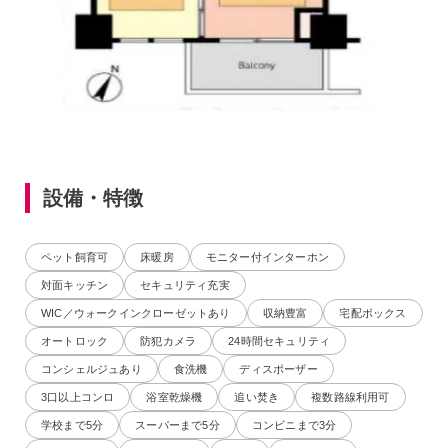
設備・特徴
ペット飼育可
床暖房
モニター付インターホン
対面キッチン
セキュリティ充実
WIC／ウォークインクローゼットあり
収納豊富
宅配ボックス
オートロック
防犯カメラ
24時間セキュリティ
コンシェルジュあり
食洗機
ディスポーザー
3口以上コンロ
浴室乾燥機
追い焚き
複数路線利用可
学校まで5分
スーパーまで5分
コンビニまで3分