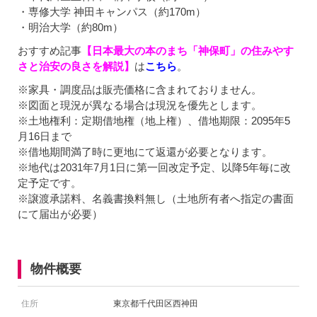
・専修大学 神田キャンパス（約170m）
・明治大学（約80m）
おすすめ記事
【日本最大の本のまち「神保町」の住みやす
さと治安の良さを解説】
は
こちら
。
※家具・調度品は販売価格に含まれておりません。
※図面と現況が異なる場合は現況を優先とします。
※土地権利：定期借地権（地上権）、借地期限：2095年5
月16日まで
※借地期間満了時に更地にて返還が必要となります。
※地代は2031年7月1日に第一回改定予定、以降5年毎に改
定予定です。
※譲渡承諾料、名義書換料無し（土地所有者へ指定の書面
にて届出が必要）
物件概要
住所
東京都千代田区西神田