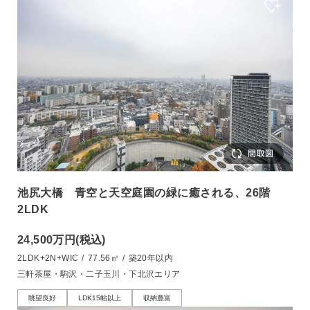
池尻大橋 青空と天空庭園の緑に癒される、26階
2LDK
24,500万円
(税込)
2LDK+2N+WIC
/
77.56㎡
/
築20年以内
三軒茶屋・駒沢・二子玉川・下北沢エリア
眺望良好
LDK15帖以上
収納豊富