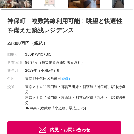
神保町 複数路線利用可能！眺望と快適性
を備えた築浅レジデンス
22,800万円（税込）
間取り
3LDK+WIC+SIC
専有面積
86.87㎡（防災備蓄倉庫0.76㎡含む）
築年月
2023年（令和5年）9月
住所
東京都千代田区西神田
[地図]
交通
東京メトロ半蔵門線・都営三田線・新宿線「神保町」駅 徒歩5
分
東京メトロ半蔵門線・東西線・都営新宿線「九段下」駅 徒歩6
分
JR中央・総武線「水道橋」駅 徒歩7分
内見・お問い合わせ