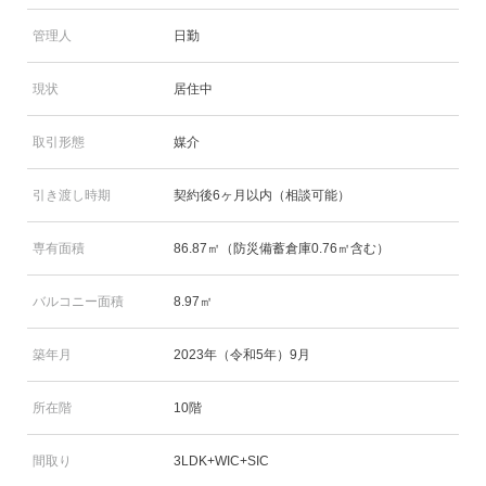
管理人
日勤
現状
居住中
取引形態
媒介
引き渡し時期
契約後6ヶ月以内（相談可能）
専有面積
86.87㎡（防災備蓄倉庫0.76㎡含む）
バルコニー面積
8.97㎡
築年月
2023年（令和5年）9月
所在階
10階
間取り
3LDK+WIC+SIC