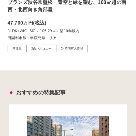
ブランズ渋谷常盤松 青空と緑を望む、100㎡超の南
西・北西向き角部屋
47,700万円
(税込)
3LDK+WIC+SIC
/
105.29㎡
/
築10年以内
田園都市線・半蔵門線エリア
角部屋
2面バルコニー
24時間有人管理
おすすめの特集記事