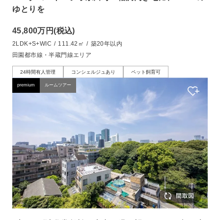
ゆとりを
45,800万円
(税込)
2LDK+S+WIC
/
111.42㎡
/
築20年以内
田園都市線・半蔵門線エリア
24時間有人管理
コンシェルジュあり
ペット飼育可
premium
ルームツアー