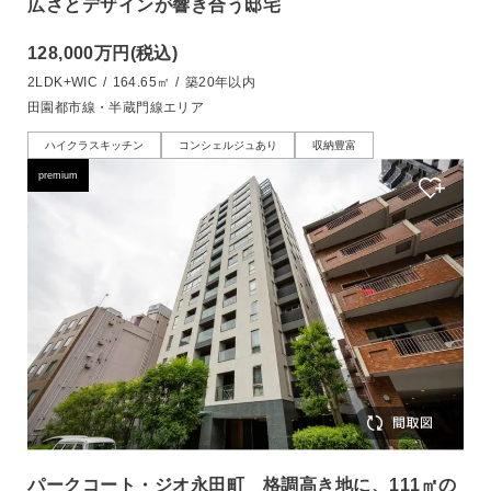
広さとデザインが響き合う邸宅
128,000万円
(税込)
2LDK+WIC
/
164.65㎡
/
築20年以内
田園都市線・半蔵門線エリア
ハイクラスキッチン
コンシェルジュあり
収納豊富
premium
パークコート・ジオ永田町 格調高き地に、111㎡の