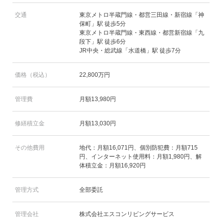
交通
東京メトロ半蔵門線・都営三田線・新宿線「神
保町」駅 徒歩5分
東京メトロ半蔵門線・東西線・都営新宿線「九
段下」駅 徒歩6分
JR中央・総武線「水道橋」駅 徒歩7分
価格（税込）
22,800万円
管理費
月額13,980円
修繕積立金
月額13,030円
その他費用
地代：月額16,071円、個別防犯費：月額715
円、インターネット使用料：月額1,980円、解
体積立金：月額16,920円
管理方式
全部委託
管理会社
株式会社エスコンリビングサービス