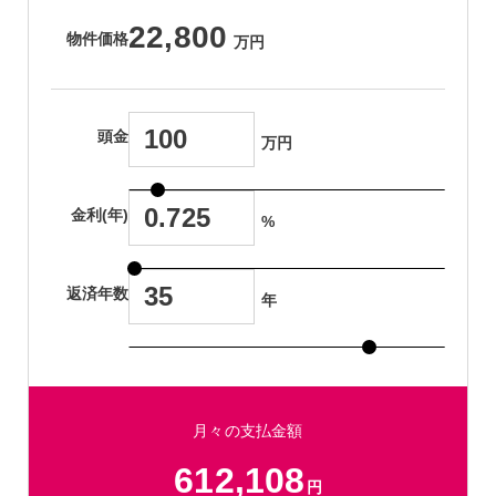
22,800
物件価格
万円
頭金
万円
金利(年)
%
返済年数
年
月々の支払金額
612,108
円