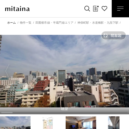
ホーム
物件一覧
田園都市線・半蔵門線エリア
神保町駅
・
水道橋駅
・
九段下駅
神保
眺望