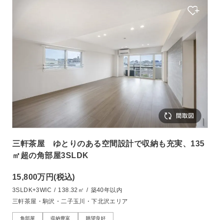
三軒茶屋 ゆとりのある空間設計で収納も充実、135
㎡超の角部屋3SLDK
15,800万円
(税込)
3SLDK+3WIC
/
138.32㎡
/
築40年以内
三軒茶屋・駒沢・二子玉川・下北沢エリア
角部屋
収納豊富
眺望良好