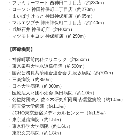
・ファミリーマート 西神田二丁目店（約230m）
・ローソン 神田神保町二丁目店（約270m）
・まいばすけっと 神田神保町店（約65m）
・マルエツプチ 神田神保町二丁目店（約140m）
・成城石井 神保町店（約400m）
・マツモトキヨシ 神保町店（約290m）
【医療機関】
・神保町駅前内科クリニック（約350m）
・東京歯科大学水道橋病院（約500m）
・国家公務員共済組合連合会 九段坂病院（約700m）
・三楽病院（約850m）
・日本大学病院（約900m）
・医療法人財団小畑会 浜田病院（約1.0㎞）
・公益財団法人 佐々木研究所附属 杏雲堂病院（約1.0㎞）
・順天堂大学病院（約1.1㎞）
・JCHO東京新宿メディカルセンター（約1.5㎞）
・東京逓信病院（約1.5㎞）
・東京科学大学病院（約1.6㎞）
・東都文京病院（約1.8㎞）