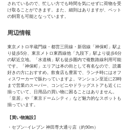
されているので、忙しい方でも時間を気にせずに荷物を受
け取ることができます。また、細則はありますが、ペット
の飼育も可能となっています。
周辺情報
東京メトロ半蔵門線・都営三田線・新宿線「神保町」駅よ
り徒歩5分、東京メトロ東西線他「九段下」駅より徒歩6分
の駅近立地。「水道橋」駅も徒歩圏内で複数路線利用可能
です。「神保町」エリアは本の街として有名なので、読書
好きの方におすすめ。飲食店も豊富で、ランチ時にはオフ
ィスワーカーで賑わっていますよ。マンション至近に23時
まで営業のスーパー、コンビニやドラッグストアも近くに
揃っていて、日用品の買い物に困ることはありません。
「皇居」や「東京ドームシティ」など魅力的なスポットも
揃っています。
【買い物施設】
・セブンｰイレブン 神田専大通り店（約90m）