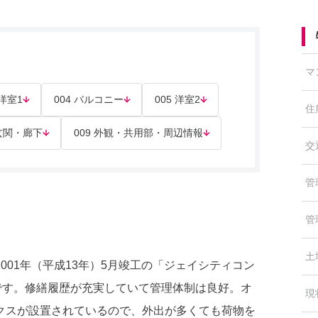
マ
 洋室1
004 バルコニー
005 洋室2
住
 玄関・廊下
009 外観・共用部・周辺情報
交
管
管
土
01年（平成13年）5月竣工の「ジェイシティコン
です。修繕履歴が充実していて管理体制は良好。オ
現
クスが設置されているので、外出が多くても荷物を