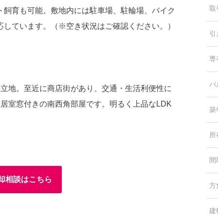
取
ト飼育も可能。敷地内には駐車場、駐輪場、バイク
応しています。（※空き状況はご確認ください。）
引
専
バ
好立地。至近に商店街があり、交通・生活利便性に
全居室窓付きの南西角部屋です。明るく上品なLDK
築
所
間
却相談はこちら
方
建