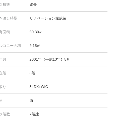
引形態
媒介
き渡し時期
リノベーション完成後
有面積
60.30㎡
ルコニー面積
9.15㎡
年月
2001年（平成13年）5月
在階
3階
取り
3LDK+WIC
角
西
物階数
7階建