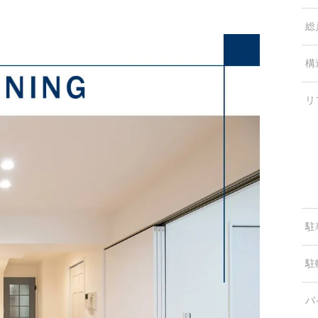
総
構
リ
駐
駐
バ