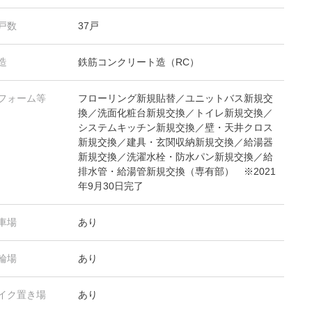
戸数
37戸
造
鉄筋コンクリート造（RC）
フォーム等
フローリング新規貼替／ユニットバス新規交
換／洗面化粧台新規交換／トイレ新規交換／
システムキッチン新規交換／壁・天井クロス
新規交換／建具・玄関収納新規交換／給湯器
新規交換／洗濯水栓・防水パン新規交換／給
排水管・給湯管新規交換（専有部） ※2021
年9月30日完了
車場
あり
輪場
あり
イク置き場
あり