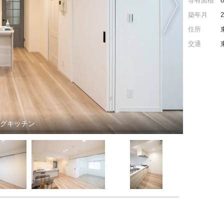
専有面積
築年月
住所
交通
ングキッチン