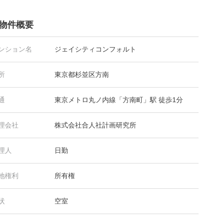
物件概要
ンション名
ジェイシティコンフォルト
所
東京都杉並区方南
通
東京メトロ丸ノ内線「方南町」駅 徒歩1分
理会社
株式会社合人社計画研究所
理人
日勤
地権利
所有権
状
空室