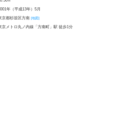
60.30㎡
2001年（平成13年）5月
東京都杉並区方南
[地図]
東京メトロ丸ノ内線「方南町」駅 徒歩1分