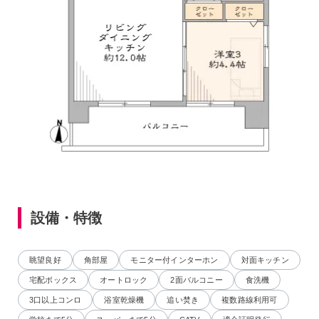
設備・特徴
眺望良好
角部屋
モニター付インターホン
対面キッチン
宅配ボックス
オートロック
2面バルコニー
食洗機
3口以上コンロ
浴室乾燥機
追い焚き
複数路線利用可