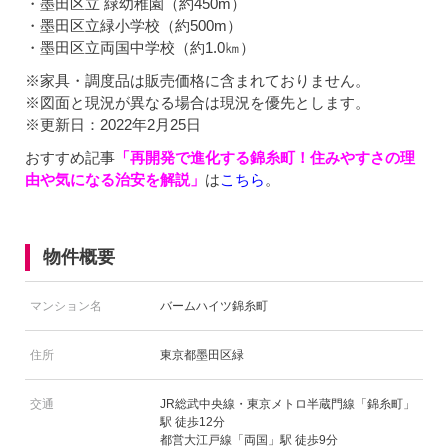
・墨田区立 緑幼稚園（約450m）
・墨田区立緑小学校（約500m）
・墨田区立両国中学校（約1.0㎞）
※家具・調度品は販売価格に含まれておりません。
※図面と現況が異なる場合は現況を優先とします。
※更新日：2022年2月25日
おすすめ記事
「再開発で進化する錦糸町！住みやすさの理
由や気になる治安を解説」
は
こちら
。
物件概要
マンション名
バームハイツ錦糸町
住所
東京都墨田区緑
交通
JR総武中央線・東京メトロ半蔵門線「錦糸町」
駅 徒歩12分
都営大江戸線「両国」駅 徒歩9分