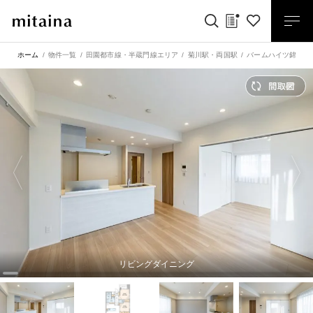
ホーム
物件一覧
田園都市線・半蔵門線エリア
菊川駅
・
両国駅
バームハイツ錦糸町
リビングダイニング