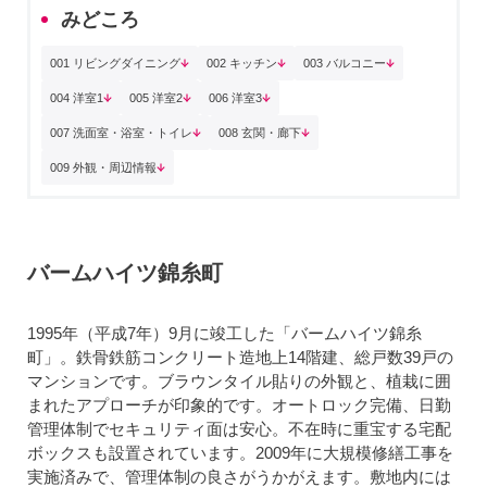
みどころ
001 リビングダイニング
002 キッチン
003 バルコニー
004 洋室1
005 洋室2
006 洋室3
007 洗面室・浴室・トイレ
008 玄関・廊下
009 外観・周辺情報
バームハイツ錦糸町
1995年（平成7年）9月に竣工した「バームハイツ錦糸
町」。鉄骨鉄筋コンクリート造地上14階建、総戸数39戸の
マンションです。ブラウンタイル貼りの外観と、植栽に囲
まれたアプローチが印象的です。オートロック完備、日勤
管理体制でセキュリティ面は安心。不在時に重宝する宅配
ボックスも設置されています。2009年に大規模修繕工事を
実施済みで、管理体制の良さがうかがえます。敷地内には