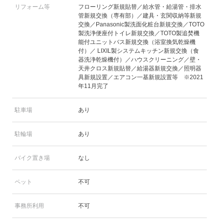
リフォーム等
フローリング新規貼替／給水管・給湯管・排水
管新規交換（専有部）／建具・玄関収納等新規
交換／Panasonic製洗面化粧台新規交換／TOTO
製洗浄便座付トイレ新規交換／TOTO製追焚機
能付ユニットバス新規交換（浴室換気乾燥機
付）／ LIXIL製システムキッチン新規交換（食
器洗浄乾燥機付）／ハウスクリーニング／壁・
天井クロス新規貼替／給湯器新規交換／照明器
具新規設置／エアコン一基新規設置等 ※2021
年11月完了
駐車場
あり
駐輪場
あり
バイク置き場
なし
ペット
不可
事務所利用
不可