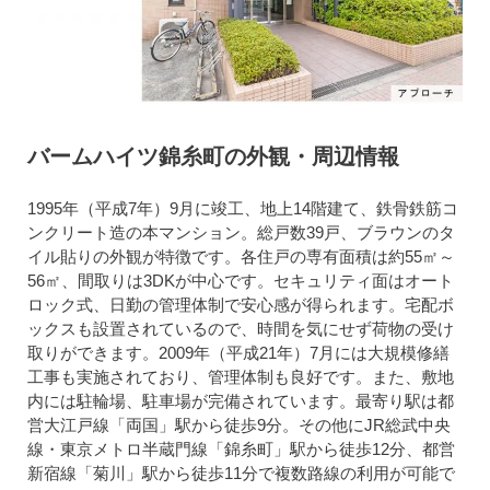
バームハイツ錦糸町の外観・周辺情報
1995年（平成7年）9月に竣工、地上14階建て、鉄骨鉄筋コ
ンクリート造の本マンション。総戸数39戸、ブラウンのタ
イル貼りの外観が特徴です。各住戸の専有面積は約55㎡～
56㎡、間取りは3DKが中心です。セキュリティ面はオート
ロック式、日勤の管理体制で安心感が得られます。宅配ボ
ックスも設置されているので、時間を気にせず荷物の受け
取りができます。
2009年（平成21年）
7月には大規模修繕
工事も実施されており、管理体制も良好です。また、敷地
内には駐輪場、駐車場が完備されています。最寄り駅は都
営大江戸線「両国」駅から徒歩9分。その他にJR総武中央
線・東京メトロ半蔵門線「錦糸町」駅から徒歩12分、都営
新宿線「菊川」駅から徒歩11分で複数路線の利用が可能で