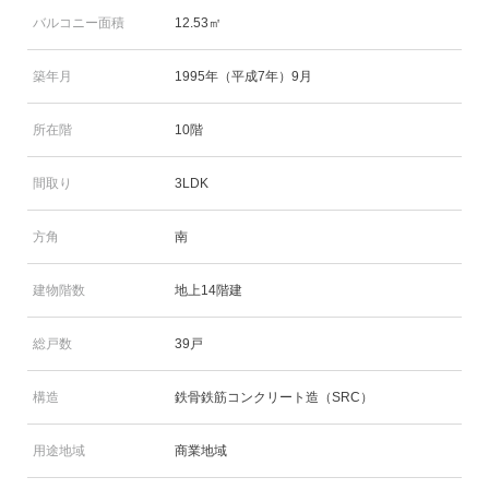
バルコニー面積
12.53㎡
築年月
1995年（平成7年）9月
所在階
10階
間取り
3LDK
方角
南
建物階数
地上14階建
総戸数
39戸
構造
鉄骨鉄筋コンクリート造（SRC）
用途地域
商業地域