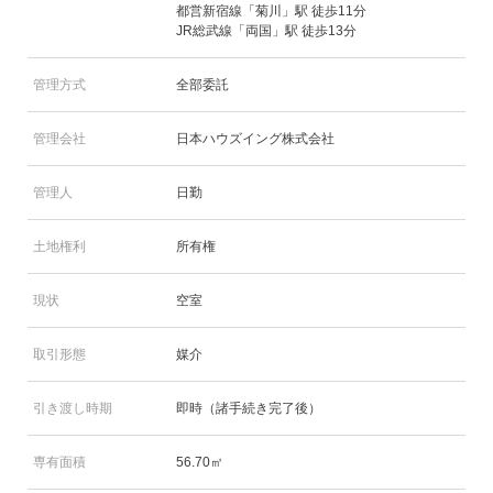
都営新宿線「菊川」駅 徒歩11分
JR総武線「両国」駅 徒歩13分
管理方式
全部委託
管理会社
日本ハウズイング株式会社
管理人
日勤
土地権利
所有権
現状
空室
取引形態
媒介
引き渡し時期
即時（諸手続き完了後）
専有面積
56.70㎡