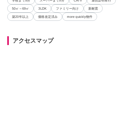
学校まで5分
スーパーまで5分
CATV
適合証明発行
50㎡～69㎡
3LDK
ファミリー向け
新耐震
築20年以上
価格改定済み
more quickly物件
アクセスマップ