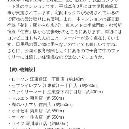
ート造のマンションです。平成25年9月には大規模修繕工
事が実施されています。宅配ボックスが完備されているの
で荷物の受け取りにも便利。また、本マンションは都営新
宿線「菊川」駅から徒歩7分、東京メトロ半蔵門線・都営新
宿線「住吉」駅から徒歩8分のところにあります。周辺には
コンビニはもちろんのこと、スーパーが多く点在していま
す。日用品の買い物に困らないのでとても嬉しいですね。
さらに、公園や教育機関も近くにあるので子育て中のファ
ミリーには嬉しい住環境なのではないでしょうか。
【買い物施設】
・ローソン 江東猿江一丁目店（約140m）
・セブンイレブン 江東猿江一丁目店（約280m）
・ファミリーマート 江東森下四丁目店（約400m）
・マルエツ 菊川店（約550m）
・肉のハナマサ 住吉店（約550m）
・オオゼキ 菊川店（約550m）
・オーケー 住吉店（約550m）
・ライフ 深川猿江店（約600m）