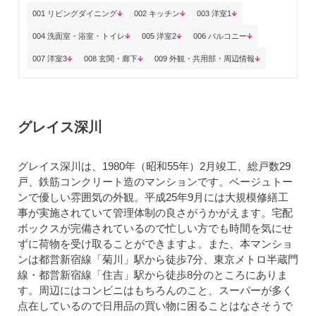
001 リビングダイニング
002 キッチン
003 洋室1
004 洗面室・浴室・トイレ
005 洋室2
006 バルコニー
007 洋室3
008 玄関・廊下
009 外観・共用部・周辺情報
グレイス深川
グレイス深川は、1980年（昭和55年）2月竣工、総戸数29
戸、鉄筋コンクリート造のマンションです。ベージュトー
ンで優しい雰囲気の外観。平成25年9月には大規模修繕工
事が実施されていて管理体制の良さがうかがえます。宅配
ボックスが完備されているので忙しい方でも時間を気にせ
ずに荷物を受け取ることができますよ。また、本マンショ
ンは都営新宿線「菊川」駅から徒歩7分、東京メトロ半蔵門
線・都営新宿線「住吉」駅から徒歩8分のところにありま
す。周辺にはコンビニはもちろんのこと、スーパーが多く
点在しているので日用品の買い物に困ることはなさそうで