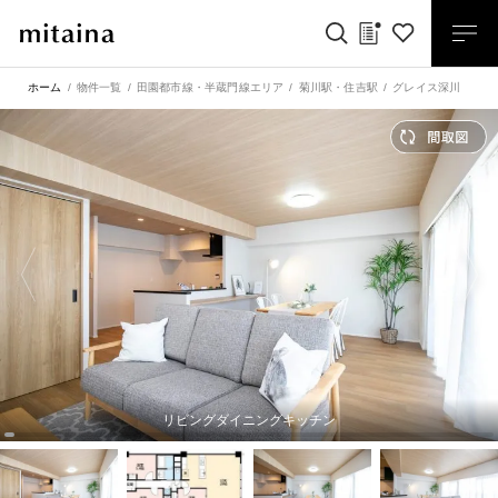
ホーム
物件一覧
田園都市線・半蔵門線エリア
菊川駅
・
住吉駅
グレイス深川 暮ら
リビングダイニングキッチン