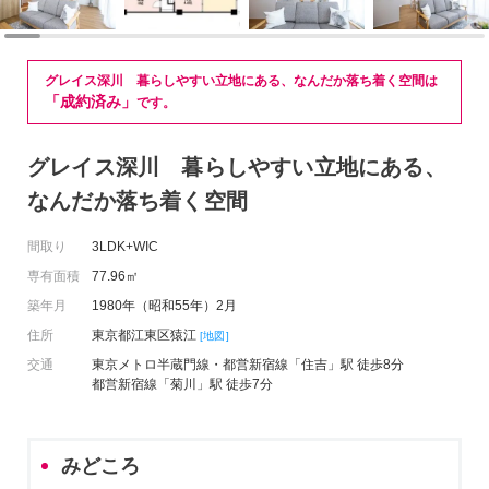
グレイス深川 暮らしやすい立地にある、なんだか落ち着く空間は
「成約済み」
です。
グレイス深川 暮らしやすい立地にある、
なんだか落ち着く空間
間取り
3LDK+WIC
専有面積
77.96㎡
築年月
1980年（昭和55年）2月
住所
東京都江東区猿江
[地図]
交通
東京メトロ半蔵門線・都営新宿線「住吉」駅 徒歩8分
都営新宿線「菊川」駅 徒歩7分
みどころ