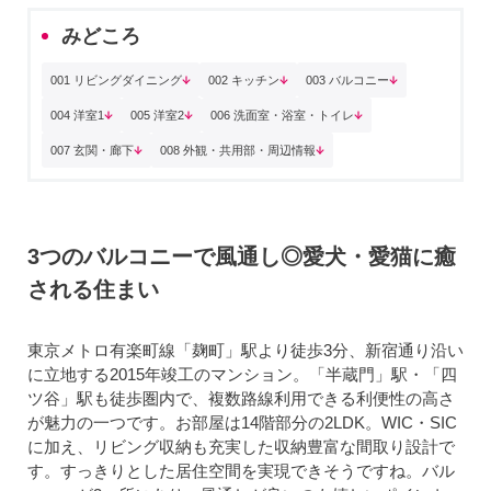
みどころ
001 リビングダイニング
002 キッチン
003 バルコニー
004 洋室1
005 洋室2
006 洗面室・浴室・トイレ
007 玄関・廊下
008 外観・共用部・周辺情報
3つのバルコニーで風通し◎愛犬・愛猫に癒
される住まい
東京メトロ有楽町線「麹町」駅より徒歩3分、新宿通り沿い
に立地する2015年竣工のマンション。「半蔵門」駅・「四
ツ谷」駅も徒歩圏内で、複数路線利用できる利便性の高さ
が魅力の一つです。お部屋は14階部分の2LDK。WIC・SIC
に加え、リビング収納も充実した収納豊富な間取り設計で
す。すっきりとした居住空間を実現できそうですね。バル