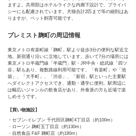
ますよ。共用部はホテルライクな内廊下設計で、プライバ
シーにも配慮されています。犬猫合計2匹まで等の細則はあ
りますが、ペット飼育可能です。
プレミスト麹町の周辺情報
東京メトロ有楽町線「麹町」駅より徒歩3分の便利な駅近立
地。新宿通り沿いに立地しています。歩いて7分の場所には
東京メトロ半蔵門線「半蔵門」駅・JR中央・総武線「四ツ
谷」駅もあり、複数路線利用可能です。「有楽町」や「池
袋」、「大手町」、「渋谷」、「新宿」駅といった主要駅
へダイレクトアクセスでき、通勤・通学に便利。駅周辺に
は幅広いジャンルの飲食店があり、外食派の方も近場で楽
しめそうです。
【買い物施設】
・セブン-イレブン 千代田区麹町4丁目店（約100m）
・ローソン 麹町五丁目店（約130m）
・自然食品 F&F 麹町店（約180m）