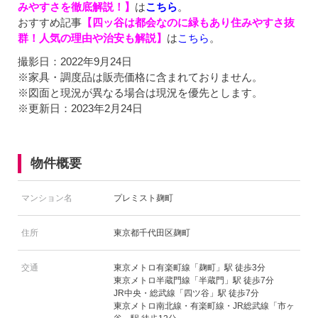
みやすさを徹底解説！】
は
こちら
。
おすすめ記事
【四ッ谷は都会なのに緑もあり住みやすさ抜
群！人気の理由や治安も解説】
は
こちら
。
撮影日：2022年9月24日
※家具・調度品は販売価格に含まれておりません。
※図面と現況が異なる場合は現況を優先とします。
※更新日：2023年2月24日
物件概要
マンション名
プレミスト麹町
住所
東京都千代田区麹町
交通
東京メトロ有楽町線「麹町」駅 徒歩3分
東京メトロ半蔵門線「半蔵門」駅 徒歩7分
JR中央・総武線「四ツ谷」駅 徒歩7分
東京メトロ南北線・有楽町線・JR総武線「市ヶ