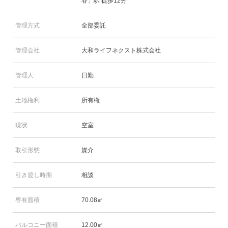
谷」駅 徒歩12分
管理方式
全部委託
管理会社
大和ライフネクスト株式会社
管理人
日勤
土地権利
所有権
現状
空室
取引形態
媒介
引き渡し時期
相談
専有面積
70.08㎡
バルコニー面積
12.00㎡