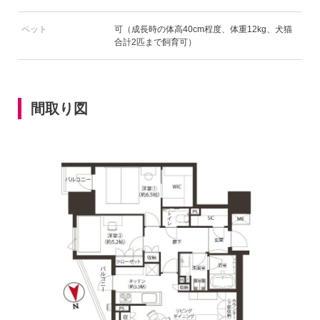
ペット
可（成長時の体高40cm程度、体重12kg、犬猫
合計2匹まで飼育可）
間取り図