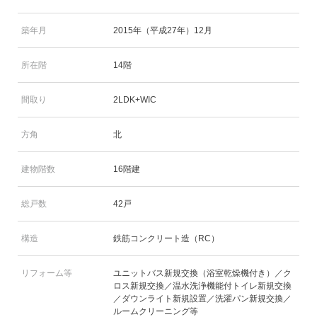
築年月
2015年（平成27年）12月
所在階
14階
間取り
2LDK+WIC
方角
北
建物階数
16階建
総戸数
42戸
構造
鉄筋コンクリート造（RC）
リフォーム等
ユニットバス新規交換（浴室乾燥機付き）／ク
ロス新規交換／温水洗浄機能付トイレ新規交換
／ダウンライト新規設置／洗濯パン新規交換／
ルームクリーニング等