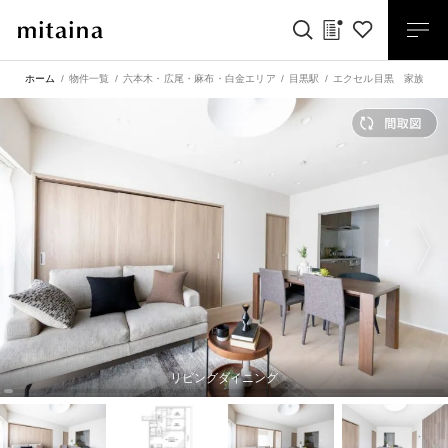
ホーム
物件一覧
六本木・広尾・麻布・白金エリア
目黒駅
エクセル目黒 家族と住
リビングダイニング