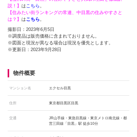
説！】
は
こちら
。
【住みたい街ランキングの常連、中目黒の住みやすさと
は？】
は
こちら
。
撮影日：2023年6月5日
※調度品は販売価格に含まれておりません。
※図面と現況が異なる場合は現況を優先とします。
※更新日：2023年9月28日
物件概要
マンション名
エクセル目黒
住所
東京都目黒区目黒
交通
JR山手線・東急目黒線・東京メトロ南北線・都
営三田線「目黒」駅 徒歩10分