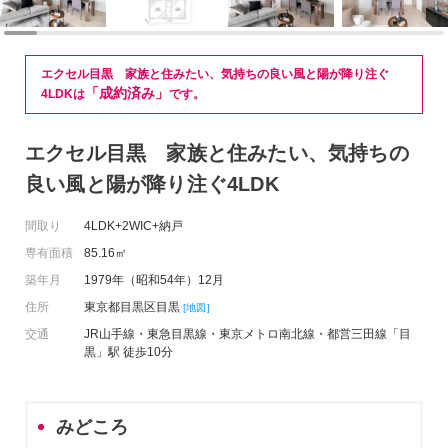
エクセル目黒 家族と住みたい、気持ちの良い風と陽が降り注ぐ
「成約済み」
4LDKは
です。
エクセル目黒 家族と住みたい、気持ちの
良い風と陽が降り注ぐ4LDK
間取り
4LDK+2WIC+納戸
専有面積
85.16㎡
築年月
1979年（昭和54年）12月
住所
東京都目黒区目黒
[地図]
交通
JR山手線・東急目黒線・東京メトロ南北線・都営三田線「目
黒」駅 徒歩10分
みどころ