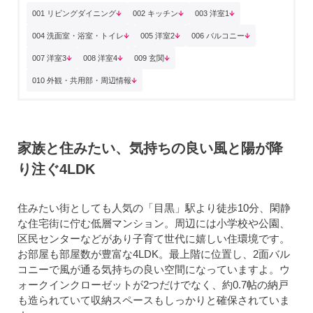
001 リビングダイニング
002 キッチン
003 洋室1
004 洗面室・浴室・トイレ
005 洋室2
006 バルコニー
007 洋室3
008 洋室4
009 玄関
010 外観・共用部・周辺情報
家族と住みたい、気持ちの良い風と陽が降
り注ぐ4LDK
住みたい街としても人気の「目黒」駅より徒歩10分、閑静
な住宅街に佇む低層マンション。周辺には小学校や公園、
区民センターなどがあり子育て世代に嬉しい住環境です。
お部屋も部屋数が豊富な4LDK。最上階に位置し、2面バル
コニーで風が通る気持ちの良い空間になっていますよ。ウ
ォークインクローゼットが2つだけでなく、約0.7帖の納戸
も造られていて収納スペースもしっかりと確保されていま