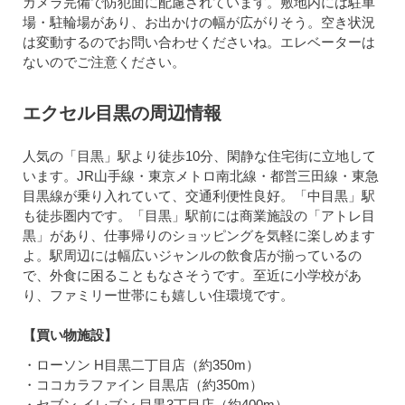
カメラ完備で防犯面に配慮されています。敷地内には駐車
場・駐輪場があり、お出かけの幅が広がりそう。空き状況
は変動するのでお問い合わせくださいね。エレベーターは
ないのでご注意ください。
エクセル目黒の周辺情報
人気の「目黒」駅より徒歩10分、閑静な住宅街に立地して
います。JR山手線・東京メトロ南北線・都営三田線・東急
目黒線が乗り入れていて、交通利便性良好。「中目黒」駅
も徒歩圏内です。「目黒」駅前には商業施設の「アトレ目
黒」があり、仕事帰りのショッピングを気軽に楽しめます
よ。駅周辺には幅広いジャンルの飲食店が揃っているの
で、外食に困ることもなさそうです。至近に小学校があ
り、ファミリー世帯にも嬉しい住環境です。
【買い物施設】
・ローソン H目黒二丁目店（約350m）
・ココカラファイン 目黒店（約350m）
・セブン-イレブン 目黒3丁目店（約400m）