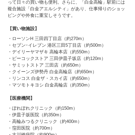
って日々の買い物も便利。さらに、「白金高輪」駅前には
複合施設「白金アエルシティ」があり、仕事帰りのショッ
ピングや外食に重宝しそうです。
【買い物施設】
・ローソンH 三田四丁目店（約270m）
・セブンｰイレブン 港区三田5丁目店（約500m）
・デイリーヤマザキ 高輪本店（約550m）
・ピーコックストア 三田伊皿子坂店（約120m）
・サミットストア 三田店（約650m）
・クイーンズ伊勢丹 白金高輪店（約650m）
・リンコス 白金ザ・スカイ店（約650m）
・マツモトキヨシ 白金高輪店（約350m）
【医療機関】
・ぽれぽれクリニック（約150m）
・伊皿子坂医院（約350m）
・高輪みつるクリニック（約400m）
・窪田医院（約700m）
・古川橋病院（約900m）