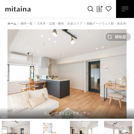
ホーム
物件一覧
六本木・広尾・麻布・白金エリア
高輪ゲートウェイ駅
・
泉岳寺駅
・
リビングダイニングキッチン