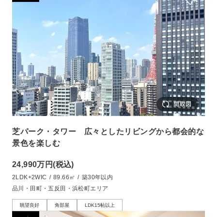
芝パーク・タワー 広々としたリビングから都会的な
景色を楽しむ
24,990万円
(税込)
2LDK+2WIC
/
89.66㎡
/
築30年以内
品川・田町・五反田・浜松町エリア
眺望良好
角部屋
LDK15帖以上