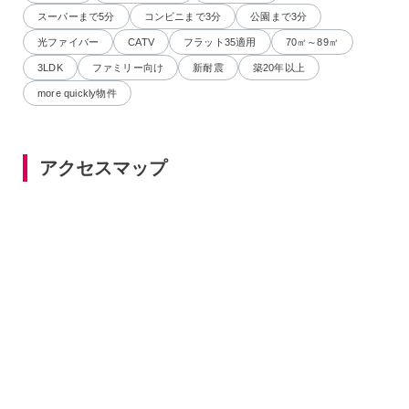
スーパーまで5分
コンビニまで3分
公園まで3分
光ファイバー
CATV
フラット35適用
70㎡～89㎡
3LDK
ファミリー向け
新耐震
築20年以上
more quickly物件
アクセスマップ