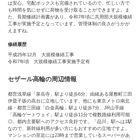
は安心。宅配ボックスも完備されているので、忙しい方で
も時間を気にせずに荷物を受け取ることができますよ。ま
た、長期修繕計画書があり、令和7年頃に共用部大規模修繕
工事が実施予定となっています。管理体制の良さがうかが
えますね。
修繕履歴
平成25年12月 大規模修繕工事
令和7年頃 大規模修繕工事実施予定有
セザール高輪の周辺情報
都営浅草線「泉岳寺」駅より徒歩6分、由緒ある屋敷町三田
伊皿子坂の高台に立地しています。他にも東京メトロ南北
線・都営三田線「白金高輪」駅より徒歩7分、JR山手線
「高輪ゲートウェイ」駅より徒歩11分で複数路線利用可能
◎。都内主要駅へのアクセス良好です。「品川」駅へは1駅
なので、新幹線利用が多い方にもおすすめの立地ですよ。
マンションの至近には23時まで営業しているスーパーがあ