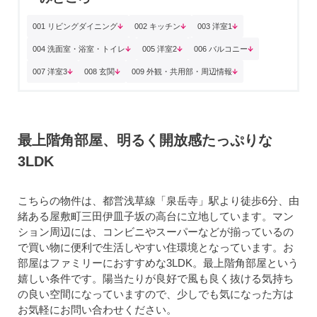
001 リビングダイニング
002 キッチン
003 洋室1
004 洗面室・浴室・トイレ
005 洋室2
006 バルコニー
007 洋室3
008 玄関
009 外観・共用部・周辺情報
最上階角部屋、明るく開放感たっぷりな
3LDK
こちらの物件は、都営浅草線「泉岳寺」駅より徒歩6分、由
緒ある屋敷町三田伊皿子坂の高台に立地しています。マン
ション周辺には、コンビニやスーパーなどが揃っているの
で買い物に便利で生活しやすい住環境となっています。お
部屋はファミリーにおすすめな3LDK。最上階角部屋という
嬉しい条件です。陽当たりが良好で風も良く抜ける気持ち
の良い空間になっていますので、少しでも気になった方は
お気軽にお問い合わせください。