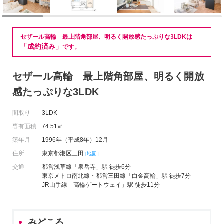
セザール高輪 最上階角部屋、明るく開放感たっぷりな3LDKは
「成約済み」
です。
セザール高輪 最上階角部屋、明るく開放
感たっぷりな3LDK
間取り
3LDK
専有面積
74.51㎡
築年月
1996年（平成8年）12月
住所
東京都港区三田
[地図]
交通
都営浅草線「泉岳寺」駅 徒歩6分
東京メトロ南北線・都営三田線「白金高輪」駅 徒歩7分
JR山手線「高輪ゲートウェイ」駅 徒歩11分
みどころ