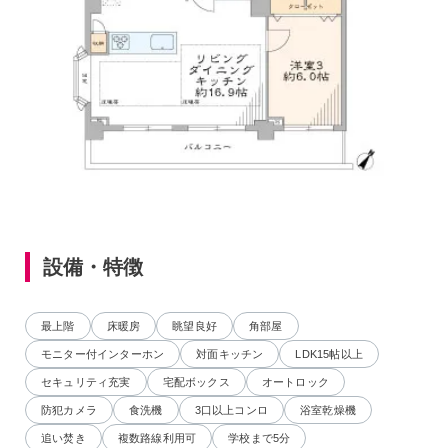
設備・特徴
最上階
床暖房
眺望良好
角部屋
モニター付インターホン
対面キッチン
LDK15帖以上
セキュリティ充実
宅配ボックス
オートロック
防犯カメラ
食洗機
3口以上コンロ
浴室乾燥機
追い焚き
複数路線利用可
学校まで5分