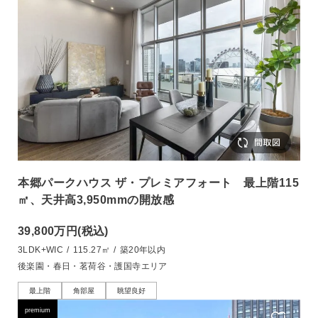
本郷パークハウス ザ・プレミアフォート 最上階115
㎡、天井高3,950mmの開放感
39,800万円
(税込)
3LDK+WIC
/
115.27㎡
/
築20年以内
後楽園・春日・茗荷谷・護国寺エリア
最上階
角部屋
眺望良好
premium