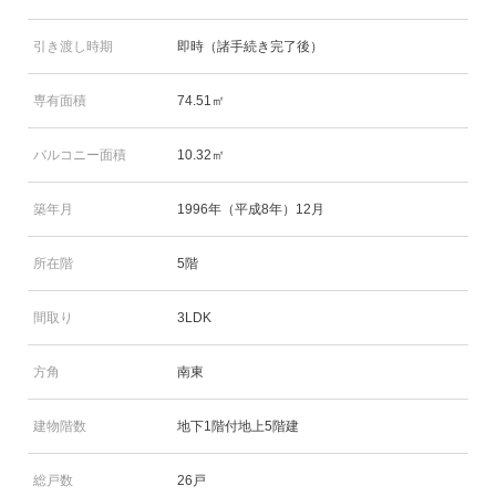
引き渡し時期
即時（諸手続き完了後）
専有面積
74.51㎡
バルコニー面積
10.32㎡
築年月
1996年（平成8年）12月
所在階
5階
間取り
3LDK
方角
南東
建物階数
地下1階付地上5階建
総戸数
26戸