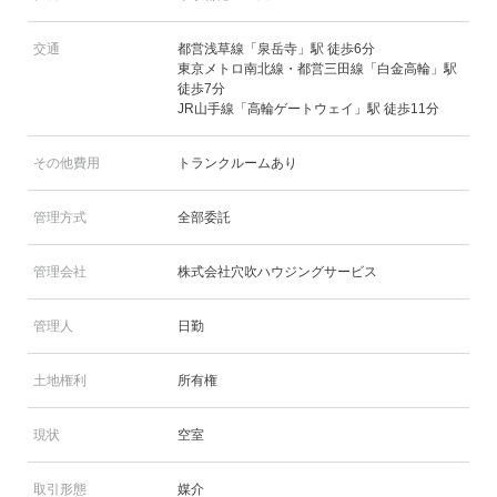
交通
都営浅草線「泉岳寺」駅 徒歩6分
東京メトロ南北線・都営三田線「白金高輪」駅
徒歩7分
JR山手線「高輪ゲートウェイ」駅 徒歩11分
その他費用
トランクルームあり
管理方式
全部委託
管理会社
株式会社穴吹ハウジングサービス
管理人
日勤
土地権利
所有権
現状
空室
取引形態
媒介