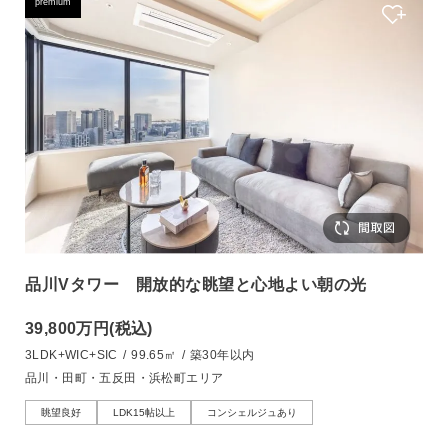
premium
品川Vタワー 開放的な眺望と心地よい朝の光
39,800万円
(税込)
3LDK+WIC+SIC
/
99.65㎡
/
築30年以内
品川・田町・五反田・浜松町エリア
眺望良好
LDK15帖以上
コンシェルジュあり