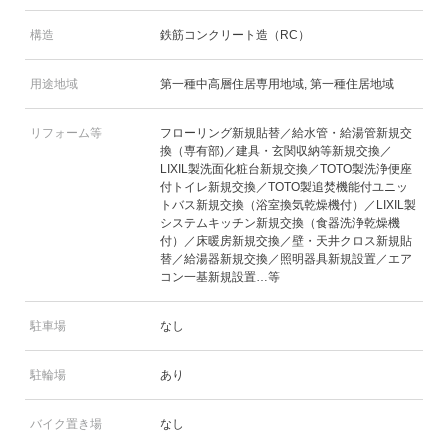
構造
鉄筋コンクリート造（RC）
用途地域
第一種中高層住居専用地域, 第一種住居地域
リフォーム等
フローリング新規貼替／給水管・給湯管新規交
換（専有部)／建具・玄関収納等新規交換／
LIXIL製洗面化粧台新規交換／TOTO製洗浄便座
付トイレ新規交換／TOTO製追焚機能付ユニッ
トバス新規交換（浴室換気乾燥機付）／LIXIL製
システムキッチン新規交換（食器洗浄乾燥機
付）／床暖房新規交換／壁・天井クロス新規貼
替／給湯器新規交換／照明器具新規設置／エア
コン一基新規設置…等
駐車場
なし
駐輪場
あり
バイク置き場
なし