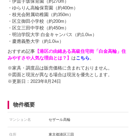
・伊皿子坂保育園（約270m）
・ゆらりん高輪保育園（約400m）
・枝光会附属幼稚園（約350m）
・区立御田小学校（約200m）
・区立三田中学校（約450m）
・明治学院大学 白金キャンパス（約1.0㎞）
・慶應義塾大学（約1.0㎞）
おすすめ記事
【港区の由緒ある高級住宅街「白金高輪」住
みやすさや人気な理由とは？】
は
こちら
。
※家具・調度品は販売価格に含まれておりません。
※図面と現況が異なる場合は現況を優先とします。
※更新日：2023年8月24日
物件概要
マンション名
セザール高輪
住所
東京都港区三田