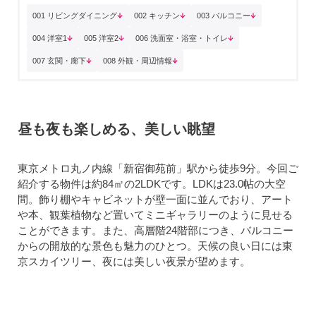
001 リビングダイニング
002 キッチン
003 バルコニー
004 洋室1
005 洋室2
006 洗面室・浴室・トイレ
007 玄関・廊下
008 外観・周辺情報
昼も夜も楽しめる、美しい眺望
東京メトロ丸ノ内線「新宿御苑前」駅から徒歩9分。今回ご
紹介する物件は約84㎡の2LDKです。LDKは23.0帖の大空
間。飾り棚やキャビネットが壁一面に並んでおり、アート
や本、観葉植物など置いてミニギャラリーのように見せる
ことができます。また、高層階24階部につき、バルコニー
からの開放的な景色も魅力のひとつ。天候の良い日には東
京スカイツリー、夜には美しい夜景が望めます。