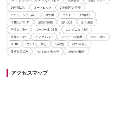
SIC／シューズインクローゼットあり
収納豊富
宅配ボックス
24時間ゴミ
オートロック
24時間有人管理
コンシェルジュあり
食洗機
パントリー（収納庫）
3口以上コンロ
浴室乾燥機
追い焚き
広々浴室
学校まで5分
スーパーまで5分
コンビニまで3分
公園まで3分
光ファイバー
フラット35適用
70㎡～89㎡
2LDK
ファミリー向け
新耐震
築20年以上
価格改定済み
more quickly物件
premium物件
アクセスマップ