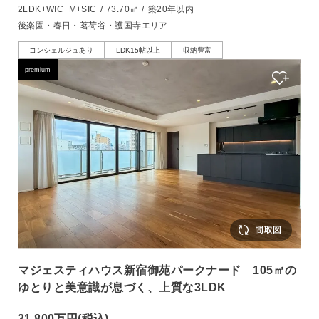
2LDK+WIC+M+SIC
/
73.70㎡
/
築20年以内
後楽園・春日・茗荷谷・護国寺エリア
コンシェルジュあり
LDK15帖以上
収納豊富
premium
マジェスティハウス新宿御苑パークナード 105㎡の
ゆとりと美意識が息づく、上質な3LDK
31,800万円
(税込)