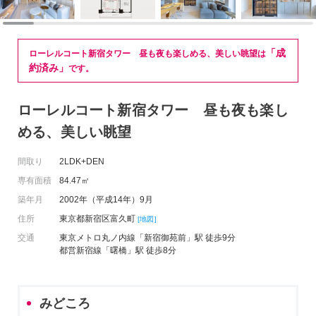
「成
ローレルコート新宿タワー 昼も夜も楽しめる、美しい眺望は
約済み」
です。
ローレルコート新宿タワー 昼も夜も楽し
める、美しい眺望
間取り
2LDK+DEN
専有面積
84.47㎡
築年月
2002年（平成14年）9月
住所
東京都新宿区富久町
[地図]
交通
東京メトロ丸ノ内線「新宿御苑前」駅 徒歩9分
都営新宿線「曙橋」駅 徒歩8分
みどころ