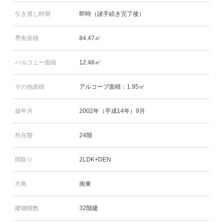
引き渡し時期
即時（諸手続き完了後）
専有面積
84.47㎡
バルコニー面積
12.48㎡
その他面積
アルコープ面積：1.95㎡
築年月
2002年（平成14年）9月
所在階
24階
間取り
2LDK+DEN
方角
南東
建物階数
32階建