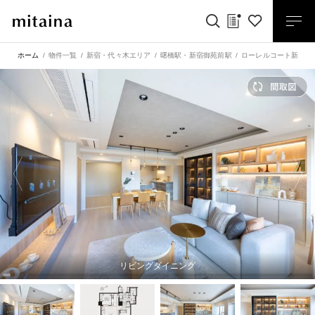
ホーム
物件一覧
新宿・代々木エリア
曙橋駅
・
新宿御苑前駅
ローレルコート新宿タ
リビングダイニング