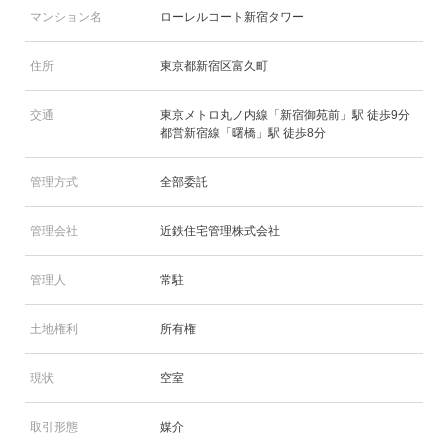
マンション名
ローレルコート新宿タワー
住所
東京都新宿区富久町
交通
東京メトロ丸ノ内線「新宿御苑前」駅 徒歩9分
都営新宿線「曙橋」駅 徒歩8分
管理方式
全部委託
管理会社
近鉄住宅管理株式会社
管理人
常駐
土地権利
所有権
現状
空室
取引形態
媒介