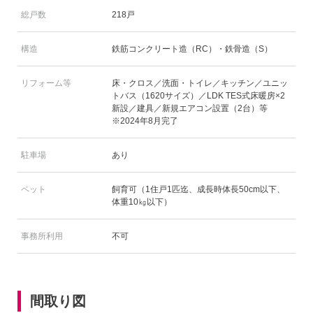
総戸数
218戸
構造
鉄筋コンクリート造（RC）・鉄骨造（S）
リフォーム等
床・クロス／洗面・トイレ／キッチン／ユニッ
トバス（1620サイズ）／LDK TES式床暖房×2
新設／建具／新規エアコン設置（2台）等
※2024年8月完了
駐車場
あり
ペット
飼育可（1住戸1匹迄、成長時体長50cm以下、
体重10㎏以下）
事務所利用
不可
間取り図