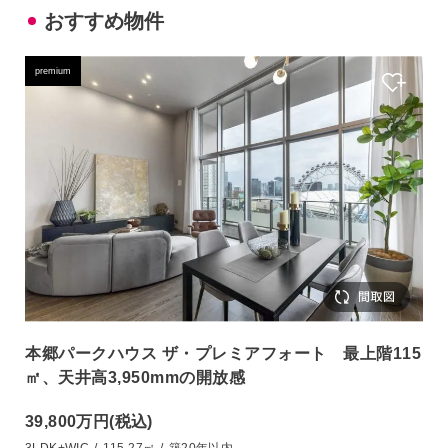
おすすめ物件
premium
本郷パークハウス ザ・プレミアフォート 最上階115
㎡、天井高3,950mmの開放感
39,800万円
(税込)
3LDK+WIC
/
115.27㎡
/
築20年以内