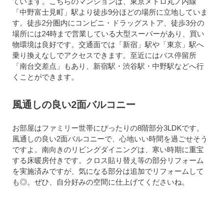
ています。こちらのマンションは、東京メトロ丸ノ内線
「中野富士見町」駅より徒歩9分ほどの場所に立地していま
す。徒歩2分圏内にコンビニ・ドラッグストア、徒歩3分の
場所には24時まで営業している大型スーパーがあり、買い
物環境は良好です。交通面では「新宿」駅や「東京」駅へ
乗り換えなしでアクセスできます。至近にはバス停留所
「南台交差点」もあり、新宿駅・渋谷駅・中野駅などへ行
くことができます。
風通しの良い2面バルコニー
お部屋はファミリー世帯にぴったりの8階部分3LDKです。
風通しの良い2面バルコニーで、心地いい時間を過ごせそう
ですよ。南向きのリビングダイニングは、寒い時期に重宝
する床暖房付きです。クロス貼り替え等の部分リフォーム
を実施済みですが、気になる部分は追加でリフォームして
も◎。ぜひ、自分好みの空間に仕上げてくださいね。