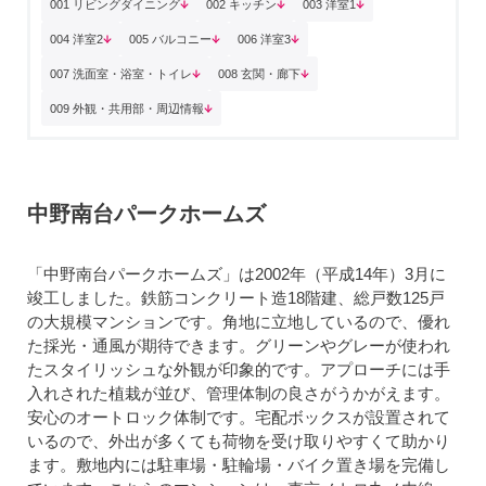
001 リビングダイニング
002 キッチン
003 洋室1
004 洋室2
005 バルコニー
006 洋室3
007 洗面室・浴室・トイレ
008 玄関・廊下
009 外観・共用部・周辺情報
中野南台パークホームズ
「中野南台パークホームズ」は2002年（平成14年）3月に
竣工しました。鉄筋コンクリート造18階建、総戸数125戸
の大規模マンションです。角地に立地しているので、優れ
た採光・通風が期待できます。グリーンやグレーが使われ
たスタイリッシュな外観が印象的です。アプローチには手
入れされた植栽が並び、管理体制の良さがうかがえます。
安心のオートロック体制です。宅配ボックスが設置されて
いるので、外出が多くても荷物を受け取りやすくて助かり
ます。敷地内には駐車場・駐輪場・バイク置き場を完備し