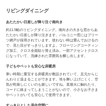
リビングダイニング
あたたかい日差しが降り注ぐ南向き
約11.5帖のリビングダイニング。南向きの大きな窓からあ
たたかい日差しが降り注ぎます。バルコニー窓にはプリー
ツ網戸が採用されています。使わない時は畳んでおけるの
で、見た目がすっきりしますよ。フローリングコーティン
グ加工、クロス全面貼り替え済み。一部アクセントクロス
になっていて、洗練された雰囲気を醸し出します。
子どもやペットも安心な床暖房
寒い時期に重宝する床暖房が敷設されていて、足元からじ
んわりと温まることができます。埃を舞い上げにくく、空
気が乾燥しにくいのも嬉しいですね。直接火に触れたり、
コードに絡まってしまうことがないので、小さなお子さま
やペットがいても安心して使用できます。
すっきりとした居住空間に