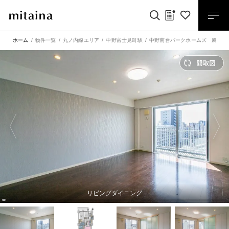
ホーム
物件一覧
丸ノ内線エリア
中野富士見町駅
中野南台パークホームズ 風通し
リビングダイニング