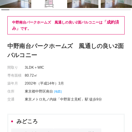
「成約済
中野南台パークホームズ 風通しの良い2面バルコニーは
み」
です。
中野南台パークホームズ 風通しの良い2面
バルコニー
間取り
3LDK＋WIC
専有面積
80.72㎡
築年月
2002年（平成14年）3月
住所
東京都中野区南台
[地図]
交通
東京メトロ丸ノ内線「中野富士見町」駅 徒歩9分
みどころ