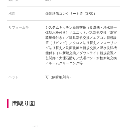
構造
鉄骨鉄筋コンクリート造（SRC）
リフォーム等
システムキッチン新規交換（食洗機・浄水器一
体型水栓付き）／ユニットバス新規交換（浴室
乾燥機付き）／建具新規交換／エアコン新規設
置（リビング）／クロス貼り替え／フローリン
グ貼り替え／洗面化粧台新規交換／温水洗浄機
能付トイレ新規交換／ダウンライト新規設置／
玄関廊下大理石貼り／洗濯パン・水栓新規交換
／ルームクリーニング等
ペット
可（飼育細則有）
間取り図