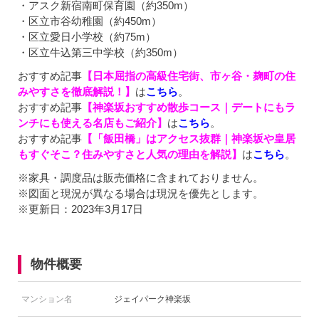
・アスク新宿南町保育園（約350m）
・区立市谷幼稚園（約450m）
・区立愛日小学校（約75m）
・区立牛込第三中学校（約350m）
おすすめ記事
【日本屈指の高級住宅街、市ヶ谷・麹町の住
みやすさを徹底解説！】
は
こちら
。
おすすめ記事
【神楽坂おすすめ散歩コース｜デートにもラ
ンチにも使える名店もご紹介】
は
こちら
。
おすすめ記事
【「飯田橋」はアクセス抜群｜神楽坂や皇居
もすぐそこ？住みやすさと人気の理由を解説】
は
こちら
。
※家具・調度品は販売価格に含まれておりません。
※図面と現況が異なる場合は現況を優先とします。
※更新日：2023年3月17日
物件概要
マンション名
ジェイパーク神楽坂