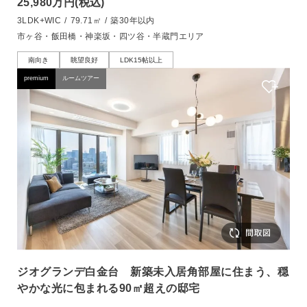
25,980万円
(税込)
3LDK+WIC
/
79.71㎡
/
築30年以内
市ヶ谷・飯田橋・神楽坂・四ツ谷・半蔵門エリア
南向き
眺望良好
LDK15帖以上
premium
ルームツアー
ジオグランデ白金台 新築未入居角部屋に住まう、穏
やかな光に包まれる90㎡超えの邸宅