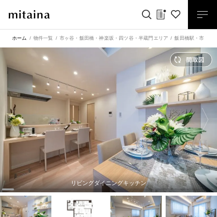
ホーム
物件一覧
市ヶ谷・飯田橋・神楽坂・四ツ谷・半蔵門エリア
飯田橋駅
・
市ヶ谷
リビングダイニングキッチン