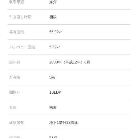
取引形態
媒介
引き渡し時期
相談
専有面積
55.92㎡
バルコニー面積
5.39㎡
築年月
2000年（平成12年）8月
所在階
5階
間取り
1SLDK
方角
南東
建物階数
地下1階付13階建
総戸数
58戸