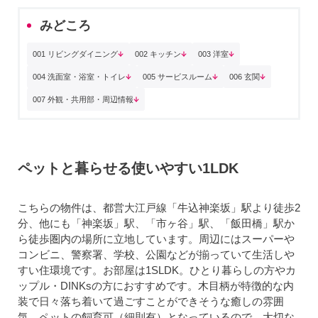
みどころ
001 リビングダイニング
002 キッチン
003 洋室
004 洗面室・浴室・トイレ
005 サービスルーム
006 玄関
007 外観・共用部・周辺情報
ペットと暮らせる使いやすい1LDK
こちらの物件は、都営大江戸線「牛込神楽坂」駅より徒歩2
分、他にも「神楽坂」駅、「市ヶ谷」駅、「飯田橋」駅か
ら徒歩圏内の場所に立地しています。周辺にはスーパーや
コンビニ、警察署、学校、公園などが揃っていて生活しや
すい住環境です。お部屋は1SLDK。ひとり暮らしの方やカ
ップル・DINKsの方におすすめです。木目柄が特徴的な内
装で日々落ち着いて過ごすことができそうな癒しの雰囲
気。ペットの飼育可（細則有）となっているので、大切な