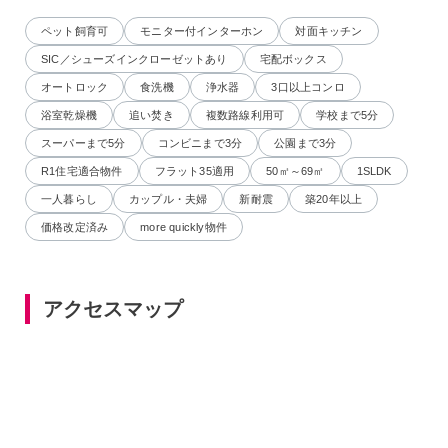
ペット飼育可
モニター付インターホン
対面キッチン
SIC／シューズインクローゼットあり
宅配ボックス
オートロック
食洗機
浄水器
3口以上コンロ
浴室乾燥機
追い焚き
複数路線利用可
学校まで5分
スーパーまで5分
コンビニまで3分
公園まで3分
R1住宅適合物件
フラット35適用
50㎡～69㎡
1SLDK
一人暮らし
カップル・夫婦
新耐震
築20年以上
価格改定済み
more quickly物件
アクセスマップ