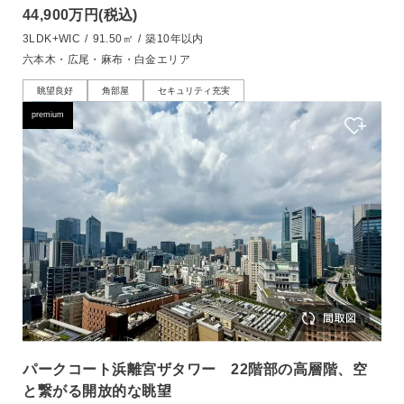
44,900万円
(税込)
3LDK+WIC
/
91.50㎡
/
築10年以内
六本木・広尾・麻布・白金エリア
眺望良好
角部屋
セキュリティ充実
premium
パークコート浜離宮ザタワー 22階部の高層階、空
と繋がる開放的な眺望