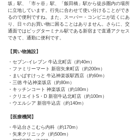
坂」駅、「市ヶ谷」駅、「飯田橋」駅から徒歩圏内の場所
に立地しています。行先に合わせて使い分けることができ
るので便利ですね。また、スーパー・コンビニが近くにあ
り、日々のお買い物に困ることはありません。さらに、交
通面ではビッグターミナル駅である新宿まで直通アクセス
できて、通勤に便利です。
【買い物施設】
・セブン-イレブン 牛込北町店（約40m）
・ファミリーマート 新宿矢来町店（約200m）
・まいばすけっと 牛込神楽坂駅西店（約60m）
・三徳 牛込神楽坂店（約80m）
・キッチンコート 神楽坂店（約180m）
・クリエイトS・D 新宿牛込北町店（約100m）
・ウエルシア 新宿牛込店（約140m）
【医療機関】
・牛込台さこむら内科（約170m）
・矢来クリニック（約500m）