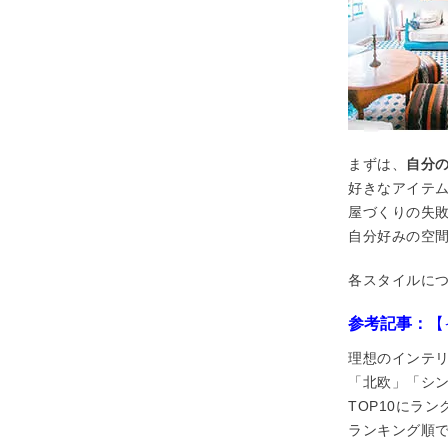
まずは、
自分
好きなアイテ
屋づくりの失
自分好みの空
各スタイルに
参考記事：
【
理想のインテリ
「北欧」「シン
TOP10にラン
ランキング順