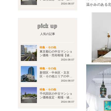
げ情報【毎週更新：更新
温かみのある
2026.08.07
日2026年8月7日】
pick up
人気の記事
特集・その他
東京都心の中古マンショ
ン価格・売却相場【値下
げ情報 毎週更新】今後の
2026.08.07
マンション価格は？
特集・その他
新宿区・中央区・文京
区・その他エリアの中古
マンション価格改定・相
2026.08.07
場・値下げ情報【毎週更
新：更新日2026年8月7
特集・その他
日】
千代田区の中古マンショ
ン価格改定・相場・値下
げ情報【毎週更新：更新
2026.08.07
日2026年8月7日】