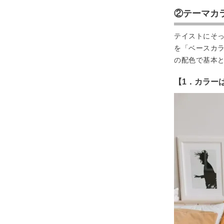
②テーマカ
テイストにそ
を「ベースカ
の配色で基本と
【1．カラー