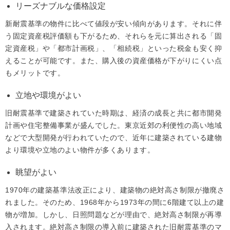
リーズナブルな価格設定
新耐震基準の物件に比べて値段が安い傾向があります。それに伴
う固定資産税評価額も下がるため、それらを元に算出される「固
定資産税」や「都市計画税」、「相続税」といった税金も安く抑
えることが可能です。また、購入後の資産価格が下がりにくい点
もメリットです。
立地や環境がよい
旧耐震基準で建築されていた時期は、経済の成長と共に都市開発
計画や住宅整備事業が盛んでした。東京近郊の利便性の高い地域
などで大型開発が行われていたので、近年に建築されている建物
より環境や立地のよい物件が多くあります。
眺望がよい
1970年の建築基準法改正により、建築物の絶対高さ制限が撤廃さ
れました。そのため、1968年から1973年の間に6階建て以上の建
物が増加。しかし、日照問題などが理由で、絶対高さ制限が再導
入されます。絶対高さ制限の導入前に建築された旧耐震基準のマ