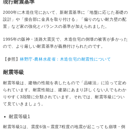
現行耐震基準
2000年に木造住宅において、新耐震基準に「地盤に応じた基礎の
設計」や「接合部に金具を取り付ける」「偏りのない耐力壁の配
置」など家の強化とバランスの基準が加えられました。
1995年の阪神・淡路大震災で、木造住宅の倒壊の被害が多かった
ので、より厳しい耐震基準が義務付けられたのです。
【参照】
林野庁‐農林水産省：木造住宅の耐震性について
耐震等級
耐震等級は、建物の性能を表したもので「品確法」に沿って定め
られています。耐震性能は、建築にあまり詳しくない人でもわか
りやすく3段階に分類されています。それでは、耐震等級につい
て見ていきましょう。
耐震等級1
耐震等級1は、震度6強～震度7程度の地震が起こっても崩壊・倒