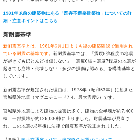
1981年以前の建築物にある「既存不適格建築物」についての詳
細・注意ポイントはこちら
新耐震基準
新耐震基準とは、1981年6月1日よりも後の建築確認で適用され
ている耐震の基準です。
新耐震基準では、「震度5強程度の地震
が起きてもほとんど損傷しない」「震度6強～震度7程度の地震が
起きても崩壊・倒壊しない・多少の損傷は認める」を構造基準と
しています。
新耐震基準が規定された理由は、1978年（昭和53年）に起きた
宮城県沖地震（マグニチュード7.4、最大震度5）です。
宮城県沖地震による建物の被害は多く、建物の全半壊が約7,400
棟、一部損壊が約125,000棟に上りました。耐震基準が見直さ
れ、この地震の3年後に法律で耐震基準が改正されました。
【参照】
国土交通省：住宅・建築物の耐震化について