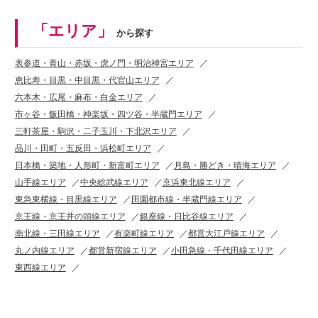
「エリア」
から探す
表参道・青山・赤坂・虎ノ門・明治神宮エリア
恵比寿・目黒・中目黒・代官山エリア
六本木・広尾・麻布・白金エリア
市ヶ谷・飯田橋・神楽坂・四ツ谷・半蔵門エリア
三軒茶屋・駒沢・二子玉川・下北沢エリア
品川・田町・五反田・浜松町エリア
日本橋・築地・人形町・新富町エリア
月島・勝どき・晴海エリア
山手線エリア
中央総武線エリア
京浜東北線エリア
東急東横線・目黒線エリア
田園都市線・半蔵門線エリア
京王線・京王井の頭線エリア
銀座線・日比谷線エリア
南北線・三田線エリア
有楽町線エリア
都営大江戸線エリア
丸ノ内線エリア
都営新宿線エリア
小田急線・千代田線エリア
東西線エリア