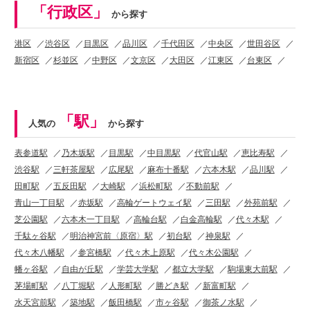
「行政区」
から探す
港区
渋谷区
目黒区
品川区
千代田区
中央区
世田谷区
新宿区
杉並区
中野区
文京区
大田区
江東区
台東区
「駅」
人気の
から探す
表参道駅
乃木坂駅
目黒駅
中目黒駅
代官山駅
恵比寿駅
渋谷駅
三軒茶屋駅
広尾駅
麻布十番駅
六本木駅
品川駅
田町駅
五反田駅
大崎駅
浜松町駅
不動前駅
青山一丁目駅
赤坂駅
高輪ゲートウェイ駅
三田駅
外苑前駅
芝公園駅
六本木一丁目駅
高輪台駅
白金高輪駅
代々木駅
千駄ヶ谷駅
明治神宮前〈原宿〉駅
初台駅
神泉駅
代々木八幡駅
参宮橋駅
代々木上原駅
代々木公園駅
幡ヶ谷駅
自由が丘駅
学芸大学駅
都立大学駅
駒場東大前駅
茅場町駅
八丁堀駅
人形町駅
勝どき駅
新富町駅
水天宮前駅
築地駅
飯田橋駅
市ヶ谷駅
御茶ノ水駅