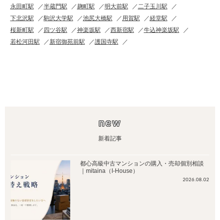
永田町駅
半蔵門駅
麹町駅
明大前駅
二子玉川駅
下北沢駅
駒沢大学駅
池尻大橋駅
用賀駅
経堂駅
桜新町駅
四ツ谷駅
神楽坂駅
西新宿駅
牛込神楽坂駅
若松河田駅
新宿御苑前駅
護国寺駅
new
新着記事
都心高級中古マンションの購入・売却個別相談
｜mitaina（I-House）
2026.08.02